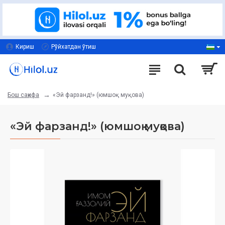
Кириш
Рўйхатдан ўтиш
«Эй фарзанд!» (юмшоқ муқова)
Бош саҳифа
«Эй фарзанд!» (юмшоқ муқова)