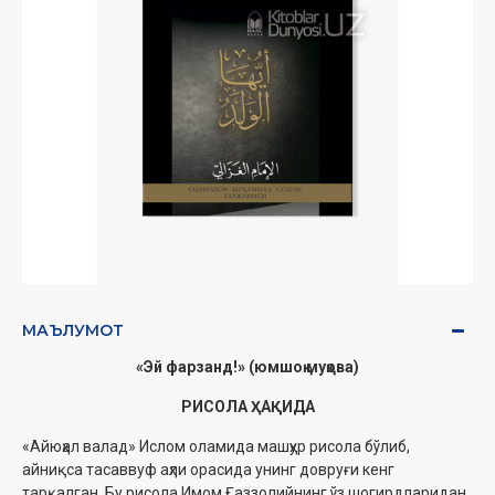
МАЪЛУМОТ
«Эй фарзанд!» (юмшоқ муқова)
РИСОЛА ҲАҚИДА
«Айюҳал валад» Ислом оламида машҳур рисола бўлиб,
айниқса тасаввуф аҳли орасида унинг довруғи кенг
тарқалган. Бу рисола Имом Ғаззолийнинг ўз шогирдларидан