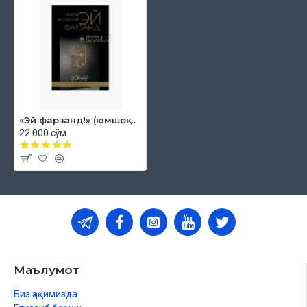
«Эй фарзанд!» (юмшоқ муқова)
22 000 сўм
Маълумот
Биз ҳақимизда