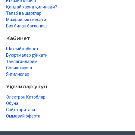
Етказиб бериш
Қандай харид қилинади?
Талаб ва шартлар
Махфийлик сиёсати
Биз билан боғланиш
Кабинет
Шахсий кабинет
Буюртмалар рўйхати
Танлаганларим
Солиштириш
Янгиликлар
Ўқувчилар учун
Электрон Китоблар
Обуна
Сайт харитаси
Оммавий оферта