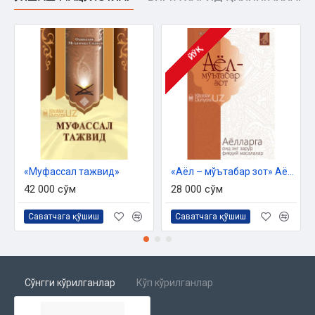
Сана:
2023 йил
Ҳажми:
88 бет
ISBN:
978-9943-9425-4-7
Ўлчами:
70×90 1/16
ЙЎҚ
Муқоваси:
юмшоқ
Ўзбекистон Республикаси Дин ишлари бўйича қўмитанинг
2023 йил 12 апрелдаги 03-07/2647-рақамли хулосаси
асосида чоп этилди
«Муфассал тажвид»
«Аёл – мўътабар зот» Аёлларга оид энг зарур фиқҳий масалалар
42 000 сўм
28 000 сўм
Саватчага қўшиш
Саватчага қўшиш
Сўнгги кўрилганлар
Кўп кўрилганлар