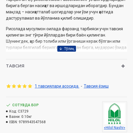
бирига берган насиҳат ва иршодларидан иборатдир. Бундан
мақсад – насиҳатталаб шогирдлар уни ўзи учун ҳаётида
дастуруламал ва йўлланма қилиб олишидир.
Рисолада мусулмон оилада фарзанд тарбияси учун тавсия
қилинган энг тўғри йўллардан бири баён қилинган.
Шунингдек, ҳар бир толиби илм ўрганиши керак бўлган илм
турлари белгилаб берилган. Шу билан бирга, мударрис ўзида
касб қилиши зарур бўлган сифатлар айтиб ўтилган, муаллим
ва шогирд орасидаги алоқа қандай бўлиши кераклиги ҳам
ТАВСИЯ
кенг изоҳлаб берилган.
Ушбу рисоланинг «Айюҳал валадул муҳиб», «Ар-рисалатул
валадия» ва «Айюҳал валад» каби бир неча номлари бор. Биз
1 тавсиялари асосида.
-
Тавсия ёзиш
охирги номни ихтиёр қилдик, чунки мазкур рисола ёзилган
қўлёзмаларнинг аксарида шу ном келган.
СОТУВДА БОР
«Айюҳал валад» жумласи «Эй фарзанд!» деб таржима
Код:
C3729
қилинади. «Нима учун шогирдга «фарзанд», деб мурожаат
Вазни:
0.10кг
қилинмоқда?» деган саволга жавоб шуки, шогирд устозга
ISBN:
9789943547568
нисбатан фарзанд мақомидадир. Устоз эса шогирдга
«Hilol Nashr»
нисбатан ота мақомидадир. Буни Имом Ғаззолий ўзининг