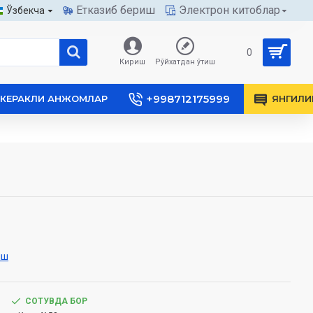
Етказиб бериш
Электрон китоблар
Ўзбекча
0
Кириш
Рўйхатдан ўтиш
+998712175999
КЕРАКЛИ АНЖОМЛАР
ЯНГИЛИ
иш
СОТУВДА БОР