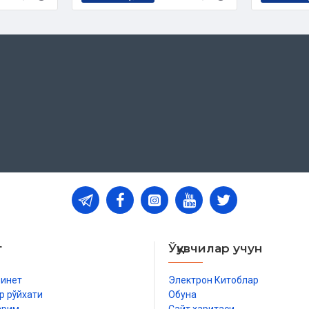
дан бориб, исломий оила
 ҳақ-ҳуқуқлари, ажрашиш, бола
рларини баён қилади. Ҳар доим
 нохушликлар кўп бўлган.
р ҳадиси шарифда: “Мўмин киши
улқи ёқмай қолса, уни дарров
. Демак, нохуш ҳолатларни ислоҳ
ва кечиримли бўлишга чақиради.
шу зайлда оят ва ҳадислардан
тини, тинч, фаровон ва саодатли
 дастуруламал бўлиши мумкин.
т
Ўқувчилар учун
И
бинет
Электрон Китоблар
р рўйхати
Обуна