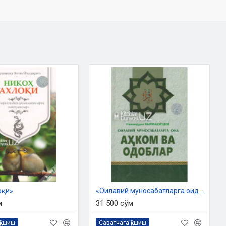
оқи»
«Оилавий муносабатларга оид аҳком ва одоблар»
м
31 500 сўм
қўшиш
Саватчага қўшиш