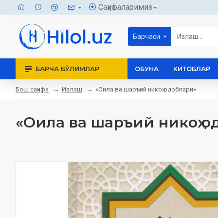
Саҳифаларимиз
Барчаси
БАРЧА БЎЛИМЛАР
ОБУНА
КИТОБЛАР
Бош саҳифа
Излаш
«Оила ва шаръий никоҳ одоблари»
«Оила ва шаръий никоҳ о