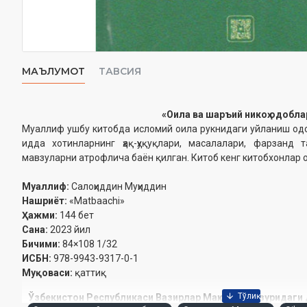
МАЪЛУМОТ
ТАВСИЯ
«Оила ва шаръий никоҳ одобла
Муаллиф ушбу китобда исломий оила рукнидаги уйланиш одоб
идда хотинларнинг ҳақ-ҳуқуқлари, масалалари, фарзанд
мавзуларни атрофлича баён қилган. Китоб кенг китобхонлар
Муаллиф:
Салоҳиддин Муҳиддин
Нашриёт:
«Matbaachi»
Ҳажми:
144 бет
Сана:
2023 йил
Бичими:
84×108 1/32
ИСБН:
978-9943-9317-0-1
Муқоваси:
қаттиқ
Ўзбекистон Республикаси Вазирлар Маҳкамаси ҳузуридаги