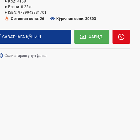
Код:
4158
Вазни:
0.22кг
ISBN:
9789943931701
Сотилган сони: 26
Кўрилган сони: 30303
САВАТЧАГА ҚЎШИШ
ХАРИД
Солиштириш учун қўшиш