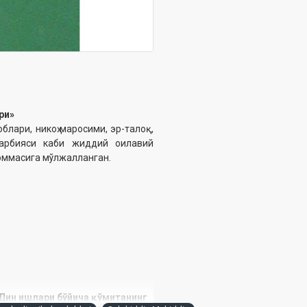
ри»
лари, никоҳ маросими, эр-талоқ,
 тарбияси каби жиддий оилавий
 оммасига мўлжалланган.
 Дин ишлари бўйича қўмитанинг