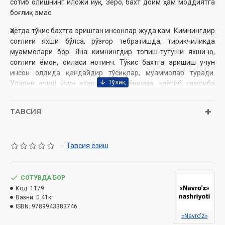
сотиб олишнинг иложи йўқ. Зеро, бахт доим ҳам моддиятга
боғлиқ эмас.
Ҳаётда тўкис бахтга эришган инсонлар жуда кам. Кимнингдир
соғлиғи яхши бўлса, рўзғор тебратишда, тирикчиликда
муаммолари бор. Яна кимнингдир топиш-тутуши яхши-ю,
соғлиғи ёмон, оиласи нотинч. Тўкис бахтга эришиш учун
инсон олдида қандайдир тўсиқлар, муаммолар туради.
Уларни ечиш учун етарли илм, кўникма, ҳаётий тажриба
талаб этилади.
ТАВСИЯ
Қўлингиздаги “Бахтли ҳаёт сари” китобидан қалб
хотиржамлиги, оилавий тотув-лик, соғлик-саломатлик
ҳақидаги маълумотлар урин олган. Жумладан, оила қуриш
арафасида турган ёшларга фойдали маслаҳатлар берилган,
-
Тавсия ёзиш
турмушда учрайдиган муаммоларни ҳал этиш, соғлиқни
сақлаш, касалликлар олдини олиш, моддий, руҳий
иллатларни даволаш борасида йўл-йўриқ кўрсатилган.
СОТУВДА БОР
Код:
1179
Ушбу китоб ҳаёт моҳиятини теранроқ англашда, ҳақиқий
Вазни:
0.41кг
бахтга эришишда сизга яқин кўмакчи бўлади, деган
ISBN:
9789943383746
умиддамиз.
«Navro'z»