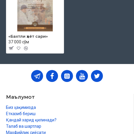
«Бахтли ҳаёт сари»
37 000 сўм
Маълумот
Биз ҳақимизда
Етказиб бериш
Қандай харид қилинади?
Талаб ва шартлар
Махфийлик сиёсати