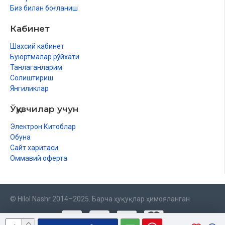
Биз билан боғланиш
Кабинет
Шахсий кабинет
Буюртмалар рўйхати
Танлаганларим
Солиштириш
Янгиликлар
Ўқувчилар учун
Электрон Китоблар
Обуна
Сайт харитаси
Оммавий оферта
© Hilol Nashr 2014–2025. Барча ҳуқуқлар ҳимояланган