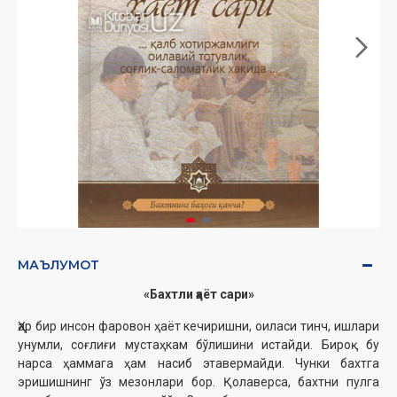
МАЪЛУМОТ
«Бахтли ҳаёт сари»
Ҳар бир инсон фаровон ҳаёт кечиришни, оиласи тинч, ишлари
унумли, соғлиғи мустаҳкам бўлишини истайди. Бироқ бу
нарса ҳаммага ҳам насиб этавермайди. Чунки бахтга
эришишнинг ўз мезонлари бор. Қолаверса, бахтни пулга