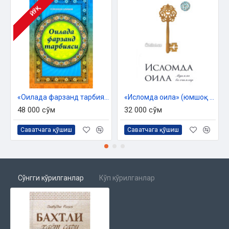
ЙЎҚ
«Оилада фарзанд тарбияси»
«Исломда оила» (юмшоқ муқова)
48 000 сўм
32 000 сўм
Саватчага қўшиш
Саватчага қўшиш
Сўнгги кўрилганлар
Кўп кўрилганлар