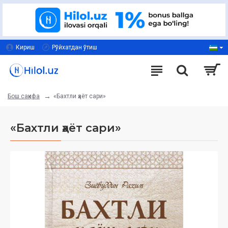
Кириш
Рўйхатдан ўтиш
«Бахтли ҳаёт сари»
Бош саҳифа
«Бахтли ҳаёт сари»