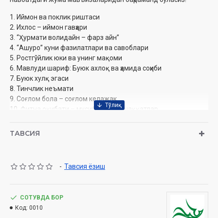
1. Иймон ва поклик риштаси
2. Ихлос – иймон гавҳари
3. “Ҳурмати волидайн – фарз айн”
4. “Ашуро” куни фазилатлари ва савоблари
5. Ростгўйлик юки ва унинг мақоми
6. Мавлуди шариф: Буюк ахлоқ ва ҳамида соҳиби
7. Буюк хулқ эгаси
8. Тинчлик неъмати
9. Соғлом бола – соғлом келажак
10. Фитна оқибати – мусибат ва машаққатлар...
Муаллиф:
Одилхон қори Юнусхон ўғли
ТАВСИЯ
Номи:
« Жума маърузалари » 13-қисм (CD МР3)
Нашриёт:
«SEMURG’ MEDIA» МЧЖ
Сана:
2014
-
Тавсия ёзиш
Ҳажми:
329 дақиқа
Ўзбекистон Республикаси Вазирлар Маҳкамаси ҳузуридаги
Дин ишлари қўмитанинг тавсияси ила нашр этилган
СОТУВДА БОР
Код:
0010