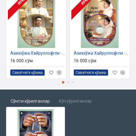
ЙЎҚ
ЙЎҚ
Азизхўжа Хайруллоҳ ўғли - «Жумъа мавъизалари» 10-диск (МР3)
Азизхўжа Хайруллоҳ ўғли - «Жумъа мавъизалари» 11-диск (МР3)
16 000 сўм
16 000 сўм
Саватчага қўшиш
Саватчага қўшиш
Сўнгги кўрилганлар
Кўп кўрилганлар