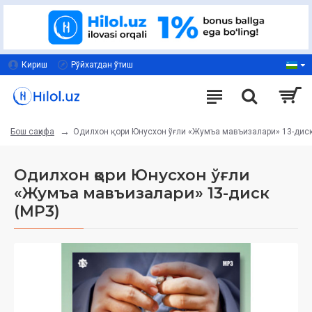
Кириш
Рўйхатдан ўтиш
Одилхон қори Юнусхон ўғли «Жумъа мавъизалари» 13-диск
Бош саҳифа
Одилхон қори Юнусхон ўғли
«Жумъа мавъизалари» 13-диск
(МР3)