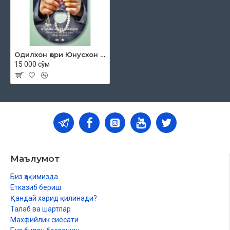
Одилхон қори Юнусхон ўғли «Жумъа мавъизалари» 13-диск (МР3)
15 000 сўм
Маълумот
Биз ҳақимизда
Етказиб бериш
Қандай харид қилинади?
Талаб ва шартлар
Махфийлик сиёсати