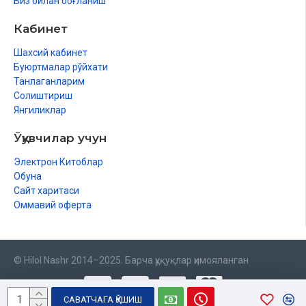
Биз билан боғланиш
Кабинет
Шахсий кабинет
Буюртмалар рўйхати
Танлаганларим
Солиштириш
Янгиликлар
Ўқувчилар учун
Электрон Китоблар
Обуна
Сайт харитаси
Оммавий оферта
© Hilol Nashr 2014–2025. Барча ҳуқуқлар ҳимояланган
САВАТЧАГА ҚЎШИШ