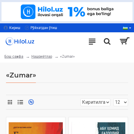
Кириш
Рўйхатдан ўтиш
Нашриётлар
«Zumar»
Бош саҳифа
«Zumar»