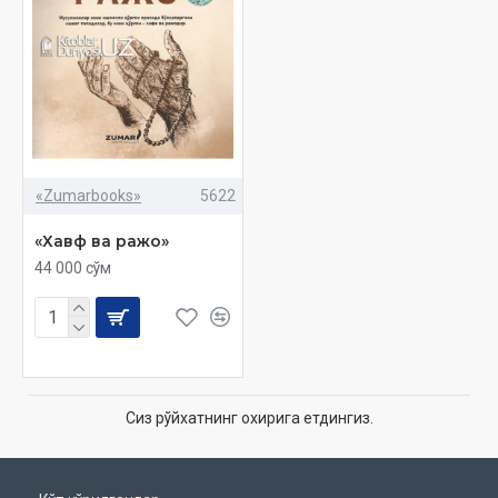
«Zumarbooks»
5622
«Хавф ва ражо»
44 000 сўм
Сиз рўйхатнинг охирига етдингиз.