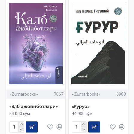
«Zumarbooks»
7067
«Zumarbooks»
6988
«Қалб ажойиботлари»
«Ғурур»
54 000 сўм
44 000 сўм