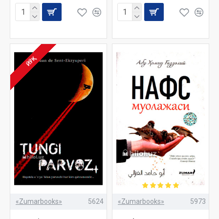
ЙЎҚ
«Zumarbooks»
5624
«Zumarbooks»
5973