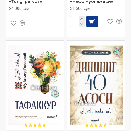
«Tungi parvoz»
«Нафс муолажаси»
24 000 сўм
31 500 сўм