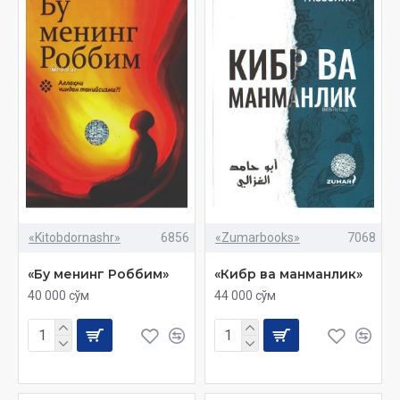
«Kitobdornashr»
6856
«Zumarbooks»
7068
«Бу менинг Роббим»
«Кибр ва манманлик»
40 000 сўм
44 000 сўм