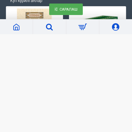
Кўп кўрилганлар
САРАЛАШ
«Бахтиёр оила»
«Тафсири Ҳилол» 6 жилд
78 000 сўм
792 000 сўм
Маълумот