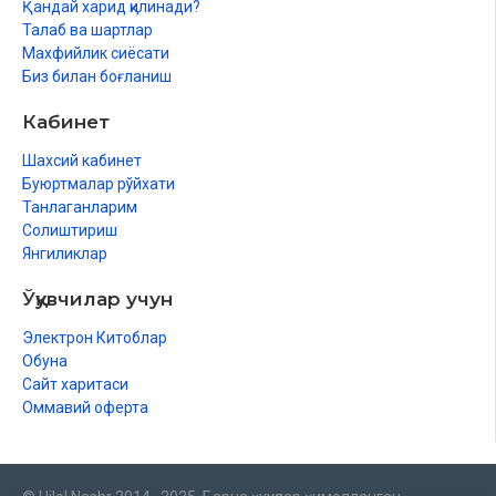
Қандай харид қилинади?
Талаб ва шартлар
Махфийлик сиёсати
Биз билан боғланиш
Кабинет
Шахсий кабинет
Буюртмалар рўйхати
Танлаганларим
Солиштириш
Янгиликлар
Ўқувчилар учун
Электрон Китоблар
Обуна
Сайт харитаси
Оммавий оферта