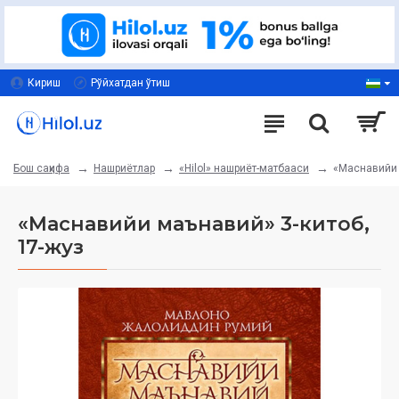
Кириш
Рўйхатдан ўтиш
Нашриётлар
«Hilol» нашриёт-матбааси
«Маснавийи 
Бош саҳифа
«Маснавийи маънавий» 3-китоб,
17-жуз