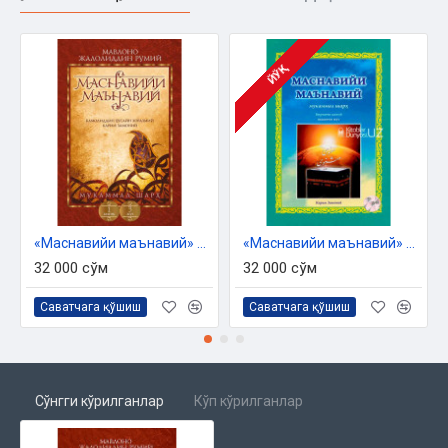
ЙЎҚ
«Маснавийи маънавий» 1-китоб, 3-жуз
«Маснавийи маънавий» 1-китоб, 2-жуз
32 000 сўм
32 000 сўм
Саватчага қўшиш
Саватчага қўшиш
Сўнгги кўрилганлар
Кўп кўрилганлар