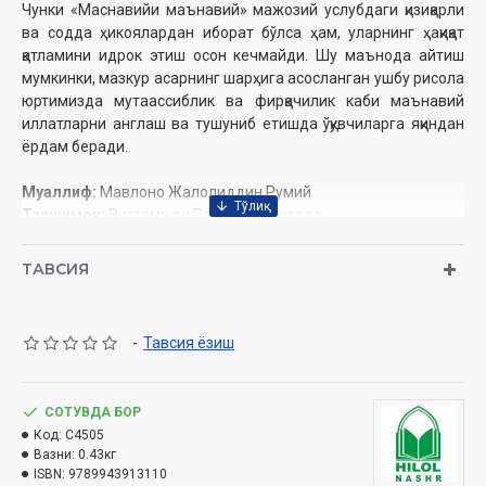
Чунки «Маснавийи маънавий» мажозий услубдаги қизиқарли
ва содда ҳикоялардан иборат бўлса ҳам, уларнинг ҳақиқат
қатламини идрок этиш осон кечмайди. Шу маънода айтиш
мумкинки, мазкур асарнинг шарҳига асосланган ушбу рисола
юртимизда мутаассиблик ва фирқачилик каби маънавий
иллатларни англаш ва тушуниб етишда ўқувчиларга яқиндан
ёрдам беради.
Муаллиф:
Мавлоно Жалолиддин Румий
Таржимон:
Рустамжон Раҳматуллоҳзода
Шарҳ муаллифи:
Комолиддин Ҳусайний Хоразмий, Карим
Замоний
ТАВСИЯ
Нашриёт:
«Hilol-nashr» нашриёт-матбааси
Ҳажми:
296 бет
Сана:
2023 йил
-
Тавсия ёзиш
ISBN:
978-9943-9131-1-0
Ўлчами:
60×90 1/16
Муқоваси:
қаттиқ
СОТУВДА БОР
Код:
C4505
Ўзбекистон Республикаси Вазирлар Маҳкамаси ҳузуридаги
Вазни:
0.43кг
Дин ишлари бўйича қўмитанинг 2022 йилдаги 6675-сонли
ISBN:
9789943913110