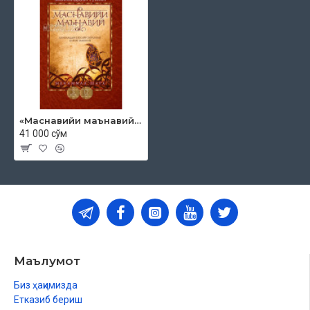
«Маснавийи маънавий» 3-китоб, 17-жуз
41 000 сўм
Маълумот
Биз ҳақимизда
Етказиб бериш