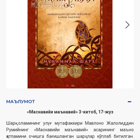
МАЪЛУМОТ
«Маснавийи маънавий» 3-китоб, 17-жуз
Шарқ оламининг улуғ мутафаккири Мавлоно Жалолиддин
Румийнинг «Маснавийи маънавий» асарининг маъно
қатламини очишга бағишланган шарҳлар кўплаб битилган.