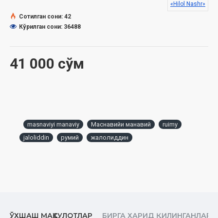
хулосаси асосида тайёрланди.
«Hilol Nashr»
Сотилган сони: 42
Кўрилган сони: 36488
41 000 сўм
masnaviyi manaviy
Маснавийи манавий
ruimy
jaloliddin
румий
жалолиддин
ЎХШАШ МАҲСУЛОТЛАР
БИРГА ХАРИД ҚИЛИНГАНЛАР