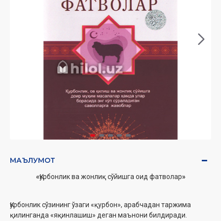
МАЪЛУМОТ
«
Қурбонлик ва жонлиқ сўйишга оид фатволар
»
Қурбонлик сўзининг ўзаги «қурбон», арабчадан таржима
қилинганда «яқинлашиш» деган маънони билдиради.