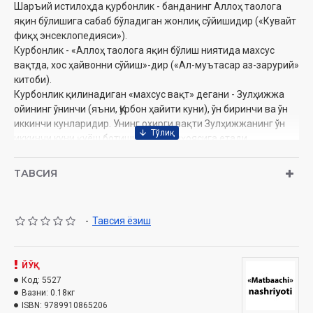
Шаръий истилоҳда қурбонлик - банданинг Аллоҳ таолога
яқин бўлишига сабаб бўладиган жонлиқ сўйишидир («Кувайт
фиқҳ энсеклопедияси»).
Курбонлик - «Аллоҳ таолога яқин бўлиш ниятида махсус
вақтда, хос ҳайвонни сўйиш»-дир («Ал-муътасар аз-зарурий»
китоби).
Курбонлик қилинадиган «махсус вақт» дегани - Зулҳижжа
ойининг ўнинчи (яъни, Қурбон ҳайити куни), ўн биринчи ва ўн
иккинчи кунларидир. Унинг охирги вақти Зулҳижжанинг ўн
иккинчи куни қуёш ботиши билан ниҳоясига етади..
Шайх Нуриддин Холиқназар
Муаллиф:
ТАВСИЯ
Нашриёт:
«Matbaachi»
Сана:
2025 йил
Ҳажми:
192 бет
ISBN:
978-9910-8652-0-6
-
Тавсия ёзиш
Ўлчами:
84x108 1/32
Муқоваси:
юмшоқ
ЙЎҚ
Код:
5527
Ўзбекистон Республикаси Дин ишлари бўйича қўмита-нинг
Вазни:
0.18кг
2024 йил 3 октябрдаги 02-07/5961-сонли хулосаси
ISBN:
9789910865206
асосида тайёрланди.