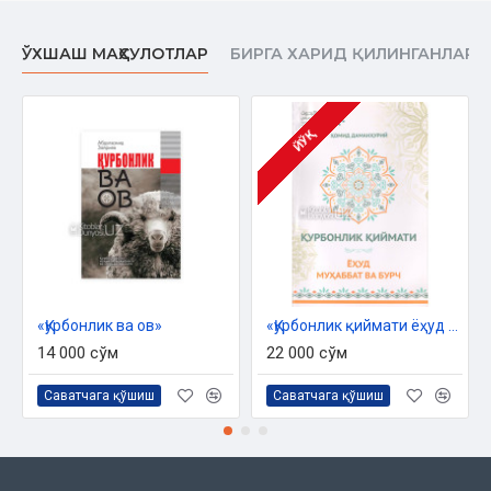
»Бисмиллаҳ» айтишда дуоларни аралаштириш
ЎХШАШ МАҲСУЛОТЛАР
БИРГА ХАРИД ҚИЛИНГАНЛАР
Ҳайвон тирик сўйилганини билиш йўллари
Шариатга мувофиқ сўйилган ҳайвоннинг ҳукми
Эҳромдаги киши ов ҳайвонларини сўйиши
ЙЎҚ
Бўғоз (ҳомиладор) ҳайвонни сўйишнинг ҳукми
Туяни сўйиш тартиби
Сўйишдаги дуоларни айтиш вақти
«Бисмиллаҳ»ни қасддан айтмасликнинг ҳукми
«Қурбонлик ва ов»
«Қурбонлик қиймати ёҳуд муҳаббат ва бурч»
Бир нечта ҳайвонни бирданига сўйиш
14 000 сўм
22 000 сўм
Гўшти ейиладиган ва ейилмайдиган ҳайвонлар
Саватчага қўшиш
Саватчага қўшиш
Йиртқич ҳайвонлар ва қушларнинг ҳукми
"Жаллола" туркумидаги ҳайвонлар ҳукми