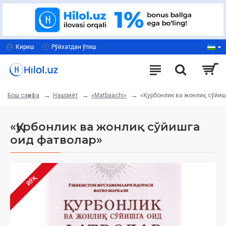
Кириш
Рўйхатдан ўтиш
Нашриёт
«Matbaachi»
«Қурбонлик ва жонлиқ сўйиш
Бош саҳифа
«Қурбонлик ва жонлиқ сўйишга
оид фатволар»
ЙЎҚ