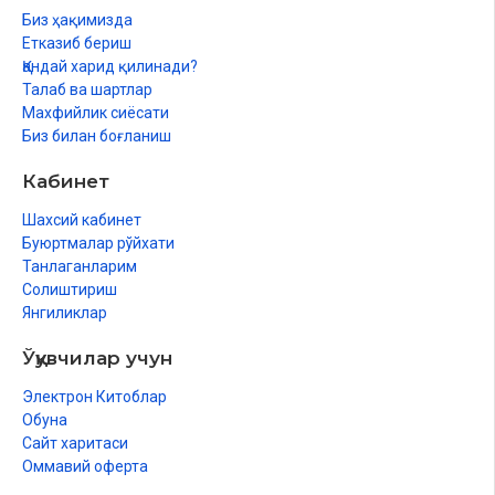
Қурбонлик қилмаган бой киши нима қилади?
Биз ҳақимизда
Етказиб бериш
Қурбонликнинг назар туфайли вожиб бўлиши ва унга оид
Қандай харид қилинади?
ҳукмлар
Талаб ва шартлар
Махфийлик сиёсати
Қурбонлик ниятида олинган қўйни сўйётганида ният қилмаса
Биз билан боғланиш
Қурбонликнинг вақти ҳақида
Кабинет
Қурбон ҳайити бирор узр сабабли ўқилмаса
Шахсий кабинет
Курбонликнинг замон ва макони ҳақида
Буюртмалар рўйхати
Танлаганларим
Курбонликнинг жинси, тури, ёши ва сифати ҳақида
Солиштириш
Курбонликнинг ёши
Янгиликлар
Курбонлик учун сўйиладиган ҳайвоннинг сифати
Ўқувчилар учун
Курбонликдан ман қиладиган айблар
Электрон Китоблар
Обуна
Нажосат ейдиган ҳайвонни курбонлик қилиш
Сайт харитаси
Оммавий оферта
Ҳайвонларнинг елинидаги нуқсон курбонлик қилишга моне
бўладими?