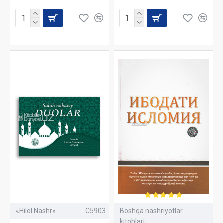
«Hilol Nashr»
C5903
Boshqa nashriyotlar
kitoblari