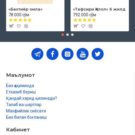
«Бахтиёр оила»
«Тафсири Ҳилол» 6 жилд
78 000 сўм
792 000 сўм
Маълумот
Биз ҳақимизда
Етказиб бериш
Қандай харид қилинади?
Талаб ва шартлар
Махфийлик сиёсати
Биз билан боғланиш
Кабинет