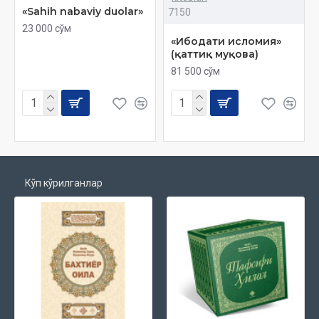
«Sahih nabaviy duolar»
7150
23 000 сўм
«Ибодати исломия»
(қаттиқ муқова)
81 500 сўм
Кўп кўрилганлар