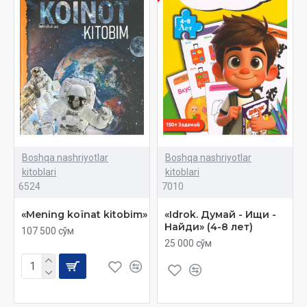
Boshqa nashriyotlar
Boshqa nashriyotlar
kitoblari
kitoblari
6524
7010
«Mening koïnat kitobim»
«Idrok. Думай - Ищи -
Найди» (4-8 лет)
107 500 сўм
25 000 сўм