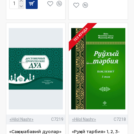
ТЕЗ КУНДА
«Hilol Nashr»
C7219
«Hilol Nashr»
C7218
«Саҳиҳ набавий дуолар»
«Руҳий тарбия» 1, 2, 3-