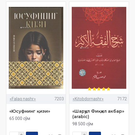
«Falaq nashr»
7203
«Kitobdornashr»
7172
«Юсуфнинг қизи»
«Шарҳул Фиқҳил акбар»
(arabic)
65 000 сўм
98 500 сўм