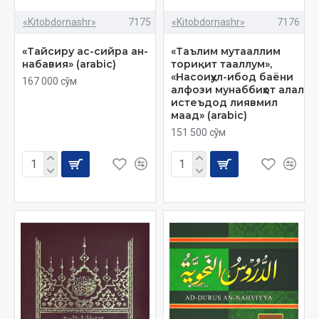
«Kitobdornashr»
7175
«Kitobdornashr»
7176
«Тайсиру ас-сийра ан-
«Таълим мутааллим
набавия» (arabic)
ториқит тааллум»,
«Насоиҳул-ибод баёни
167 000 сўм
алфози мунаббиҳот алал
истеъдод лиявмил
маад» (arabic)
151 500 сўм