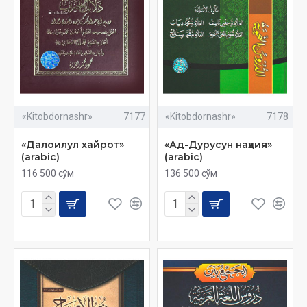
«Kitobdornashr»
7177
«Kitobdornashr»
7178
«Далоилул хайрот»
«Ад-Дурусун наҳвия»
(arabic)
(arabic)
116 500 сўм
136 500 сўм