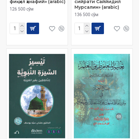
фиқҳил ҳанафий» (arabic)
сийрати Саййидил
Мурсалин» (arabic)
126 500 сўм
136 500 сўм