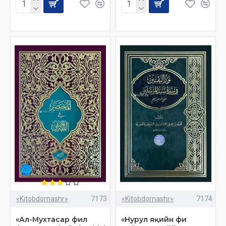
«Kitobdornashr»
7173
«Kitobdornashr»
7174
«Ал-Мухтасар фил
«Нурул яқийн фи