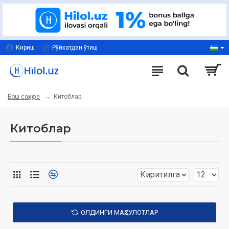
Кириш
Рўйхатдан ўтиш
Китоблар
Бош саҳифа
Китоблар
ОЛДИНГИ МАҲСУЛОТЛАР