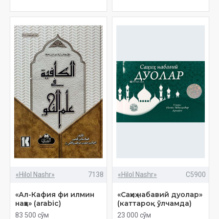
«Hilol Nashr»
7138
«Hilol Nashr»
C5900
«Ал-Кафия фи илмин
«Саҳиҳ набавий дуолар»
наҳв» (arabic)
(каттароқ ўлчамда)
83 500 сўм
23 000 сўм