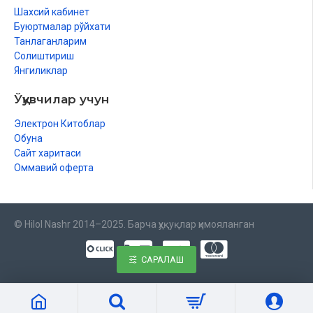
Шахсий кабинет
Буюртмалар рўйхати
Танлаганларим
Солиштириш
Янгиликлар
Ўқувчилар учун
Электрон Китоблар
Обуна
Сайт харитаси
Оммавий оферта
© Hilol Nashr 2014–2025. Барча ҳуқуқлар ҳимояланган
САРАЛАШ