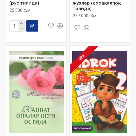
(рус тилида)
жузлар (қорақалпоқ
тилида)
25 500 сўм
267 000 сўм
ЙЎҚ