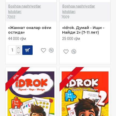
Boshqa nashriyotlar
Boshqa nashriyotlar
kitoblari
kitoblari
7202
7009
«Жаннат оналар оёғи
«Idrok. Думай - Ищи -
остида»
Найди 2» (7-11 лет)
44 000 сўм
25 000 сўм
ЙЎҚ
ЙЎҚ