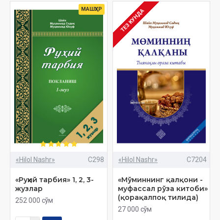
МАШҲУР
ТЕЗ КУНДА
«Hilol Nashr»
C298
«Hilol Nashr»
C7204
«Руҳий тарбия» 1, 2, 3-
«Мўминнинг қалқони -
жузлар
муфассал рўза китоби»
(қорақалпоқ тилида)
252 000 сўм
27 000 сўм