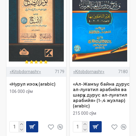
«Kitobdornashr»
7179
«Kitobdornashr»
7180
«Нурул изоҳ» (arabic)
«Ал-Жамъу байна дурус
ал-луғатил арабийя ва
106 000 сўм
шарҳу дурус ал-луғатил
арабийя» (1-,4 жузлар)
(arabic)
215 000 сўм