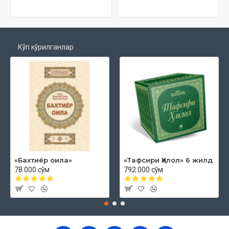
Кўп кўрилганлар
«Бахтиёр оила»
«Тафсири Ҳилол» 6 жилд
78 000 сўм
792 000 сўм