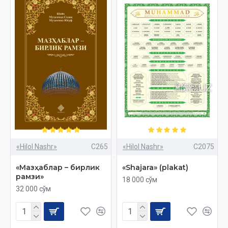
«Hilol Nashr»
C265
«Hilol Nashr»
C2075
«Мазҳаблар – бирлик
«Shajara» (plakat)
рамзи»
18 000 сўм
32 000 сўм