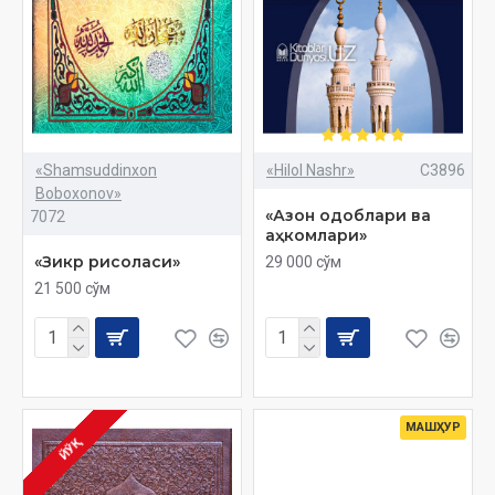
«Shamsuddinxon
«Hilol Nashr»
C3896
Boboxonov»
«Азон одоблари ва
7072
аҳкомлари»
«Зикр рисоласи»
29 000 сўм
21 500 сўм
МАШҲУР
ЙЎҚ