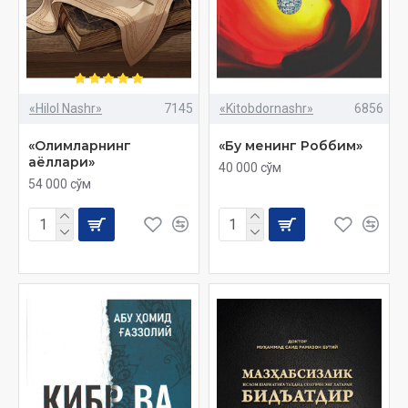
«Hilol Nashr»
7145
«Kitobdornashr»
6856
«Олимларнинг
«Бу менинг Роббим»
аёллари»
40 000 сўм
54 000 сўм