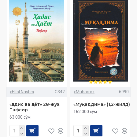
«Hilol Nashr»
C342
«Muharrir»
6990
«Ҳадис ва Ҳаёт» 28-жуз.
«Муқаддима» (1,2-жилд)
Тафсир
162 000 сўм
63 000 сўм