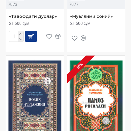
7073
7077
«Тавофдаги дуолар»
«Муаллими соний»
21 500 сўм
21 500 сўм
ЙЎҚ