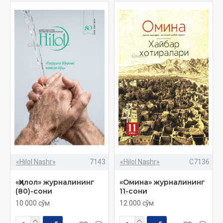
«Hilol Nashr»
7143
«Hilol Nashr»
C7136
«Ҳилол» журналининг
«Омина» журналининг
(80)-сони
11-сони
10 000 сўм
12 000 сўм