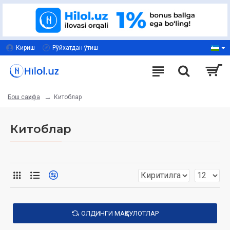
Кириш
Рўйхатдан ўтиш
Китоблар
Бош саҳифа
Китоблар
ОЛДИНГИ МАҲСУЛОТЛАР