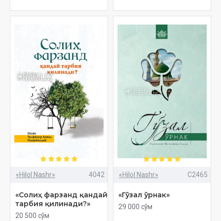
«Hilol Nashr»
4042
«Hilol Nashr»
C2465
«Солиҳ фарзанд қандай
«Гўзал ўрнак»
тарбия қилинади?»
29 000 сўм
20 500 сўм