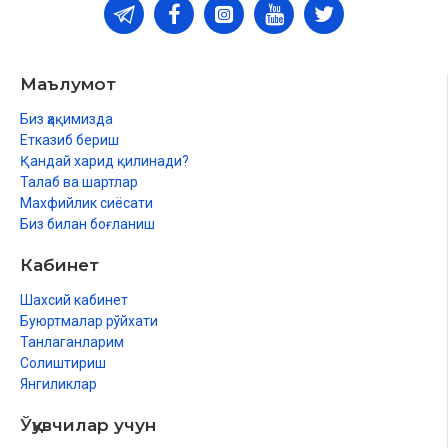
Маълумот
Биз ҳақимизда
Етказиб бериш
Қандай харид қилинади?
Талаб ва шартлар
Махфийлик сиёсати
Биз билан боғланиш
Кабинет
Шахсий кабинет
Буюртмалар рўйхати
Танлаганларим
Солиштириш
Янгиликлар
Ўқувчилар учун