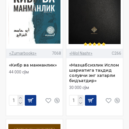
«Zumarbooks»
7068
«Hilol Nashr»
C266
«Кибр ва манманлик»
«Мазҳабсизлик Ислом
шариатига таҳдид
44 000 сўм
солувчи энг хатарли
бидъатдир»
30 000 сўм