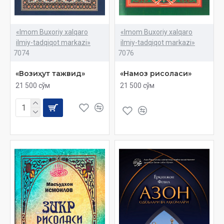
«Imom Buxoriy xalqaro
«Imom Buxoriy xalqaro
ilmiy-tadqiqot markazi»
ilmiy-tadqiqot markazi»
7074
7076
«Возиҳут тажвид»
«Намоз рисоласи»
21 500 сўм
21 500 сўм