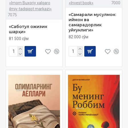
«Imom Buxoriy xalqaro
«Invest book»
7000
ilmiy-tadqiqot markazi»
«Самарали мусулмон:
7075
иймон ва
самарадорлик
«Саботул ожизин
уйғунлиги»
шарҳи»
82 000 сўм
81 500 сўм