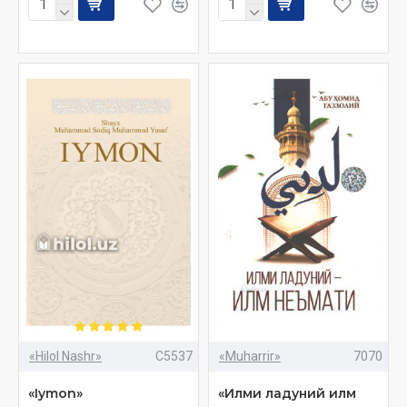
«Hilol Nashr»
C5537
«Muharrir»
7070
«Iymon»
«Илми ладуний илм