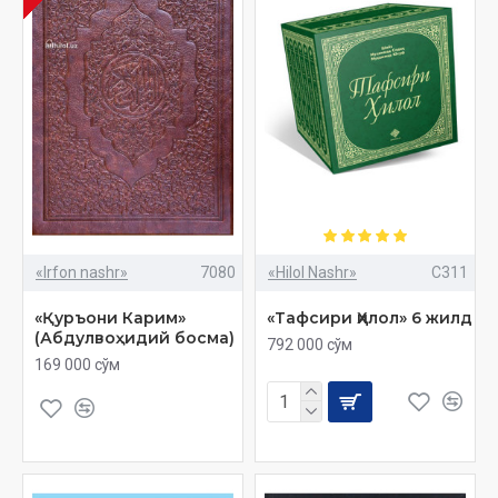
«Irfon nashr»
7080
«Hilol Nashr»
C311
«Қуръони Карим»
«Тафсири Ҳилол» 6 жилд
(Абдулвоҳидий босма)
792 000 сўм
169 000 сўм