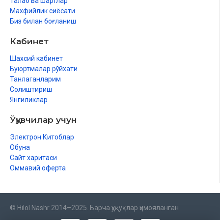
Талаб ва шартлар
Махфийлик сиёсати
Биз билан боғланиш
Кабинет
Шахсий кабинет
Буюртмалар рўйхати
Танлаганларим
Солиштириш
Янгиликлар
Ўқувчилар учун
Электрон Китоблар
Обуна
Сайт харитаси
Оммавий оферта
© Hilol Nashr 2014–2025. Барча ҳуқуқлар ҳимояланган