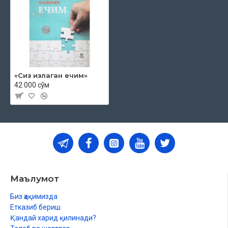
«Сиз излаган ечим»
42 000 сўм
Маълумот
Биз ҳақимизда
Етказиб бериш
Қандай харид қилинади?