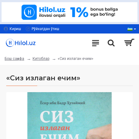
Кириш
Рўйхатдан ўтиш
Китоблар
«Сиз излаган ечим»
Бош саҳифа
«Сиз излаган ечим»