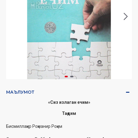
МАЪЛУМОТ
«Сиз излаган ечим»
Тақдим
Бисмиллаҳир Роҳманир Роҳим