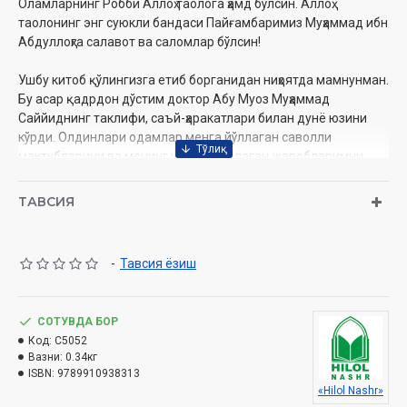
Оламларнинг Робби Аллоҳ таолога ҳамд бўлсин. Аллоҳ
таолонинг энг суюкли бандаси Пайғамбаримиз Муҳаммад ибн
Абдуллоҳга салавот ва саломлар бўлсин!
Ушбу китоб қўлингизга етиб борганидан ниҳоятда мамнунман.
Бу асар қадрдон дўстим доктор Абу Муоз Муҳаммад
Саййиднинг таклифи, саъй-ҳаракатлари билан дунё юзини
кўрди. Олдинлари одамлар менга йўллаган саволли
мактубларини ва менинг уларга йўллаган жавобларимни
Муҳаммад Саййид жамлаб чиқди. Бирма-бир кўздан кечирди,
тартиблаб чиқиб: «Сиз кутган ечим» деб номлади. Аллоҳ
ТАВСИЯ
таоло уни Ўз ҳифзида асрасин, ундан рози бўлсин.
«Сиз кутган ечим» китоби тез-тез сўраладиган ҳаётий,
-
Тавсия ёзиш
фаразий саволларга жавоблар тўплами, дейиш мумкин. Бу
жавоблар манфаат излаганлар учун фойдали қўлланма, ғам
чекканлар учун зарурий малҳамдир. Аллоҳ таолодан сизу биз
СОТУВДА БОР
учун муваффақият, фаровонлик тилайман.
Код:
C5052
Муаллиф
Вазни:
0.34кг
ISBN:
9789910938313
Муаллиф:
Ёсир ибн Бадр Ҳузаймий
«Hilol Nashr»
Таржимон ва изоҳлар муаллифлари:
Абдулбосит