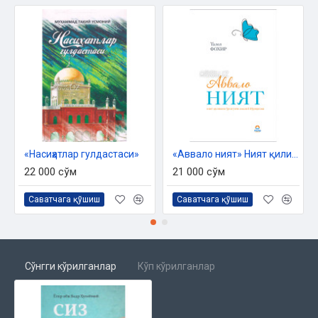
«Насиҳатлар гулдастаси»
«Аввало ният» Ният қилишни ўргатувчи амалий йўриқнома
22 000 сўм
21 000 сўм
Саватчага қўшиш
Саватчага қўшиш
Сўнгги кўрилганлар
Кўп кўрилганлар