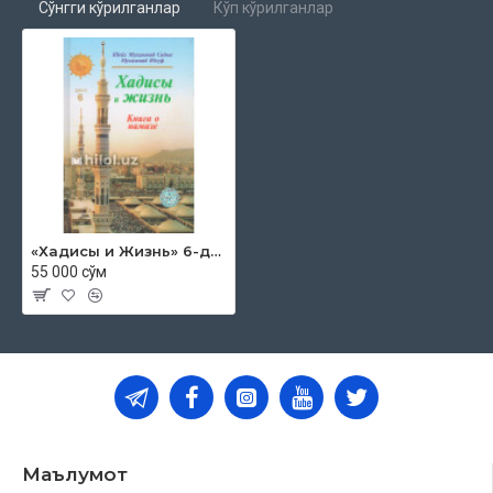
Сўнгги кўрилганлар
Кўп кўрилганлар
Помимо этого, в настоящей книге мы уделили особое
внимание рассмотрению следующих тем:
— о достоинствах джамаъата;
— положение о джамаъат-намазе;
— уважительные причины для пропуска намазов с
джамаъатом;
— обладатели достоинств больше других имеют право на
имамат
;
«Хадисы и Жизнь» 6-джуз. Книга о намазе
55 000 сўм
— имамат раба,
мавлы
, незрячего, женщины и
несовершеннолетнего ребенка;
— местоположение
муктадийа
относительно имама;
— об
иктида
имаму;
— достоинства первого и следующего за ним рядов;
— в намазе надлежит давать подсказки имаму.
Маълумот