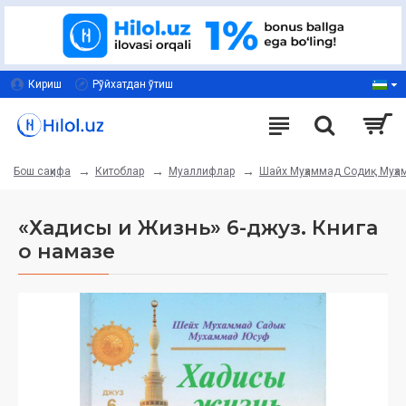
Кириш
Рўйхатдан ўтиш
Китоблар
Муаллифлар
Шайх Муҳаммад Содиқ Муҳ
Бош саҳифа
«Хадисы и Жизнь» 6-джуз. Книга
о намазе