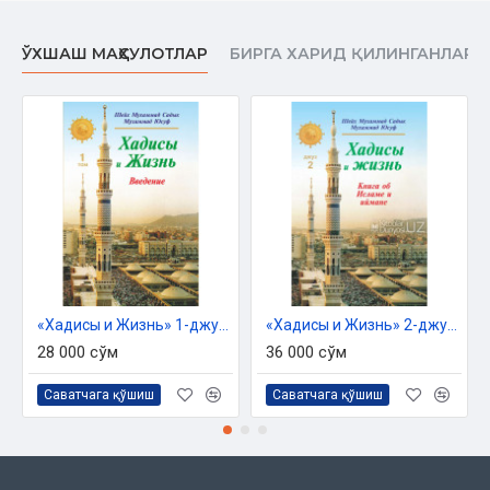
религии. Как же было бы хорошо, если бы мы, усвоив их,
начали соблюдать!
ЎХШАШ МАҲСУЛОТЛАР
БИРГА ХАРИД ҚИЛИНГАНЛАР
Дорогие читатели!
Главными темами книги, которую с удовольствием
представляем вам, являются следующие:
— о
мечетях
и достоинствах их посещения;
— о трех великих мечетях и о мечети Кубā;
— посещение мечетей женщинами;
— об
адабах
, соблюдаемых в мечетях;
«Хадисы и Жизнь» 1-джуз. Введение
«Хадисы и Жизнь» 2-джуз. Книга об Исламе и иймане
— описание мечети Пророка в начале эпохи Ислама;
28 000 сўм
36 000 сўм
— возвышать здания мечетей и украшать их является
Саватчага қўшиш
Саватчага қўшиш
макрухом
.
Вы также получите точные сведения о местах, в которых
совершать намаз считается макрухом
.