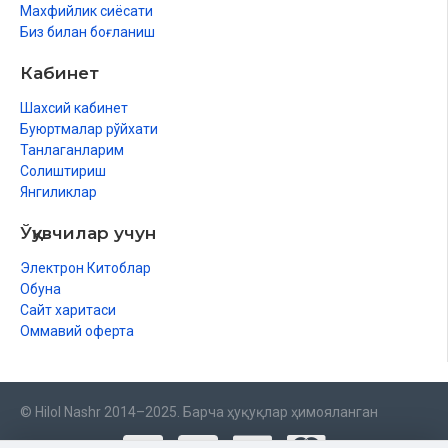
Махфийлик сиёсати
Биз билан боғланиш
Кабинет
Шахсий кабинет
Буюртмалар рўйхати
Танлаганларим
Солиштириш
Янгиликлар
Ўқувчилар учун
Электрон Китоблар
Обуна
Сайт харитаси
Оммавий оферта
© Hilol Nashr 2014–2025. Барча ҳуқуқлар ҳимояланган