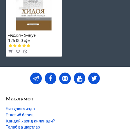
«Ҳидоя» 5-жуз
125 000 сўм
Маълумот
Биз ҳақимизда
Етказиб бериш
Қандай харид қилинади?
Талаб ва шартлар