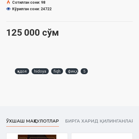
Сотилган сони: 98
Кўрилган сони: 24722
125 000 сўм
ҳидоя
hidoya
fiqh
фиқҳ
5
ЎХШАШ МАҲСУЛОТЛАР
БИРГА ХАРИД ҚИЛИНГАНЛАР