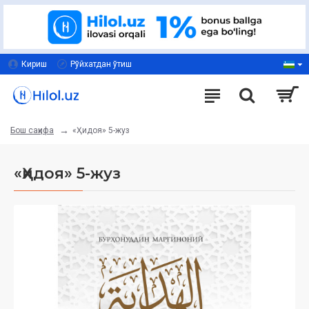
Кириш
Рўйхатдан ўтиш
«Ҳидоя» 5-жуз
Бош саҳифа
«Ҳидоя» 5-жуз