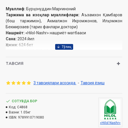
Муаллиф:
Бурҳонуддин Марғиноний
Таржима ва изоҳлар муаллифлари:
Аъзамхон Қамбаров
(бош таржимон), Акмалжон Икромжонов, Илҳомжон
Бекмирзаев (тарих фанлари доктори)
Нашриёт:
«Hilol-Nashr» нашриёт-матбааси
Сана:
2024 йил
Ҳажми:
624 б
е
т
ISBN:
978-9910-719-08-0
Ўлчами:
70×100 1/16
Муқоваси:
қаттиқ
ТАВСИЯ
3 тавсиялари асосида.
-
Тавсия ёзиш
Ўзбекистон Республикаси Дин ишлари бўйича
қўмитасининг 2024 йил 16 февралдаги 04-07/776-рақамли
хулосаси асосида чоп этилди.
СОТУВДА БОР
Код:
C4868
Вазни:
1.05кг
ISBN:
9789910719080
«Hilol Nashr»