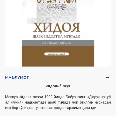
МАЪЛУМОТ
«Ҳидоя» 5-жуз
Мазкур «Ҳидоя» асари 1990 йилда Байрутнинг «Дорул кутуб
ал-илмия» нашриётида араб тилида чоп этилган нусхадан
илк бор тўлиқ ва тузатилган ҳолда таржима қилинди.