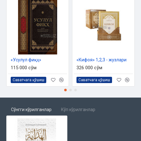
«Усулул фиқҳ»
«Кифоя» 1,2,3 - жузлари
115 000 сўм
326 000 сўм
Саватчага қўшиш
Саватчага қўшиш
Сўнгги кўрилганлар
Кўп кўрилганлар