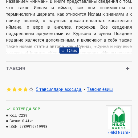
названием «Ийман». В книге представлены сведения о том,
что такое Ислам и ийман, как они понимаются в
терминологии шариата, как относится Ислам к знаниям и к
поиску знаний, о научных доказательствах касательно
иймана, о вере в ангелов, пророков. Все сведения
подкреплены аргументами из Куръана и сунны. Позднее
издание является дополненным, и включают в себя также
такие новые статьи автора, как «Сунна», «Сунна и научные
чудеса», «Шариат», «Ислам против террора», «Ислам против
наркомании», «Ислам и охрана окружающей среды», «Ислом
— религия умеренности», «Ислам и права человека», «Ислам
ТАВСИЯ
и представители других религий», «Ислам и права женщин»,
«женщины и равноправие».
5 тавсиялари асосида.
-
Тавсия ёзиш
Автор:
Шейх Мухаммад ­Садык Мухаммад Юсуф
Переводчик:
Озод Мунаввар
Издательство:
СОТУВДА БОР
«Hilol-Nashr»
Объём:
Код:
C239
408 стр.
Вазни:
0.41кг
ISBN:
978-9916-719-99-8
ISBN:
9789916719998
Дата:
2024 год (2019, 2021, 2023)
«Hilol Nashr»