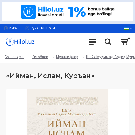
Кириш
Рўйхатдан ўтиш
Китоблар
Муаллифлар
Шайх Муҳаммад Содиқ Муҳ
Бош саҳифа
«Ийман, Ислам, Куръан»