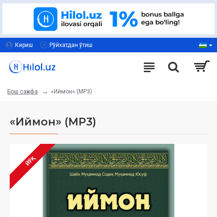
Кириш
Рўйхатдан ўтиш
«Иймон» (МP3)
Бош саҳифа
«Иймон» (МP3)
ЙЎҚ