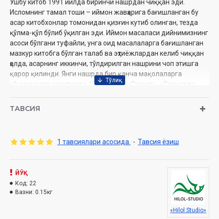
Ушбу китоб 1991 йилда биринчи нашрдан чиққан эди.
Исломнинг тамал тоши – иймон жавҳарига бағишланган бу
асар китобхонлар томонидан қизғин кутиб олинган, тезда
қўлма-қўл бўлиб ўқилган эди. Иймон масаласи дийнимизнинг
асоси бўлгани туфайли, унга оид масалаларга бағишланган
мазкур китобга бўлган талаб ва эҳтиёжлардан келиб чиққан
ҳолда, асарнинг иккинчи, тўлдирилган нашрини чоп этишга
қарор қилинди. Янги нашрда бир қанча мақолаларга
қўшимчалар киритилди. Шунингдек «Суннат», «Суннат ва
илмий мўъжизалар», «Шариат», «Ислом террорга қарши»,
«Ислом гиёҳвандликка қарши», «Ислом ва табиатни муҳофаза
ТАВСИЯ
қилиш», «Ислом мўътадиллик дини», «Исломда инсон
ҳуқуқлари», «Ислом ва бошқа дин вакиллари», «Исломда
аёллар ҳуқуқлари», «Аёллар ва тенгҳуқуқлилик» каби бир неча
1 тавсиялари асосида.
-
Тавсия ёзиш
янги мақолалар қўшилди.
Муаллиф:
Шайх Муҳаммад Содиқ Муҳаммад Юсуф
Номи:
ЙЎҚ
«Иймон» (CD МР3)
Нашриёт:
Код:
22
«SEMURG’ MEDIA» МЧЖ
Вазни:
0.15кг
Сана:
2008
Ҳажми:
722 дақиқа
«Hilol Studio»