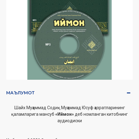
МАЪЛУМОТ
Шайх Муҳаммад Содиқ Муҳаммад Юсуф ҳазратларининг
қаламларига мансуб
«Иймон»
деб номланган китобнинг
аудиодиски