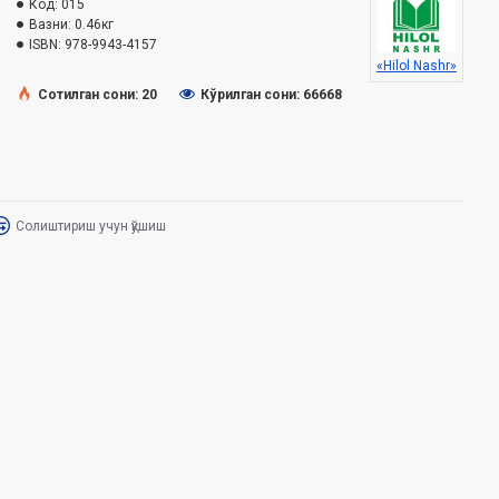
Код:
015
Вазни:
0.46кг
ISBN:
978-9943-4157
«Hilol Nashr»
Сотилган сони: 20
Кўрилган сони: 66668
Солиштириш учун қўшиш