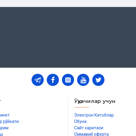
и
т
Ўқувчилар учун
бинет
Электрон Китоблар
р рўйхати
Обуна
арим
Сайт харитаси
иш
Оммавий оферта