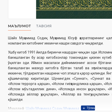
МАЪЛУМОТ
ТАВСИЯ
Шайх Муҳаммад Содиқ Муҳаммад Юсуф ҳазратларининг қа
номланган китобнинг иккинчи нашри савдога чиқарилди.
Ушбу китоб 1991 йилда биринчи нашрдан чиққан эди. Исломни
бағишланган бу асар китобхонлар томонидан қизғин кутиб 
ўқилган эди. Иймон масаласи дийнимизнинг асоси бўлгани
бағишланган мазкур китобга бўлган талаб ва эҳтиёжларда
иккинчи, тўлдирилган нашрини чоп этишга қарор қилинди. Ян
қўшимчалар киритилди. Шунингдек «Суннат», «Суннат ва
«Ислом террорга қарши», «Ислом гиёҳвандликка қарши», «Исл
«Ислом мўътадиллик дини», «Исломда инсон ҳуқуқлари», «
«Исломда аёллар ҳуқуқлари», «Аёллар ва тенгҳуқуқлилик
қўшилди.
Муаллиф
:
Шайх Муҳаммад Содиқ Муҳаммад Юсуф