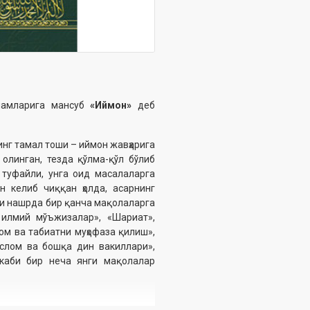
ламларига мансуб
«Иймон»
деб
нг тамал тоши – иймон жавҳарига
олинган, тезда қўлма-қўл бўлиб
 туфайли, унга оид масалаларга
н келиб чиққан ҳолда, асарнинг
ги нашрда бир қанча мақолаларга
 илмий мўъжизалар», «Шариат»,
ом ва табиатни муҳофаза қилиш»,
Ислом ва бошқа дин вакиллари»,
» каби бир неча янги мақолалар