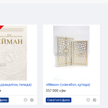
қорақалпоқ тилида)
«Иймон» (совғабоп, қутида)
м
357 000 сўм
қўшиш
Саватчага қўшиш