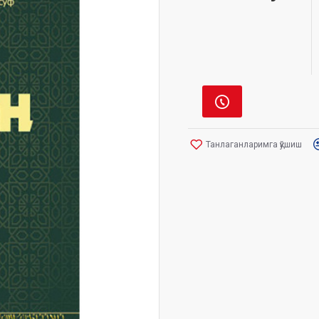
Танлаганларимга қўшиш