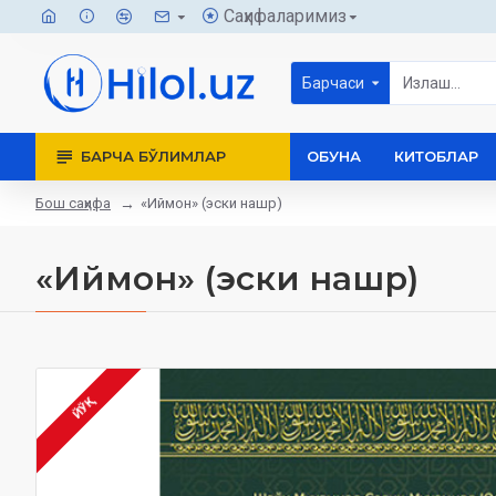
Саҳифаларимиз
Барчаси
БАРЧА БЎЛИМЛАР
ОБУНА
КИТОБЛАР
Бош саҳифа
«Иймон» (эски нашр)
«Иймон» (эски нашр)
ЙЎҚ