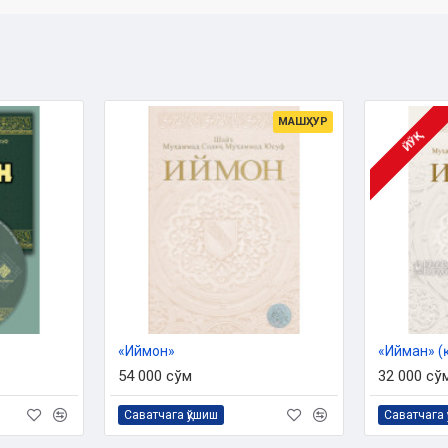
МАШҲУР
ЙЎҚ
н ишлари бўйича қўмитанинг
1896 -
ишингиз мумкин:
«Иймон»
«Ийман» (
54 000 сўм
32 000 сў
Саватчага қўшиш
Саватчага 