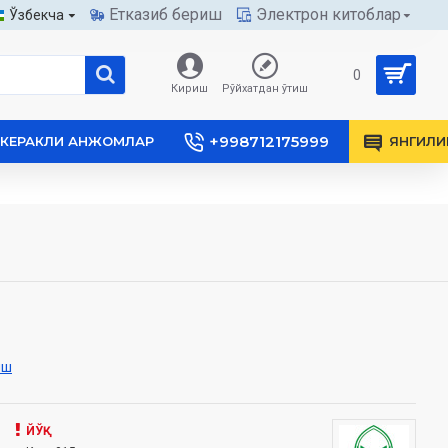
Етказиб бериш
Электрон китоблар
Ўзбекча
0
Кириш
Рўйхатдан ўтиш
+998712175999
КЕРАКЛИ АНЖОМЛАР
ЯНГИЛИ
иш
ЙЎҚ