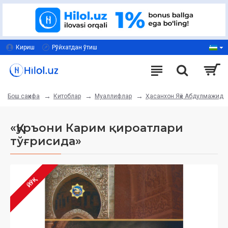
Кириш
Рўйхатдан ўтиш
Китоблар
Муаллифлар
Ҳасанхон Яҳё Абдулмажид
Бош саҳифа
«Қуръони Карим қироатлари
тўғрисида»
ЙЎҚ