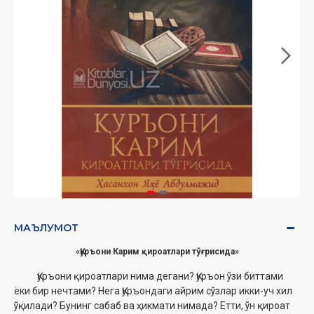
МАЪЛУМОТ
«Қуръони Карим қироатлари тўғрисида»
Қуръони қироатлари нима дегани? Қуръон ўзи биттами
ёки бир нечтами? Нега Қуръондаги айрим сўзлар икки-уч хил
ўқилади? Бунинг сабаб ва ҳикмати нимада? Етти, ўн қироат