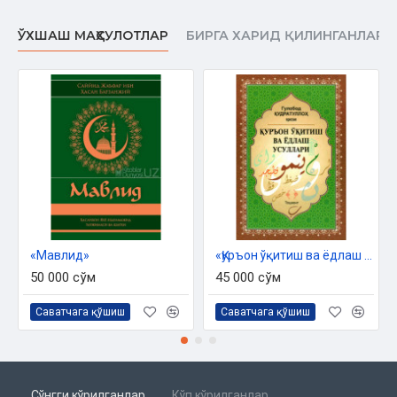
Қироат турлари
ЎХШАШ МАҲСУЛОТЛАР
БИРГА ХАРИД ҚИЛИНГАНЛАР
Мутавотир қироатларнинг ҳукми
Мутавотир қироатларни бир-бирига аралаштириб ўқиш
мумкинми?
Қироатлар хилма-хиллигининг ҳикматлари
Хотима ўринда
«Мавлид»
«Қуръон ўқитиш ва ёдлаш усуллари»
50 000 сўм
45 000 сўм
Саватчага қўшиш
Саватчага қўшиш
Сўнгги кўрилганлар
Кўп кўрилганлар