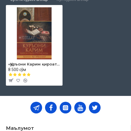
«Қуръони Карим қироатлари тўғрисида»
8 500 сўм
Маълумот