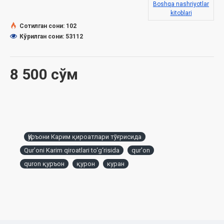
ноябрдаги 03-07/6920-сонли хулосаси асосида
Boshqa nashriyotlar
тайёрланди.
kitoblari
Сотилган сони: 102
Мундарижа
Кўрилган сони: 53112
Қуръони Карим тўғрисида
Тарихга бир назар
8 500 сўм
Қуръон ва қироатлар
Етти ва ўн қироат тушунчаси
Нима учун қироатлар ўнта?
Қуръони Карим қироатлари тўғрисида
Ҳозир ҳам бирор қироат яратиш мумкинми?
Qurʼoni Karim qiroatlari to‘g‘risida
qur'on
Қироат, ривоят, тариқа ва ҳарф
quron қуръон
қурон
куран
Набий алайҳиссалом мазкур қироатларнинг қайси бирида
ўқиганлар?
Қироатларнинг қай бири афзалроқ?
Қироат асослари