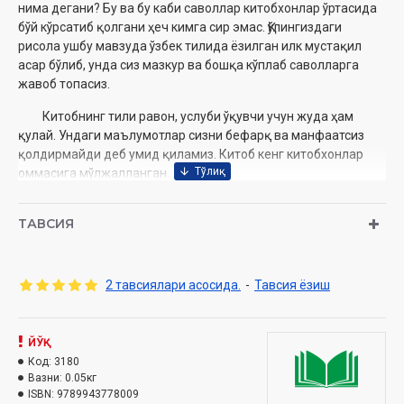
нима дегани? Бу ва бу каби саволлар китобхонлар ўртасида
бўй кўрсатиб қолгани ҳеч кимга сир эмас. Қўлингиздаги
рисола ушбу мавзуда ўзбек тилида ёзилган илк мустақил
асар бўлиб, унда сиз мазкур ва бошқа кўплаб саволларга
жавоб топасиз.
Китобнинг тили равон, услуби ўқувчи учун жуда ҳам
қулай. Ундаги маълумотлар сизни бефарқ ва манфаатсиз
қолдирмайди деб умид қиламиз. Китоб кенг китобхонлар
оммасига мўлжалланган.
Ҳасанхон Яҳё Абдулмажид
Муаллиф
:
ТАВСИЯ
Нашриёт
: «Zilol buloq» нашриёт
Сана
: 2021 йил
Ҳажми
: 44 бет
ISBN
: 978-9943-7780-0-9
2 тавсиялари асосида.
-
Тавсия ёзиш
Ўлчами
: 60×84 1/16
Муқоваси:
юмшоқ
ЙЎҚ
Код:
3180
Ўзбекистон Республикаси Вазирлар Маҳкамаси
Вазни:
0.05кг
ҳузуридаги Дин ишлари бўйича қўмитанинг 2021 йил 11
ISBN:
9789943778009