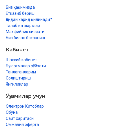
Биз ҳақимизда
Етказиб бериш
Қандай харид қилинади?
Талаб ва шартлар
Махфийлик сиёсати
Биз билан боғланиш
Кабинет
Шахсий кабинет
Буюртмалар рўйхати
Танлаганларим
Солиштириш
Янгиликлар
Ўқувчилар учун
Электрон Китоблар
Обуна
Сайт харитаси
Оммавий оферта