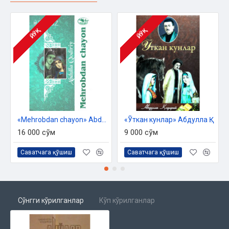
ЙЎҚ
ЙЎҚ
«Mehrobdan chayon» Abdulla Qodiriy
«Ўткан кунлар» Абдулла Қодирий (кирил)
16 000 сўм
9 000 сўм
Саватчага қўшиш
Саватчага қўшиш
Сўнгги кўрилганлар
Кўп кўрилганлар