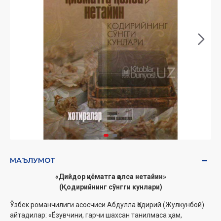
МАЪЛУМОТ
«Дийдор қиёматга қолса нетайин»
(Қодирийнинг сўнгги кунлари)
Ўзбек романчилиги асосчиси Абдулла Қодирий (Жулкунбой)
айтадилар: «Ёзувчини, гарчи шахсан танилмаса ҳам,