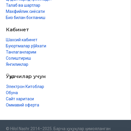
Талаб ва шартлар
Махфийлик сиёсати
Биз билан боғланиш
Кабинет
Шахсий кабинет
Буюртмалар рўйхати
Танлаганларим
Солиштириш
Янгиликлар
Ўқувчилар учун
Электрон Китоблар
Обуна
Сайт харитаси
Оммавий оферта
© Hilol Nashr 2014–2025. Барча ҳуқуқлар ҳимояланган