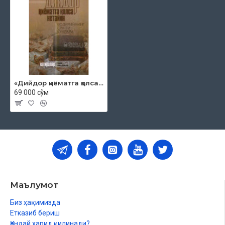
«Дийдор қиёматга қолса нетайин» (Қодирийнинг сўнгги кунлари)
69 000 сўм
Маълумот
Биз ҳақимизда
Етказиб бериш
Қандай харид қилинади?