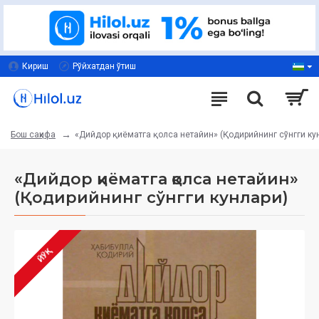
Кириш
Рўйхатдан ўтиш
«Дийдор қиёматга қолса нетайин» (Қодирийнинг сўнгги ку
Бош саҳифа
«Дийдор қиёматга қолса нетайин»
(Қодирийнинг сўнгги кунлари)
ЙЎҚ