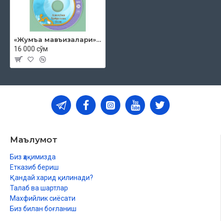
«Жумъа мавъизалари» 31-диск (CD МР3)
16 000 сўм
Маълумот
Биз ҳақимизда
Етказиб бериш
Қандай харид қилинади?
Талаб ва шартлар
Махфийлик сиёсати
Биз билан боғланиш