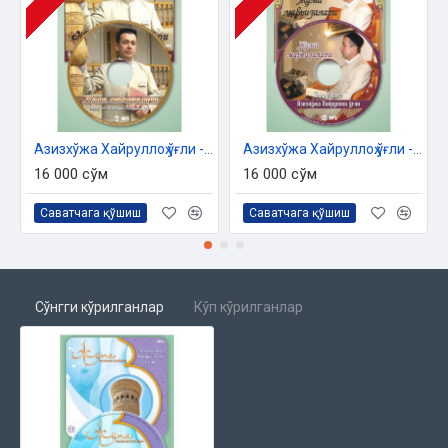
Азизхўжа Хайруллоҳ ўғли - «Жумъа мавъизалари» 10-диск (МР3)
Азизхўжа Хайруллоҳ ўғли - «Жумъа мавъизалари» 11-диск (МР3)
16 000 сўм
16 000 сўм
Саватчага қўшиш
Саватчага қўшиш
Сўнгги кўрилганлар
Кўп кўрилганлар