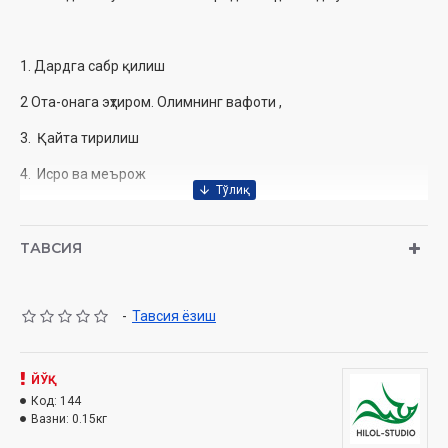
‎ ‎
1. Дардга сабр қилиш
2 Ота-онага эҳтиром. Олимнинг вафоти ,
3. Қайта тирилиш
4. Исро ва меърож
5. Имом Бухорийнинг ибратли хаёти
6. Ҳанафийлик-мўътадил мазҳаб
ТАВСИЯ
7. Эр-хотиннинг бурч ва масъулиятлари
-
Тавсия ёзиш
8. Тилни ғийбатдан, нафсни ҳаромдай асранг
9. Фитналардан огоҳ бўлайлик .
ЙЎҚ
10. Тинчлик ва хотиржамлик шукронаси
Код:
144
Вазни:
0.15кг