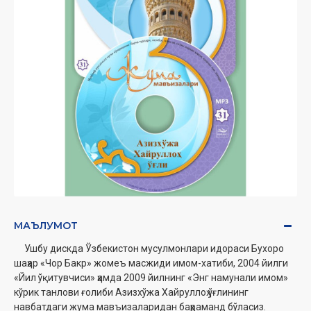
МАЪЛУМОТ
Ушбу дискда Ўзбекистон мусулмонлари идораси Бухоро
шаҳар «Чор Бакр» жомеъ
масжиди имом-хатиби, 2004 йилги
«Йил ўқитувчиси» ҳамда 2009 йилнинг «Энг намунали
имом»
кўрик танлови ғолиби Азизхўжа Хайруллоҳ ўғлининг
навбатдаги жума
мавъизаларидан баҳраманд бўласиз.