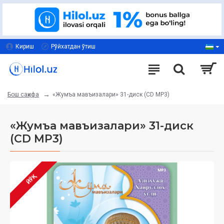
Кириш
Рўйхатдан ўтиш
«Жумъа мавъизалари» 31-диск (CD МР3)
Бош саҳифа
«Жумъа мавъизалари» 31-диск
(CD МР3)
ЙЎҚ