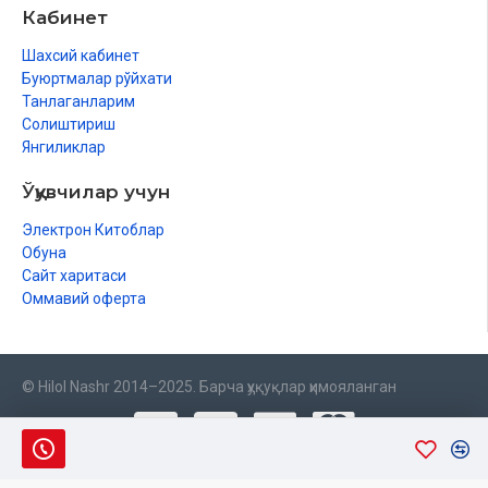
Кабинет
Шахсий кабинет
Буюртмалар рўйхати
Танлаганларим
Солиштириш
Янгиликлар
Ўқувчилар учун
Электрон Китоблар
Обуна
Сайт харитаси
Оммавий оферта
© Hilol Nashr 2014–2025. Барча ҳуқуқлар ҳимояланган