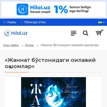
Кириш
Рўйхатдан ўтиш
Излаш
«Жаннат бўстонидаги оилавий оқшомлар»
Бош саҳифа
«Жаннат бўстонидаги оилавий
оқшомлар»