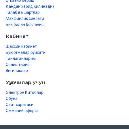
Етказиб бериш
Қандай харид қилинади?
Талаб ва шартлар
Махфийлик сиёсати
Биз билан боғланиш
Кабинет
Шахсий кабинет
Буюртмалар рўйхати
Танлаганларим
Солиштириш
Янгиликлар
Ўқувчилар учун
Электрон Китоблар
Обуна
Сайт харитаси
Оммавий оферта