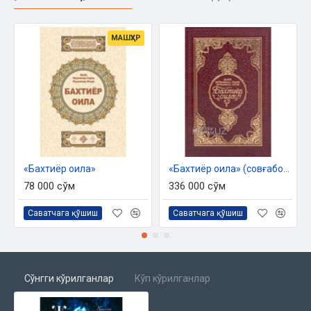
МАШҲУР
«Бахтиёр оила»
«Бахтиёр оила» (совғабоп, қутида)
78 000 сўм
336 000 сўм
Саватчага қўшиш
Саватчага қўшиш
Сўнгги кўрилганлар
Кўп кўрилганлар