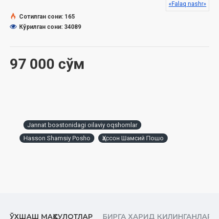
«Falaq nashr»
Дин ишлари бўйича қўмитанинг
2026 йил 6-
Сотилган сони: 165
мартдаги
0307/1934-сонли
хулосаси асосида нашрга
Кўрилган сони: 34089
тайёрланди
97 000 сўм
Jannat boэstonidagi oilaviy oqshomlar
Hasson Shamsiy Posho
Ҳассон Шамсий Пошо
ЎХШАШ МАҲСУЛОТЛАР
БИРГА ХАРИД ҚИЛИНГАНЛАР