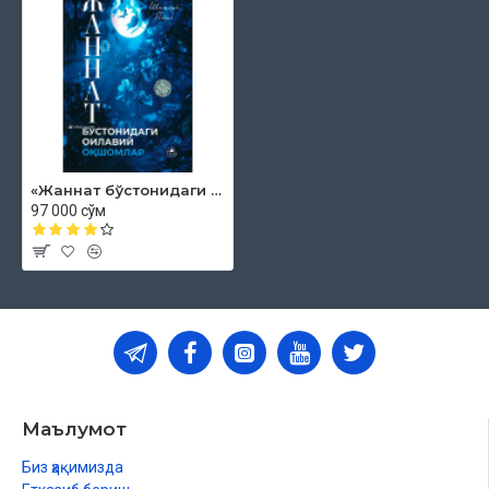
«Жаннат бўстонидаги оилавий оқшомлар»
97 000 сўм
Маълумот
Биз ҳақимизда