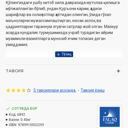
Қўлингиздаги ушбу китоб оила даврасида мутолаа қилишга
мўлжалланган бўлиб, ундан Қуръони карим, ҳадиси
шарифлар ва солиҳ зотлар ҳаётидан олинган, ўзида гўзал
маъноларни мужассамлаштирган, юксак ахлоқ ва
қадриятларни тараннум этувчи сатрлар жой олган. Мазкур
асарда кундалик турмушимизда учраб турадиган айрим
муаммоли вазиятларга муносиб ечим топасиз деган
умиддамиз.
Муаллиф:
Ҳассон Шамсий Пошо
Таржима ва изоҳлар муаллифи
Ғиёсиддин Ҳабибуллоҳ, Илҳом
ТАВСИЯ
Оҳунд, Абдулбосит Абдулвоҳид
Нашриёт:
«Falaq nashr»
Сана:
2026-йил
5 тавсиялари асосида.
-
Тавсия ёзиш
Ҳажми:
392 бет
ISBN:
978-9910-5022-9-3
Ўлчами:
60×90 1/16
Муқоваси:
СОТУВДА БОР
юмшоқ
Код:
6892
Вазни:
0.43кг
ISBN:
9789910502293
Ўзбекистон Республикаси Вазирлар Маҳкамаси ҳузуридаги