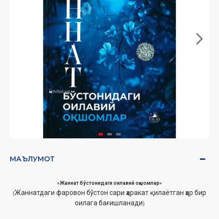
МАЪЛУМОТ
«Жаннат бўстонидаги оилавий оқшомлар»
Жаннатдаги фаровон бўстон сари ҳаракат қилаётган ҳар бир
(
оилага бағишланади
)