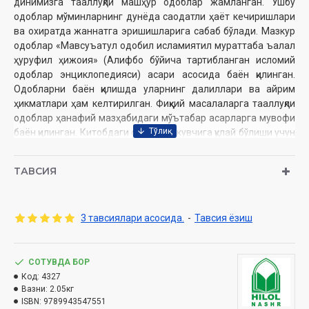
динимизга тааллуқли машҳур одоблар жамланган. Ушбу
одоблар мўминларнинг дунёда саодатли ҳаёт кечиришлари
ва охиратда жаннатга эришишларига сабаб бўлади. Мазкур
одоблар «Мавсуъатул одобил исламиятил мураттаба ъалал
ҳуруфил ҳижоия» (Алифбо бўйича тартибланган исломий
одоблар энциклопедияси) асари асосида баён қилинган.
Одобларни баён қилишда уларнинг далиллари ва айрим
ҳикматлари ҳам келтирилган. Фиқҳий масалаларга тааллуқли
одоблар ҳанафий мазҳабидаги мўътабар асарларга мувофиқ
баён қилинган. Китобдаги одоблар ўкувчига қулай бўлиши учун
кирилл алифбоси ҳарфлари тартибига кўра келтирилган.
ТАВСИЯ
Тайёрловчилар:
Қудратуллоҳ Сидиқметов, Жалолиддин
Холмўминов, Шокиржон Мадаминов, Абдулқодир Пардаев
Номи:
«Ислом одоблари энциклопедияси» 1–2-китоблар
3 тавсиялари асосида.
-
Тавсия ёзиш
Нашриёт:
«Hilol» нашриёт-матбааси
Ҳажми:
биринчи китоб 608 бет, иккинчи китоб 592 бет
Сана:
2023 йил
ISBN:
СОТУВДА БОР
978-9943-9427-8-3
Ўлчами:
Код:
4327
70×100 1/32
Вазни:
2.05кг
Муқоваси:
қаттиқ
ISBN:
9789943547551