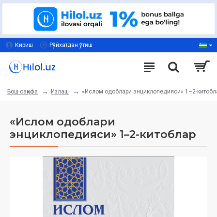
Кириш
Рўйхатдан ўтиш
Излаш
«Ислом одоблари энциклопедияси» 1–2-китобл
Бош саҳифа
«Ислом одоблари
энциклопедияси» 1–2-китоблар