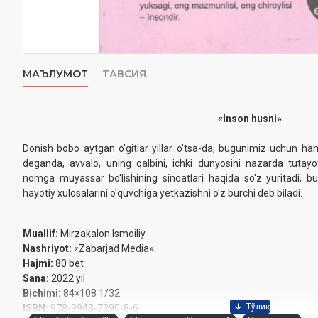
МАЪЛУМОТ
ТАВСИЯ
«Inson husni»
Donish bobo aytgan o'gitlar yillar o'tsa-da, bugunimiz uchun ha
deganda, avvalo, uning qalbini, ichki dunyosini nazarda tutay
nomga muyassar bo'lishining sinoatlari haqida so'z yuritadi, bu 
hayotiy xulosalarini o'quvchiga yetkazishni o'z burchi deb biladi.
Muallif:
Mirzakalon Ismoiliy
Nashriyot:
«Zabarjad Media»
Hajmi:
80 bet
Sana:
2022 yil
Bichimi:
84×108 1/32
ISBN:
978-9943-7390-8-6