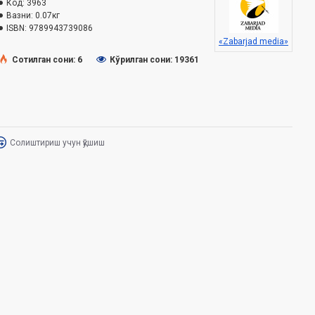
Код:
3963
Вазни:
0.07кг
ISBN:
9789943739086
«Zabarjad media»
Сотилган сони: 6
Кўрилган сони: 19361
Солиштириш учун қўшиш