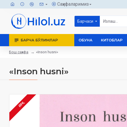
Саҳифаларимиз
Барчаси
БАРЧА БЎЛИМЛАР
ОБУНА
КИТОБЛАР
Бош саҳифа
«Inson husni»
«Inson husni»
ЙЎҚ