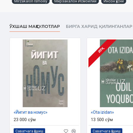
Mirzakalon Ismoiliy
Мирзакалон Исмоилий
Инсон ҳусни
Muqovasi:
yumshoq
ЎХШАШ МАҲСУЛОТЛАР
БИРГА ХАРИД ҚИЛИНГАНЛАР
ЙЎҚ
«Йигит ва номус»
«Ota izidan»
23 000 сўм
13 500 сўм
Саватчага қўшиш
Саватчага қўшиш