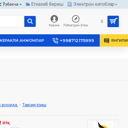
Етказиб бериш
Электрон китоблар
Ўзбекча
0
Кириш
Рўйхатдан ўтиш
+998712175999
КЕРАКЛИ АНЖОМЛАР
ЯНГИЛИ
 асосида.
-
Тавсия ёзиш
ЙЎҚ