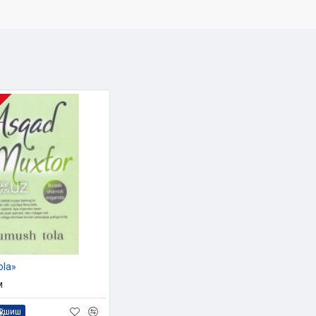
ola»
м
қўшиш