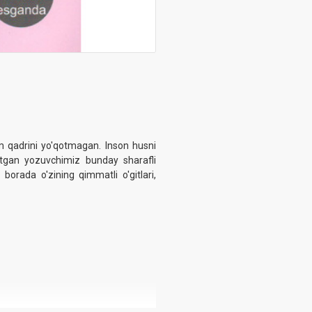
m qadrini yo'qotmagan. Inson husni
otgan yozuvchimiz bunday sharafli
borada o'zining qimmatli o'gitlari,