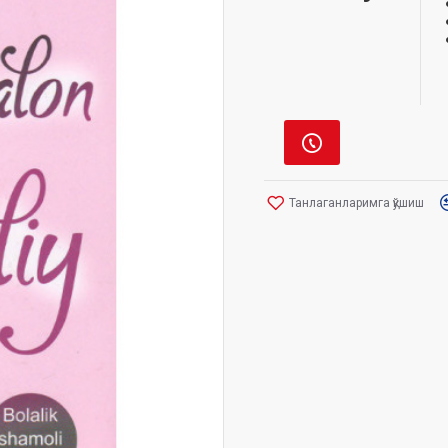
Танлаганларимга қўшиш