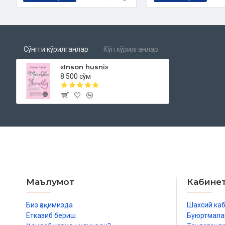
Сўнгги кўрилганлар
Кўп кўрилганлар
«Inson husni»
8 500 сўм
Маълумот
Кабине
Биз ҳақимизда
Шахсий ка
Етказиб бериш
Буюртмала