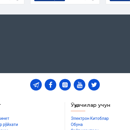
т
Ўқувчилар учун
бинет
Электрон Китоблар
р рўйхати
Обуна