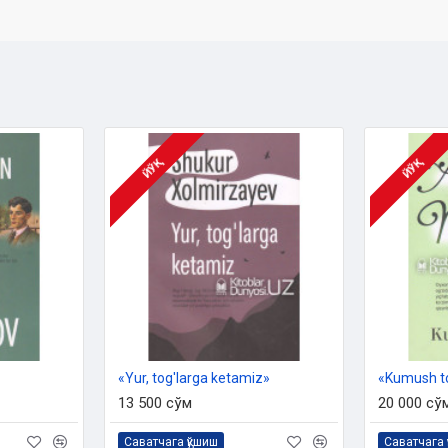
ЙЎҚ
ЙЎҚ
«Yur, tog'larga ketamiz»
«Kumush t
13 500 сўм
20 000 сў
Саватчага қўшиш
Саватчага 