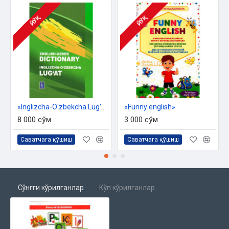
ЙЎҚ
ЙЎҚ
«Inglizcha-O'zbekcha Lug'at»
«Funny english»
8 000 сўм
3 000 сўм
Саватчага қўшиш
Саватчага қўшиш
Сўнгги кўрилганлар
Кўп кўрилганлар