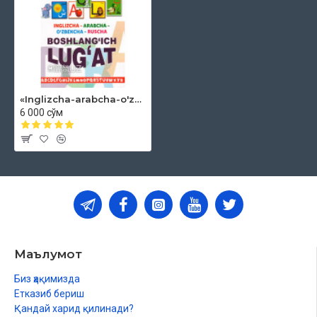
«Inglizcha-arabcha-o'zbekcha-ruscha boshlang'ich lug'at»
6 000 сўм
Маълумот
Биз ҳақимизда
Етказиб бериш
Қандай харид қилинади?