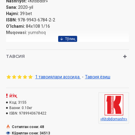
Nashriyot:
«Kitobdor»
Sana:
2020-yil
Hajmi:
39 bet
ISBN:
978-9943-6784-2-2
O‘lchami:
84x108 1/16
Muqovasi:
yumshoq
ТАВСИЯ
1 тавсиялари асосида.
-
Тавсия ёзиш
ЙЎҚ
Код:
3155
Вазни:
0.10кг
ISBN:
9789943678422
«Kitobdornashr»
Сотилган сони: 48
Кўрилган сони: 34513