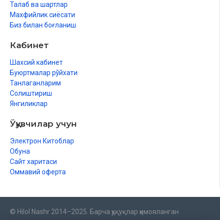
Талаб ва шартлар
Махфийлик сиёсати
Биз билан боғланиш
Кабинет
Шахсий кабинет
Буюртмалар рўйхати
Танлаганларим
Солиштириш
Янгиликлар
Ўқувчилар учун
Электрон Китоблар
Обуна
Сайт харитаси
Оммавий оферта
© Hilol Nashr 2014–2025. Барча ҳуқуқлар ҳимояланган