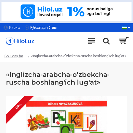
Кириш
Рўйхатдан ўтиш
«Inglizcha-arabcha-o'zbekcha-ruscha boshlang'ich lug'at»
Бош саҳифа
«Inglizcha-arabcha-o'zbekcha-
ruscha boshlang'ich lug'at»
ЙЎҚ