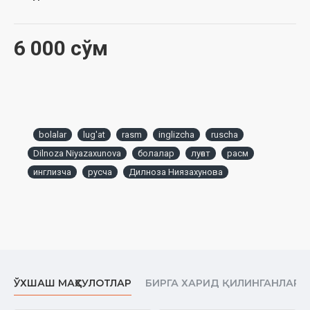
6 000 сўм
bolalar
lug'at
rasm
inglizcha
ruscha
Dilnoza Niyazaxunova
болалар
луғат
расм
инглизча
русча
Дилноза Ниязахунова
ЎХШАШ МАҲСУЛОТЛАР
БИРГА ХАРИД ҚИЛИНГАНЛАР