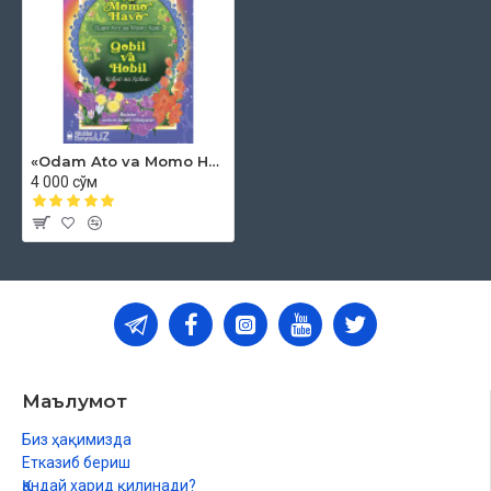
«Odam Ato va Momo Havo. Qobil va Hobil» (kiril va lotin alifbosida)
4 000 сўм
Маълумот
Биз ҳақимизда
Етказиб бериш
Қандай харид қилинади?