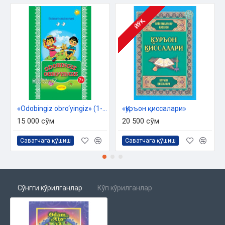
ЙЎҚ
«Odobingiz obro‘yingiz» (1-kitob)
«Қуръон қиссалари»
15 000 сўм
20 500 сўм
Саватчага қўшиш
Саватчага қўшиш
Сўнгги кўрилганлар
Кўп кўрилганлар