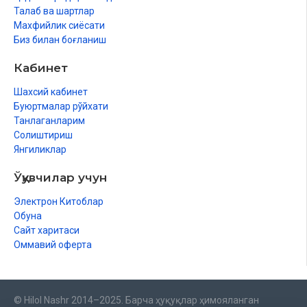
Талаб ва шартлар
Махфийлик сиёсати
Биз билан боғланиш
Кабинет
Шахсий кабинет
Буюртмалар рўйхати
Танлаганларим
Солиштириш
Янгиликлар
Ўқувчилар учун
Электрон Китоблар
Обуна
Сайт харитаси
Оммавий оферта
© Hilol Nashr 2014–2025. Барча ҳуқуқлар ҳимояланган