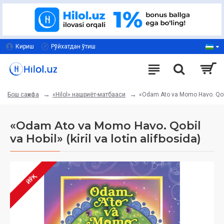
Кириш
Рўйхатдан ўтиш
«Hilol» нашриёт-матбааси
«Odam Ato va Momo Havo. Qobil v
Бош саҳифа
«Odam Ato va Momo Havo. Qobil
va Hobil» (kiril va lotin alifbosida)
ЙЎҚ