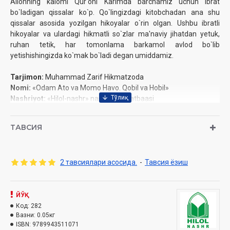
Allohning kalomi Qur'oni Karimda barchamiz uchun ibrat
bo`ladigan qissalar ko`p. Qo`lingizdagi kitobchadan ana shu
qissalar asosida yozilgan hikoyalar o`rin olgan. Ushbu ibratli
hikoyalar va ulardagi hikmatli so`zlar ma'naviy jihatdan yetuk,
ruhan tetik, har tomonlama barkamol avlod bo`lib
yetishishingizda ko`mak bo`ladi degan umiddamiz.
Tarjimon:
Muhammad Zarif Hikmatzoda
Nomi:
«Odam Ato va Momo Havo. Qobil va Hobil»
Nashriyot:
«Hilol-nashr» nashriyot-matbaasi
Sana:
2018 yil
Hajmi:
32 bet
ТАВСИЯ
O‘lchami:
84x108 1/32
ISBN:
978-9943-5110-7-1
Muqovasi:
Yumshoq
2 тавсиялари асосида.
-
Тавсия ёзиш
ЙЎҚ
Код:
282
Вазни:
0.05кг
ISBN:
9789943511071