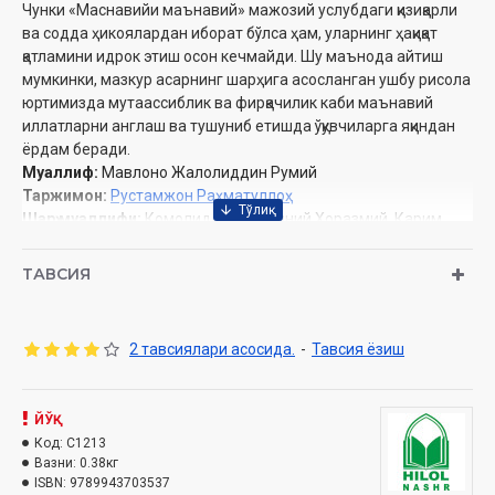
Чунки «Маснавийи маънавий» мажозий услубдаги қизиқарли
ва содда ҳикоялардан иборат бўлса ҳам, уларнинг ҳақиқат
қатламини идрок этиш осон кечмайди. Шу маънода айтиш
мумкинки, мазкур асарнинг шарҳига асосланган ушбу рисола
юртимизда мутаассиблик ва фирқачилик каби маънавий
иллатларни англаш ва тушуниб етишда ўқувчиларга яқиндан
ёрдам беради.
Муаллиф:
Мавлоно Жалолиддин Румий
Таржимон:
Рустамжон Раҳматуллоҳ
Шарҳ муаллифи:
Комолиддин Ҳусайний Хоразмий, Карим
Замоний
Нашриёт:
«Hilol-nashr» нашриёт-матбааси
ТАВСИЯ
Ҳажми:
384 бет
Сана:
2021 йил
ISBN:
978-9943-7035-3-7
2 тавсиялари асосида.
-
Тавсия ёзиш
Ўлчами:
60×90 1/16
Муқоваси:
қаттиқ
ЙЎҚ
Ўзбекистон Республикаси Вазирлар Маҳкамаси ҳузуридаги
Код:
C1213
Дин ишлари бўйича қўмитанинг 2020 йилдаги 2907-сонли
Вазни:
0.38кг
хулосаси асосида тайёрланди.
ISBN:
9789943703537