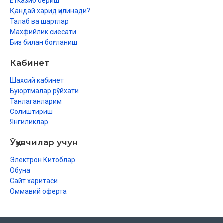
Етказиб бериш
Қандай харид қилинади?
Талаб ва шартлар
Махфийлик сиёсати
Биз билан боғланиш
Кабинет
Шахсий кабинет
Буюртмалар рўйхати
Танлаганларим
Солиштириш
Янгиликлар
Ўқувчилар учун
Электрон Китоблар
Обуна
Сайт харитаси
Оммавий оферта