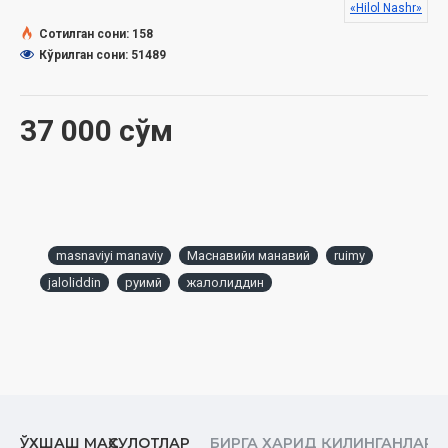
«Hilol Nashr»
Сотилган сони: 158
Кўрилган сони: 51489
37 000 сўм
masnaviyi manaviy
Маснавийи манавий
ruimy
jaloliddin
руимй
жалолиддин
ЎХШАШ МАҲСУЛОТЛАР
БИРГА ХАРИД ҚИЛИНГАНЛАР