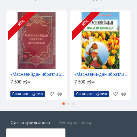
ЙЎҚ
ЙЎҚ
«Маснавийдан ибратли ҳикоялар»
«Маснавий»дан ибратли ҳикоялар
7 500 сўм
7 500 сўм
Саватчага қўшиш
Саватчага қўшиш
Сўнгги кўрилганлар
Кўп кўрилганлар