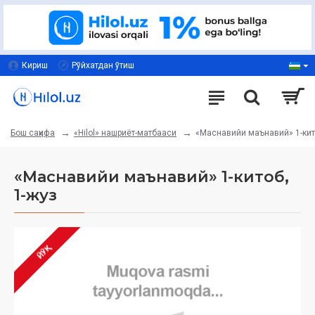
Кириш
Рўйхатдан ўтиш
«Hilol» нашриёт-матбааси
«Маснавийи маънавий» 1-кит
Бош саҳифа
«Маснавийи маънавий» 1-китоб,
1-жуз
ЙЎҚ