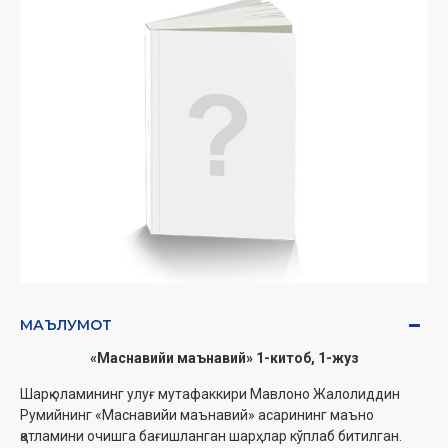
МАЪЛУМОТ
«Маснавийи маънавий» 1-китоб, 1-жуз
Шарқ оламининг улуғ мутафаккири Мавлоно Жалолиддин
Румийнинг «Маснавийи маънавий» асарининг маъно
қатламини очишга бағишланган шарҳлар кўплаб битилган.