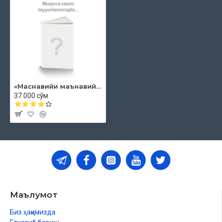
«Маснавийи маънавий» 1-китоб, 1-жуз
37 000 сўм
Маълумот
Биз ҳақимизда