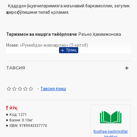
Қадрдон ўқувчиларимизга маънавий баркамоллик, эзгулик
ҳамроҳ бўлишини тилаб қоламиз.
Таржимон ва нашрга тайёрловчи
: Раъно Ҳакимжонова
Номи:
«Румийдан жавоҳирлар» (2-китоб)
Нашриёт:
«Yurist-media markazi» нашриёти
Сана:
2010
ТАВСИЯ
Ҳажми:
32 бет
-
Тавсия ёзиш
ISBN:
978-9943-337-77-0
Ўлчами:
60x84 1/16
ЙЎҚ
Муқоваси:
Юмшоқ
Код:
1271
Вазни:
0.10кг
ISBN:
9789943337770
Boshqa nashriyotlar
МУНДАРИЖА