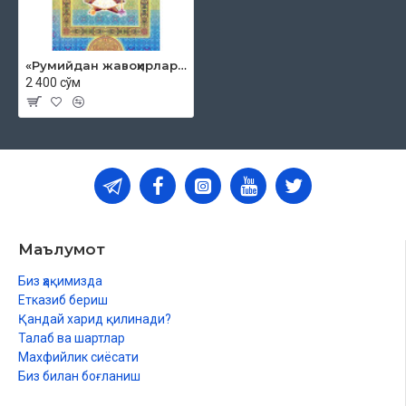
«Румийдан жавоҳирлар» (2-китоб)
2 400 сўм
Маълумот
Биз ҳақимизда
Етказиб бериш
Қандай харид қилинади?
Талаб ва шартлар
Махфийлик сиёсати
Биз билан боғланиш