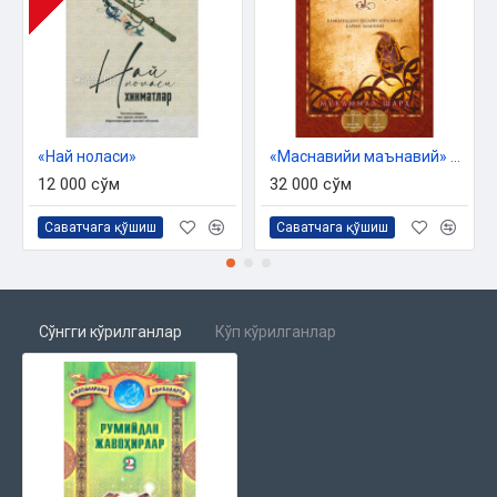
ҲИКМАТ ЖАВОҲИРЛАРИ
«Най ноласи»
«Маснавийи маънавий» 1-китоб, 3-жуз
12 000 сўм
32 000 сўм
Саватчага қўшиш
Саватчага қўшиш
Сўнгги кўрилганлар
Кўп кўрилганлар