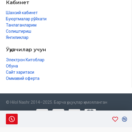
Кабинет
Шахсий кабинет
Буюртмалар рўйхати
Танлаганларим
Солиштириш
Янгиликлар
Ўқувчилар учун
Электрон Китоблар
Обуна
Сайт харитаси
Оммавий оферта
© Hilol Nashr 2014–2025. Барча ҳуқуқлар ҳимояланган