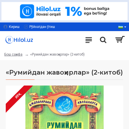
Кириш
Рўйхатдан ўтиш
«Румийдан жавоҳирлар» (2-китоб)
Бош саҳифа
«Румийдан жавоҳирлар» (2-китоб)
ЙЎҚ