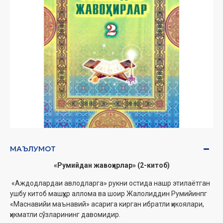
МАЪЛУМОТ
«Румийдан жавоҳирлар» (2-китоб)
«Аждодлардаи авлодларга» рукни остида нашр этилаётган
ушбу китоб машҳур аллома ва шоир Жалолиддин Румийинпг
«Маснавийи маънавий» асарига кирган ибратли ҳикоялари,
ҳикматли сўзларининг давомидир.