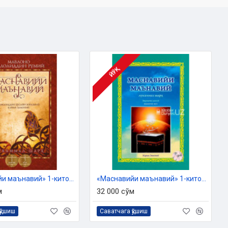
ЙЎҚ
«Маснавийи маънавий» 1-китоб, 3-жуз
«Маснавийи маънавий» 1-китоб, 2-жуз
м
32 000 сўм
қўшиш
Саватчага қўшиш