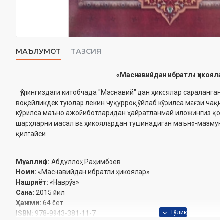
МАЪЛУМОТ
ТАВСИЯ
«Маснавийдан ибратли ҳикоял
Қўлингиздаги китобчада "Маснавий" дан ҳикоялар сараланга
воқейликдек туюлар лекин чуқурроқ ўйлаб кўрилса мағзи чақ
кўрилса маъно ажойиботларидан ҳайратланмай иложингиз қо
шарҳларни масал ва ҳикоялардан тушинадиган маъно-мазмун
қилгайси
Муаллиф:
Абдуллоҳ Раҳимбоев
Номи:
«Маснавийдан ибратли ҳикоялар»
Нашриёт:
«Наврўз»
Сана:
2015 йил
Ҳажми:
64 бет
ISBN:
978-9943-381-11-7