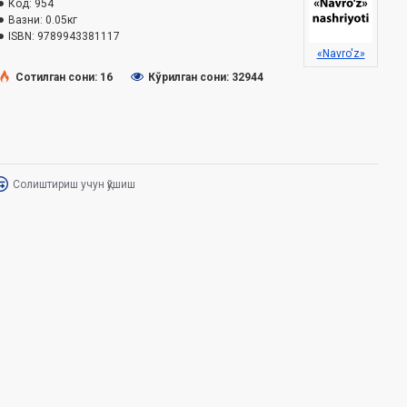
Код:
954
Вазни:
0.05кг
ISBN:
9789943381117
«Navro'z»
Сотилган сони: 16
Кўрилган сони: 32944
Солиштириш учун қўшиш