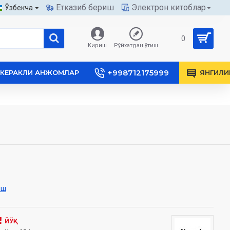
Етказиб бериш
Электрон китоблар
Ўзбекча
0
Кириш
Рўйхатдан ўтиш
+998712175999
КЕРАКЛИ АНЖОМЛАР
ЯНГИЛИ
иш
ЙЎҚ