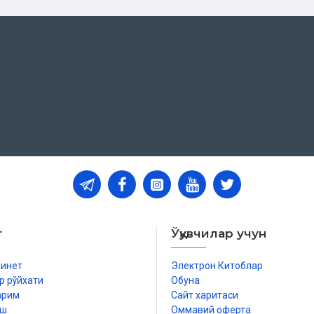
т
Ўқувчилар учун
бинет
Электрон Китоблар
р рўйхати
Обуна
арим
Сайт харитаси
иш
Оммавий оферта