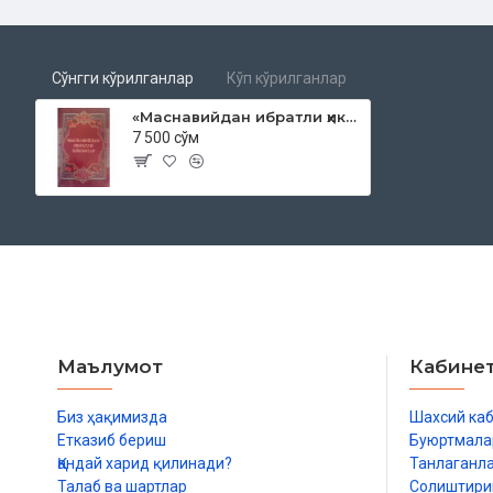
Сўнгги кўрилганлар
Кўп кўрилганлар
«Маснавийдан ибратли ҳикоялар»
7 500 сўм
Маълумот
Кабине
Биз ҳақимизда
Шахсий ка
Етказиб бериш
Буюртмала
Қандай харид қилинади?
Танлаганл
Талаб ва шартлар
Солиштир