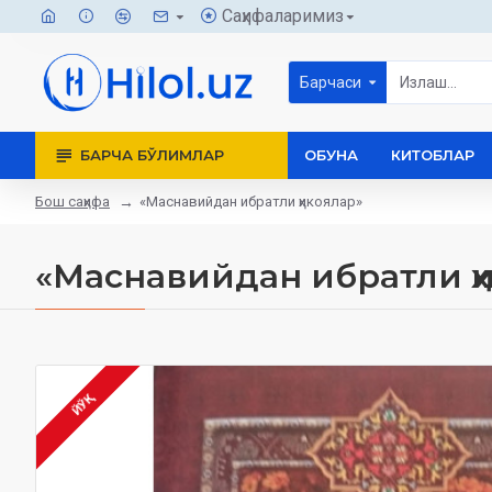
Саҳифаларимиз
Барчаси
БАРЧА БЎЛИМЛАР
ОБУНА
КИТОБЛАР
Бош саҳифа
«Маснавийдан ибратли ҳикоялар»
«Маснавийдан ибратли ҳ
ЙЎҚ