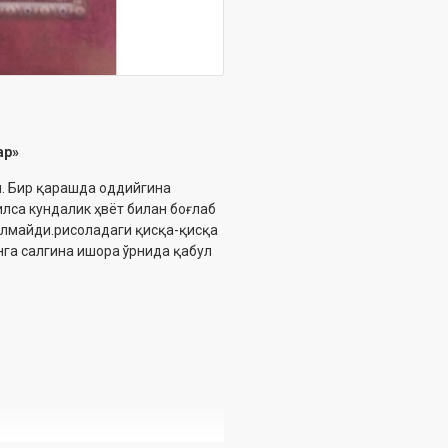
ар»
н. Бир қарашда оддийгина
илса кундалик ҳвёт билан боғлаб
лмайди.рисоладаги қисқа-қисқа
га салгина ишора ўрнида қабул