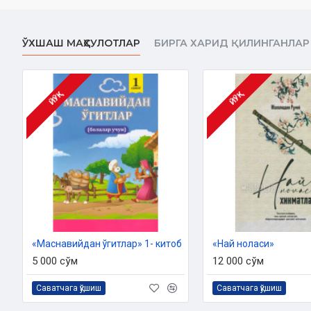
Муқоваси:
юмшоқ
ЎХШАШ МАҲСУЛОТЛАР
БИРГА ХАРИД ҚИЛИНГАНЛАР
ЙЎҚ
ЙЎҚ
«Маснавийдан ўгитлар» 1- китоб
«Най ноласи»
5 000 сўм
12 000 сўм
Саватчага қўшиш
Саватчага қўшиш