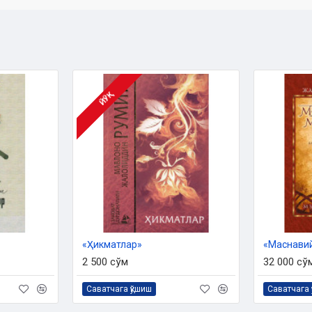
ЙЎҚ
«Ҳикматлар»
2 500 сўм
32 000 сў
Саватчага қўшиш
Саватчага 