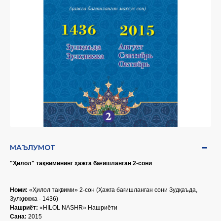
МАЪЛУМОТ
"Ҳилол" тақвимининг ҳажга бағишланган 2-сони
Номи:
«Ҳилол тақвими» 2-сон (Ҳажга бағишланган сони Зудқаъда,
Зулҳижжа - 1436)
Нашриёт:
«HILOL NASHR» Нашриёти
Сана:
2015