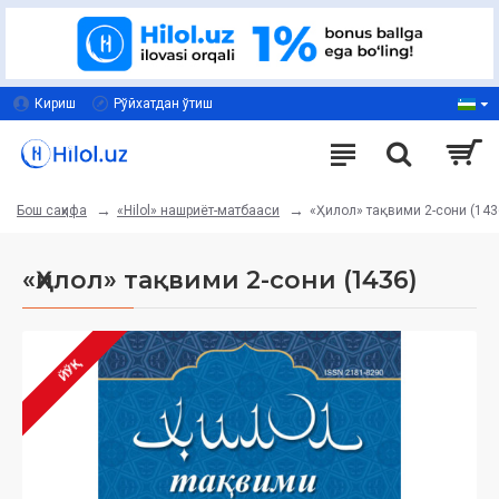
Кириш
Рўйхатдан ўтиш
«Hilol» нашриёт-матбааси
«Ҳилол» тақвими 2-сони (143
Бош саҳифа
«Ҳилол» тақвими 2-сони (1436)
ЙЎҚ