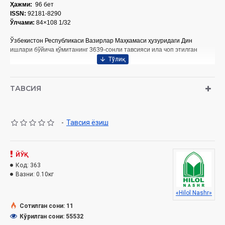
Ҳажми:
96 бет
ISSN:
92181-8290
Ўлчами:
84×108 1/32
Ўзбекистон Республикаси Вазирлар Маҳкамаси ҳузуридаги Дин
ишлари бўйича қўмитанинг 3639-сонли тавсияси ила чоп этилган
ТАВСИЯ
-
Тавсия ёзиш
ЙЎҚ
Код:
363
Вазни:
0.10кг
«Hilol Nashr»
Сотилган сони: 11
Кўрилган сони: 55532