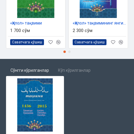
«Ҳилол» тақвими
«Ҳилол» тақвимининг янги 1437 ҳижрий йил 2 (4)-сони
1 700 сўм
2 300 сўм
Саватчага қўшиш
Саватчага қўшиш
Сўнгги кўрилганлар
Кўп кўрилганлар