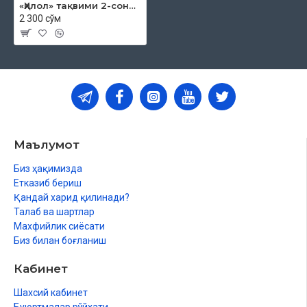
«Ҳилол» тақвими 2-сони (1436)
2 300 сўм
Маълумот
Биз ҳақимизда
Етказиб бериш
Қандай харид қилинади?
Талаб ва шартлар
Махфийлик сиёсати
Биз билан боғланиш
Кабинет
Шахсий кабинет