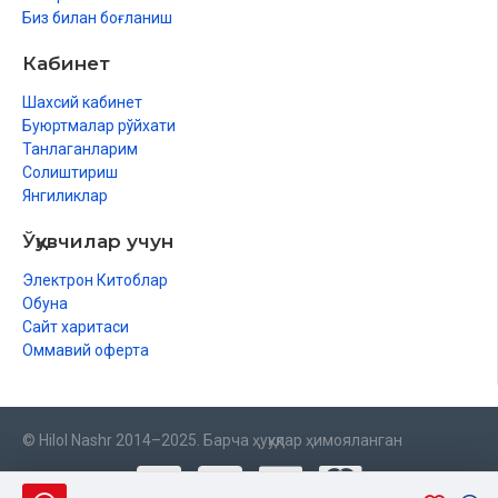
Биз билан боғланиш
Хотима
Кабинет
Шахсий кабинет
Буюртмалар рўйхати
Танлаганларим
Солиштириш
Янгиликлар
Ўқувчилар учун
Электрон Китоблар
Обуна
Сайт харитаси
Оммавий оферта
© Hilol Nashr 2014–2025. Барча ҳуқуқлар ҳимояланган