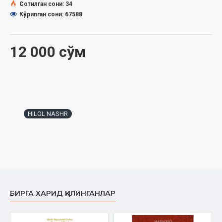
Сотилган сони: 34
соллаллоҳу алайҳи васаллам: «Нафсим қўлида бўлган Зотга
Кўрилган сони: 67588
қасамки, албатта амри маъруф ва наҳйи мункар қилинглар.
Акс ҳолда Аллоҳ таоло сизларга шундай уқубат жўнатадики,
дуо қилсангиз, дуоларингиз қабул бўлмай қолади», деганлар.
12 000 сўм
Шуларни инобатга олган ҳолда имом-хатибларимизга ёрдам
сифатида ушбу мўъжаз қўлланмани тузиб, унда амри маъруф
ва наҳйи мункарнинг аҳамияти, маъноси ва эътибор
бериладиган хусусиятлари тўғрисида имкон қадар маълумот
беришга ҳаракат қилдик. Зеро, инсонларни яхшиликка
бошлаш, ёмонликдан қайтариш негизида ҳалоллик,
HILOL NASHR
одамийлик, инсонпарварлик, меҳр-мурувват, бирдамлик,
қолаверса, бандалик бурчи каби эзгу фазилатлар ётади.
Ушбу қўлланмада амри маъруф ва наҳйи мункарнинг татбиқий
жиҳатлари, бошқа ибодатлар орасида тутган ўрни, шартлари,
бу ибодатнинг қачон ва кимларга вожиб бўлиши, унинг
жамиятга таъсири, тадрижий босқичлари, амри маъруф
жараёнида нотиққа зарур бўлган омиллар, мавзу танлай
БИРГА ХАРИД ҚИЛИНГАНЛАР
билиш, жума тезисларидан фойдаланиш, унга тартиб бериш,
хутба жараёнида овозга, имо-ишораларга аҳамият бериш,
уларнинг турлари ва фойдалари борасида оят, ҳадис ва