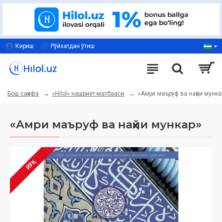
Кириш
Рўйхатдан ўтиш
«Hilol» нашриёт-матбааси
«Амри маъруф ва наҳйи мунка
Бош саҳифа
«Амри маъруф ва наҳйи мункар»
ЙЎҚ