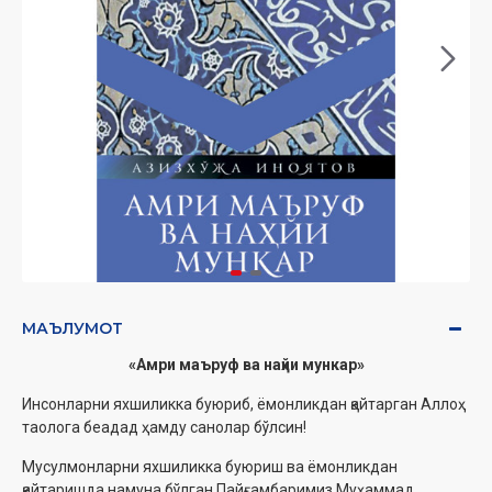
МАЪЛУМОТ
«Амри маъруф ва наҳйи мункар»
Инсонларни яхшиликка буюриб, ёмонликдан қайтарган Аллоҳ
таолога беадад ҳамду санолар бўлсин!
Мусулмонларни яхшиликка буюриш ва ёмонликдан
қайтаришда намуна бўлган Пайғамбаримиз Муҳаммад