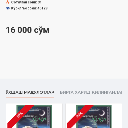
1. Фуссилат сураси
Сотилган сони: 31
2. Шууро сураси
Кўрилган сони: 45128
3. Зухруф сураси
4. Духон сураси
5. Жосия сураси
16 000 сўм
ЎХШАШ МАҲСУЛОТЛАР
БИРГА ХАРИД ҚИЛИНГАНЛАР
ЙЎҚ
ЙЎҚ