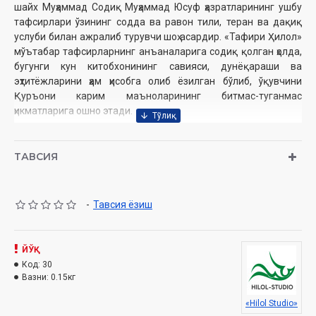
шайх Муҳаммад Содиқ Муҳаммад Юсуф ҳазратларининг ушбу
тафсирлари ўзининг содда ва равон тили, теран ва дақиқ
услуби билан ажралиб турувчи шоҳ асардир. «Тафири Ҳилол»
мўътабар тафсирларнинг анъаналарига содиқ қолган ҳолда,
бугунги кун китобхонининг савияси, дунёқараши ва
эҳтитёжларини ҳам ҳисобга олиб ёзилган бўлиб, ўқувчини
Қуръони карим маъноларининг битмас-туганмас
ҳикматларига ошно этади.
Муаллиф:
Шайх Муҳаммад Содиқ Муҳаммад Юсуф
ТАВСИЯ
Номи:
«Тафсири Ҳилол» 25-пора (CD МР3)
Нашриёт:
«SEMURG’ MEDIA» МЧЖ
Сана:
2008
-
Тавсия ёзиш
Ҳажми:
698 дақиқа
Ўзбекистон Республикаси Вазирлар Маҳкамаси ҳузуридаги
Дин ишлари қўмитанинг тавсияси ила нашр этилган
ЙЎҚ
Код:
30
Ушбу аудио дискда қуйидаги сураларнинг тафсири билан
Вазни:
0.15кг
танишасиз:
«Hilol Studio»