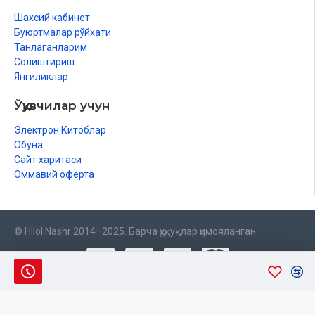
Шахсий кабинет
Буюртмалар рўйхати
Танлаганларим
Солиштириш
Янгиликлар
Ўқувчилар учун
Электрон Китоблар
Обуна
Сайт харитаси
Оммавий оферта
© Hilol Nashr 2014–2025. Барча ҳуқуқлар ҳимояланган