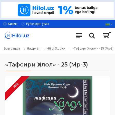
Кириш
Рўйхатдан ўтиш
Нашриёт
«Hilol Studio»
«Тафсири Ҳилол» - 25 (Мp-3)
Бош саҳифа
«Тафсири Ҳилол» - 25 (Мp-3)
ЙЎҚ