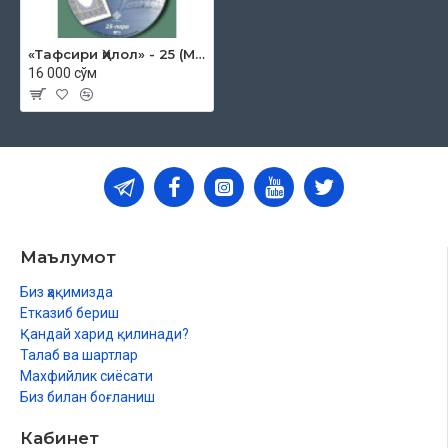
«Тафсири Ҳилол» - 25 (Мp-3)
16 000 сўм
Маълумот
Биз ҳақимизда
Етказиб бериш
Қандай харид қилинади?
Талаб ва шартлар
Махфийлик сиёсати
Биз билан боғланиш
Кабинет