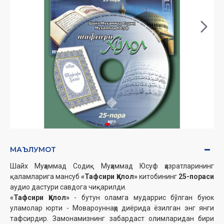
МАЪЛУМОТ
Шайх Муҳаммад Содиқ Муҳаммад Юсуф ҳазратларининг
қаламларига мансуб
«Тафсири Ҳилол»
китобининг
25-пораси
аудио дастури савдога чиқарилди.
«Тафсири Ҳилол»
- бутун оламга мударрис бўлган буюк
уламолар юрти - Мовароуннаҳр диёрида ёзилган энг янги
тафсирдир. Замонамизнинг забардаст олимларидан бири