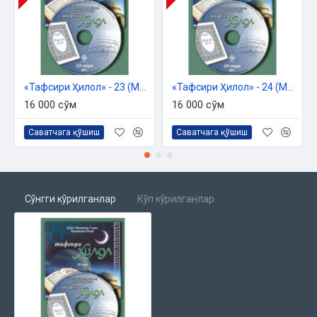
«Тафсири Ҳилол» - 23 (Мp-3)
«Тафсири Ҳилол» - 24 (Мp-3)
16 000 сўм
16 000 сўм
Саватчага қўшиш
Саватчага қўшиш
Сўнгги кўрилганлар
Кўп кўрилганлар