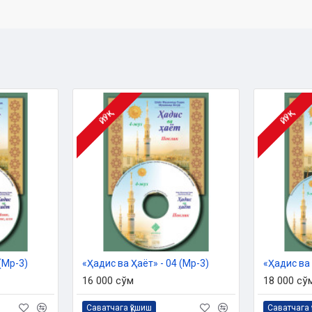
 ишлари бўйича қўмитанинг
ЙЎҚ
ЙЎҚ
(Мp-3)
«Ҳадис ва Ҳаёт» - 04 (Мp-3)
«Ҳадис ва 
 ўтади
16 000 сўм
18 000 сў
ир
Саватчага қўшиш
Саватчага 