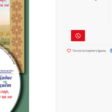
Танлаганларимга қўшиш