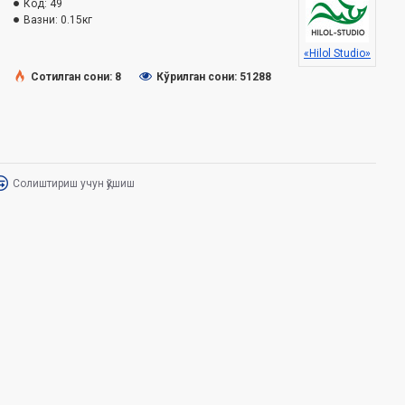
Код:
49
Вазни:
0.15кг
«Hilol Studio»
Сотилган сони: 8
Кўрилган сони: 51288
Солиштириш учун қўшиш