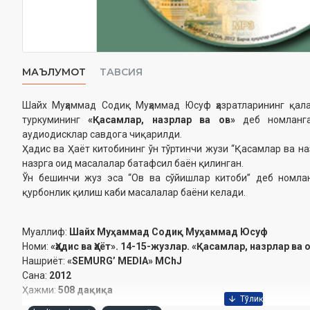
МАЪЛУМОТ
ТАВСИЯ
Шайх Муҳаммад Содиқ Муҳаммад Юсуф ҳазратларининг қа
туркумининг
«Қасамлар, назрлар ва ов»
деб номлан
аудиодисклар савдога чиқарилди.
Ҳадис ва Ҳаёт китобининг ўн тўртинчи жузи “Қасамлар ва на
назрга оид масалалар батафсил баён қилинган.
Ўн бешинчи жуз эса “Ов ва сўйишлар китоби” деб номлан
қурбонлик қилиш каби масалалар баёни келади.
Муаллиф:
Шайх Муҳаммад Содиқ Муҳаммад Юсуф
Номи:
«Ҳадис ва Ҳаёт». 14-15-жузлар. «Қасамлар, назрлар ва 
Нашриёт:
«SEMURG’ MEDIA» MChJ
Сана:
2012
Ҳажми:
508 дақиқа