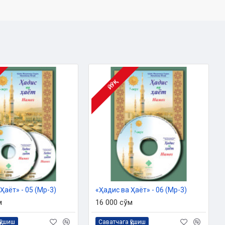
ЙЎҚ
Ҳаёт» - 05 (Мp-3)
«Ҳадис ва Ҳаёт» - 06 (Мp-3)
м
16 000 сўм
қўшиш
Саватчага қўшиш