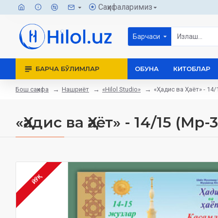
Саҳифаларимиз
Барчаси
БАРЧА БЎЛИМЛАР
ОБУНА
КИТОБЛАР
Бош саҳифа
Нашриёт
«Hilol Studio»
«Ҳадис ва Ҳаёт» - 14/
«Ҳадис ва Ҳаёт» - 14/15 (Мp-3
ЙЎҚ