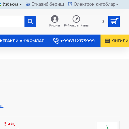
Етказиб бериш
Электрон китоблар
Ўзбекча
0
Кириш
Рўйхатдан ўтиш
+998712175999
КЕРАКЛИ АНЖОМЛАР
ЯНГИЛИ
иш
ЙЎҚ