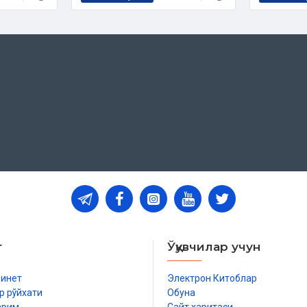
вонлар
т
Ўқувчилар учун
ида
бинет
Электрон Китоблар
р рўйхати
Обуна