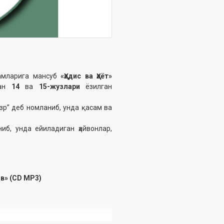
ламларига мансуб
«Ҳадис ва Ҳаёт»
ган
14
ва
15-жузлари
ёзилган
зр” деб номланиб, унда қасам ва
иб, унда ейиладиган ҳайвонлар,
ов» (CD МР3)