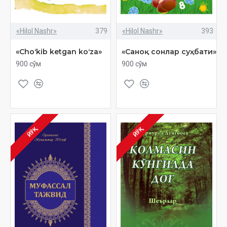
«Hilol Nashr»
379
«Hilol Nashr»
393
«Choʻkib ketgan koʻza»
«Саноқ сонлар суҳбати»
900 сўм
900 сўм
ЙЎҚ
ЙЎҚ