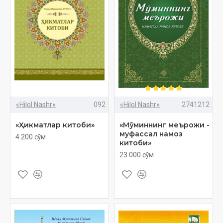
«Hilol Nashr»
092
«Hilol Nashr»
2741212
«Ҳикматлар китоби»
«Мўминнинг меърожи -
муфассал намоз
4 200 сўм
китоби»
23 000 сўм