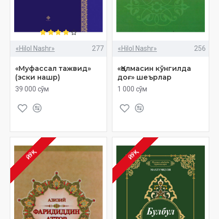
«Hilol Nashr»
277
«Hilol Nashr»
256
«Муфассал тажвид»
«Қолмасин кўнгилда
(эски нашр)
доғ» шеърлар
39 000 сўм
1 000 сўм
ЙЎҚ
ЙЎҚ