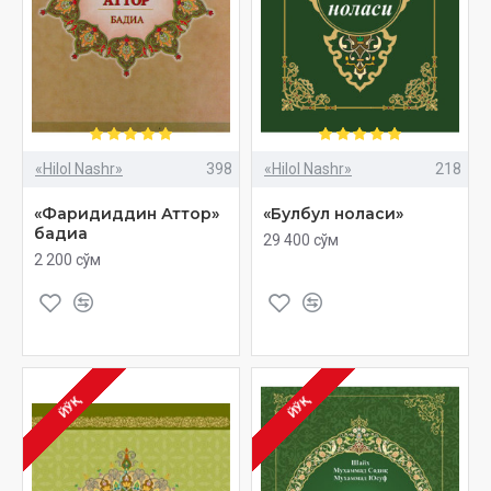
«Hilol Nashr»
398
«Hilol Nashr»
218
«Фаридиддин Аттор»
«Булбул ноласи»
бадиа
29 400 сўм
2 200 сўм
ЙЎҚ
ЙЎҚ