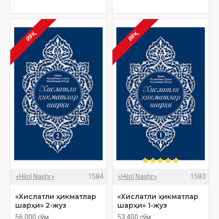
ЙЎҚ
ЙЎҚ
«Hilol Nashr»
1584
«Hilol Nashr»
1583
«Хислатли ҳикматлар
«Хислатли ҳикматлар
шарҳи» 2-жуз
шарҳи» 1-жуз
56 000 сўм
53 400 сўм