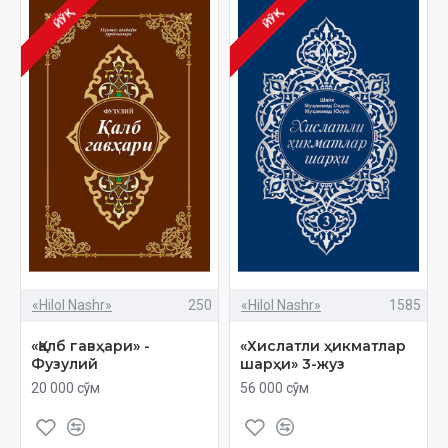
ЙЎҚ
ЙЎҚ
«Hilol Nashr»
250
«Hilol Nashr»
1585
«Қалб гавҳари» -
«Хислатли ҳикматлар
Фузулий
шарҳи» 3-жуз
20 000 сўм
56 000 сўм