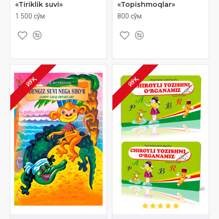
«Tiriklik suvi»
«Topishmoqlar»
1 500 сўм
800 сўм
ЙЎҚ
ЙЎҚ