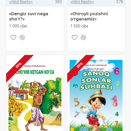
«Hilol Nashr»
380
«Hilol Nashr»
378
«Dengiz suvi nega
«Chiroyli yozishni
sho'r?»
oʻrganamiz»
1 000 сўм
1 500 сўм
ЙЎҚ
ЙЎҚ