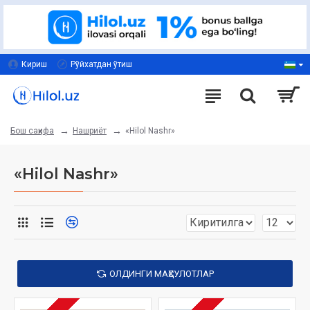
Кириш
Рўйхатдан ўтиш
Нашриёт
«Hilol Nashr»
Бош саҳифа
«Hilol Nashr»
ОЛДИНГИ МАҲСУЛОТЛАР