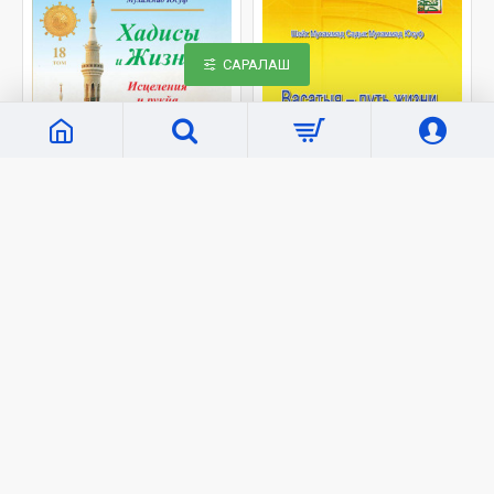
САРАЛАШ
«Hilol Nashr»
C403
«Hilol Nashr»
C222
«Хадисы и Жизнь» 18-
«Васатыя – путь жизни»
джуз. Исцеления и рукя
40 000 сўм
34 000 сўм