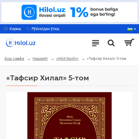
Кириш
Рўйхатдан ўтиш
Нашриёт
«Hilol Nashr»
«Тафсир Хилал» 5-том
Бош саҳифа
«Тафсир Хилал» 5-том