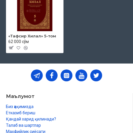
«Тафсир Хилал» 5-том
62 000 сўм
Маълумот
Биз ҳақимизда
Етказиб бериш
Қандай харид қилинади?
Талаб ва шартлар
Махфийлик сиёсати