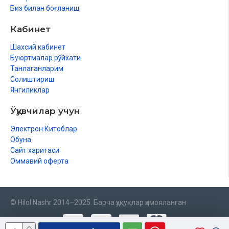
Биз билан боғланиш
Кабинет
Шахсий кабинет
Буюртмалар рўйхати
Танлаганларим
Солиштириш
Янгиликлар
Ўқувчилар учун
Электрон Китоблар
Обуна
Сайт харитаси
Оммавий оферта
© Hilol Nashr 2014–2025. Барча ҳуқуқлар ҳимояланган