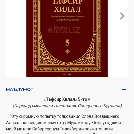
МАЪЛУМОТ
«Тафсир Хилал» 5-том
(Перевод смыслов и толкование Священного Куръана)
"Эту скромную попытку толкования Слова Всевышнего
Аллаха посвящаю моему отцу Мухаммаду Юсуфухаджи и
моей матери Собиреханум Тилакберди рахматуллахи