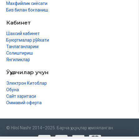
Махфийлик сиёсати
Биз билан боғланиш
Кабинет
Шахсий кабинет
Буюртмалар рўйхати
Танлаганларим
Солиштириш
Янгиликлар
Ўқувчилар учун
Электрон Китоблар
Обуна
Сайт харитаси
Оммавий оферта
© Hilol Nashr 2014–2025. Барча ҳуқуқлар ҳимояланган