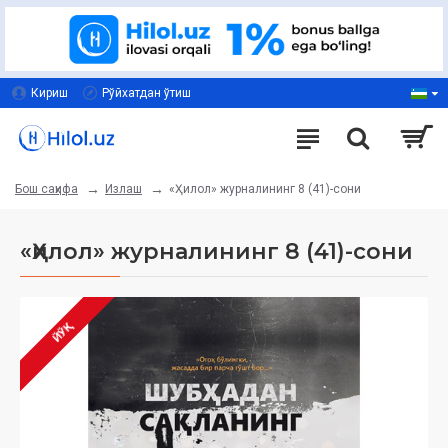
Кириш
Рўйхатдан ўтиш
Излаш
«Ҳилол» журналининг 8 (41)-сони
Бош саҳифа
«Ҳилол» журналининг 8 (41)-сони
ЙЎҚ