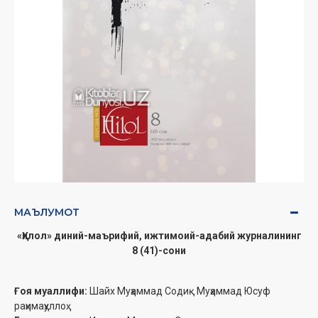
МАЪЛУМОТ
«Ҳилол» диний-маърифий, ижтимоий-адабий журналининг
8 (41)-сони
Ғоя муаллифи:
Шайх Муҳаммад Содиқ Муҳаммад Юсуф
раҳимаҳуллоҳ