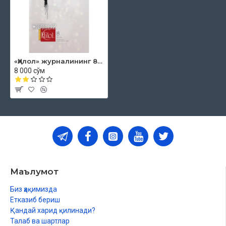
ХАЙРИЯ
Расулуллоҳга қўшни бўлиш умиди
ДУНЁ БЎЙЛАБ
Қозоғистондаги масжидлар
«Ҳилол» журналининг 8 (41)-сони
8 000 сўм
Маълумот
Биз ҳақимизда
Етказиб бериш
Қандай харид қилинади?
Талаб ва шартлар