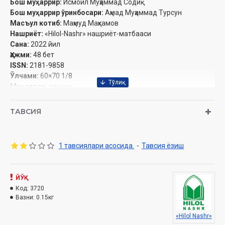
Бош муҳаррир:
Исмоил Муҳаммад Содиқ
Бош муҳаррир ўринбосари:
Аҳмад Муҳаммад Турсун
Масъул котиб:
Маҳмуд Маҳкамов
Нашриёт:
«Hilol-Nashr» нашриёт-матбааси‎
Сана:
2022 йил
Ҳажми:
48 бет‎
ISSN:
2181-9858
Ўлчами:
60×70 1/8
Муқоваси:
юмшоқ
Обуна бўлиш
ТАВСИЯ
1 тавсиялари асосида.
-
Тавсия ёзиш
Мундарижа
МУҲАРРИР МИНБАРИ
ЙЎҚ
Қурбақа «фалсафаси»
Код:
3720
ТАФСИР
Вазни:
0.15кг
Аллоҳ уларнинг сирларини билур
«Hilol Nashr»