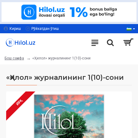
Кириш
Рўйхатдан ўтиш
«Ҳилол» журналининг 1(10)-сони
Бош саҳифа
«Ҳилол» журналининг 1(10)-сони
ЙЎҚ