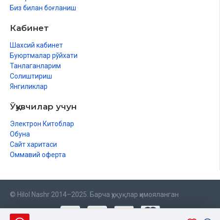
Биз билан боғланиш
Кабинет
Шахсий кабинет
Буюртмалар рўйхати
Танлаганларим
Солиштириш
Янгиликлар
Ўқувчилар учун
Электрон Китоблар
Обуна
Сайт харитаси
Оммавий оферта
© Hilol Nashr 2014–2025. Барча ҳуқуқлар ҳимояланган