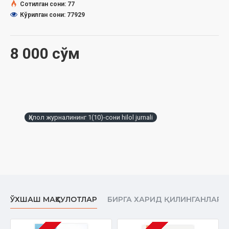
Сотилган сони: 77
Кўрилган сони: 77929
«ҲИЛОЛ» МЕҲМОНИ
АҚИЙДА
8 000 сўм
РИВОЯТ
ДОЛЗАРБ МАВЗУ
ТАРИХ
САҲОБАЛАР ҲАЁТИДАН
Ҳилол журналининг 1(10)-сони hilol jurnali
ТАЗКИЯ
АСР АЛЛОМАЛАРИ
МАСНАВИЙХОНЛИК
САОДАТ ОСТОНАСИ
ЎХШАШ МАҲСУЛОТЛАР
БИРГА ХАРИД ҚИЛИНГАНЛАР
ИЛЛАТ
ОИЛА