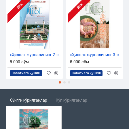
ҚУРЪОН МЎЖИЗАЛАРИ
ЙЎҚ
ЙЎҚ
ХАБАРЛАР
САЛОМАТЛИК
МАШҲУР МАСЖИДЛАР
«Ҳилол» журналининг 2-сони
«Ҳилол» журналининг 3-сони
8 000 сўм
8 000 сўм
Саватчага қўшиш
Саватчага қўшиш
Сўнгги кўрилганлар
Кўп кўрилганлар