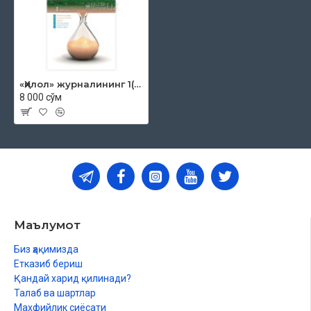
«Ҳилол» журналининг 1(10)-сони
8 000 сўм
Маълумот
Биз ҳақимизда
Етказиб бериш
Қандай харид қилинади?
Талаб ва шартлар
Махфийлик сиёсати