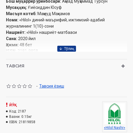
Бош муҳаррир ўринбосари:
Аҳмад Муҳаммад Турсун
Мусаҳҳиҳ:
Ғиёсиддин Юсуф
Масъул котиб:
Маҳмуд Маҳкамов
‎Номи:
«Hilol» диний-маърифий, ижтимоий-адабий
журналининг 1(10)-сони
Нашриёт:
«Hilol» нашриёт-матбааси‎
Сана:
2020 йил
Ҳажми:
48 бет‎
ISSN:
2181-9858‎
Ўлчами:
60×70 1/8
Муқоваси:
юмшоқ
ТАВСИЯ
Ўзбекистон Республикаси Вазирлар Маҳкамаси ҳузуридаги
Дин ишлари бўйича қўмитанинг 384-сонли тавсиясига
-
Тавсия ёзиш
асосан нашр қилинди. Ўзбекистон Республикаси Ахборот ва
оммавий коммуникациялар агентлигида рўйхатга олинган.
Гувоҳнома рақами: 0980
ЙЎҚ
Мундарижа:
Код:
2187
Вазни:
0.15кг
ТАФСИР
ISBN:
21819858
«Hilol Nashr»
ФИҚҲ