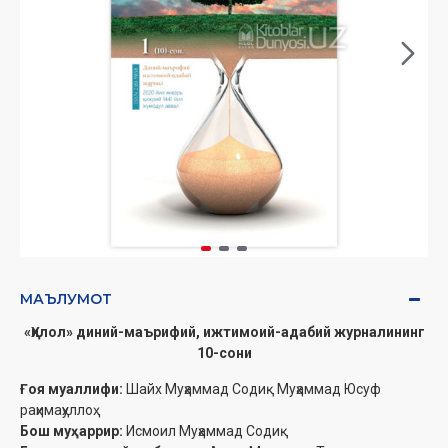
МАЪЛУМОТ
«Ҳилол» диний-маърифий, ижтимоий-адабий журналининг
10-сони
Ғоя муаллифи:
Шайх Муҳаммад Содиқ Муҳаммад Юсуф
раҳимаҳуллоҳ
Бош муҳаррир:
Исмоил Муҳаммад Содиқ