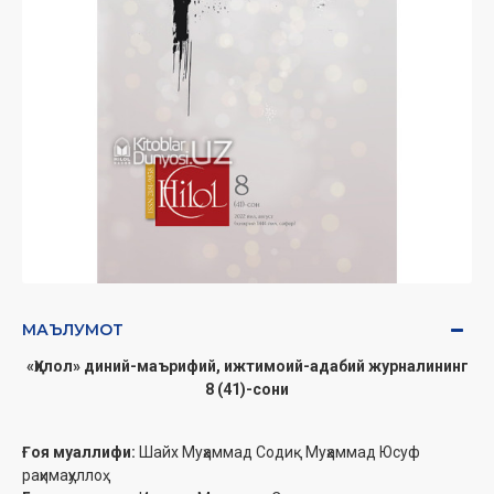
МАЪЛУМОТ
«Ҳилол» диний-маърифий, ижтимоий-адабий журналининг
8 (41)-сони
Ғоя муаллифи:
Шайх Муҳаммад Содиқ Муҳаммад Юсуф
раҳимаҳуллоҳ