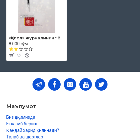
ХАЙРИЯ
Расулуллоҳга қўшни бўлиш умиди
ДУНЁ БЎЙЛАБ
Қозоғистондаги масжидлар
«Ҳилол» журналининг 8 (41)-сони
8 000 сўм
Маълумот
Биз ҳақимизда
Етказиб бериш
Қандай харид қилинади?
Талаб ва шартлар