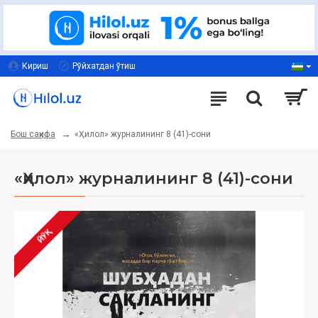
Кириш
Рўйхатдан ўтиш
«Ҳилол» журналининг 8 (41)-сони
Бош саҳифа
«Ҳилол» журналининг 8 (41)-сони
ЙЎҚ