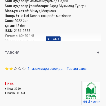
Бош муҳаррир:
Исмоил Муҳаммад Содиқ
Бош муҳаррир ўринбосари:
Аҳмад Муҳаммад Турсун
Масъул котиб:
Маҳмуд Маҳкамов
Нашриёт:
«Hilol-Nashr» нашриёт-матбааси‎
Сана:
2022 йил
Ҳажми:
48 бет‎
ISSN:
2181-9858
Ўлчами:
60×70 1/8
Муқоваси:
юмшоқ
Обуна бўлиш
ТАВСИЯ
1 тавсиялари асосида.
-
Тавсия ёзиш
Мундарижа
МУҲАРРИР МИНБАРИ
ЙЎҚ
Қурбақа «фалсафаси»
Код:
3720
ТАФСИР
Вазни:
0.15кг
Аллоҳ уларнинг сирларини билур
«Hilol Nashr»