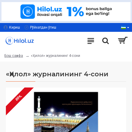
Кириш
Рўйхатдан ўтиш
«Ҳилол» журналининг 4-сони
Бош саҳифа
«Ҳилол» журналининг 4-сони
ЙЎҚ