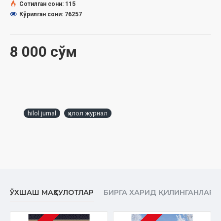
маънавий ҳаётини янгидан сарҳисоб қилиш, анбиёлар рисолати билан
Сотилган сони: 115
мунаввар бўлган бу қайноқ ўлкада яшаш, Ислом тарихини янгитдан
Кўрилган сони: 76257
ўрганиш, ўзликни англаш имконини беради. Ҳаж ибодати мўмин-
мусулмонлар учун камолот чўққисидир. Шундай бўлгач, сиз ҳаждаги
ҳар бир кун, ҳар бир соатнинг қадрига етинг! Кўп вақтингизни
8 000 сўм
ибодатларга, бу табаррук юртда содир бўлган ишлар ҳақида фикр
қилишга, улардан ибратланишга, гуноҳлардан покланиш учун кўпроқ
Аллоҳнинг зикрини қилишга бағишланг! Хаёлингиз яқинлар ва
фарзандларга қандай совға харид қилиш, динимизда мутлақо
бўлмаган «ҳожи оши»ни қаерда ва қандай ўтказиш, сизни кутиб
олишга кимлар чиқиши каби бефойда фикрлар билан банд бўлмасин.
hilol jurnal
ҳилол журнал
Бунинг ўрнига ҳажингизни Аллоҳ қабул қилдими, унинг мукофотига
сазовор бўла олдингизми, ҳажнинг барча арконларига риоят этиб, уни
тўкис қилдингизми – ана шу мулоҳазалар устида кўпроқ
қилинг! Шунда ҳажингиз мабрур, унинг му- кофоти
тафаккур
жаннат бўлади.
ЎХШАШ МАҲСУЛОТЛАР
БИРГА ХАРИД ҚИЛИНГАНЛАР
Исмоил МУҲАММАД СОДИҚ,
«HILOL-NASHR» нашриёт-матбаа
мажмуаси раҳбари,
журнал бош муҳаррири