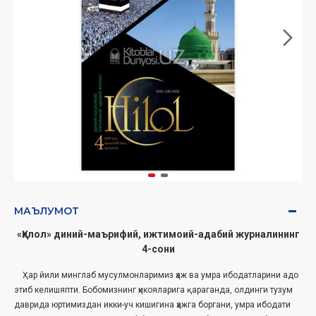
МАЪЛУМОТ
«Ҳилол» диний-маърифий, ижтимоий-адабий журналининг
4-сони
Ҳар йили минглаб мусулмонларимиз ҳаж ва умра ибодатларини адо
этиб келишяпти. Бобомизнинг ҳикояларига қараганда, олдинги тузум
даврида юртимиздан икки-уч кишигина ҳажга боргани, умра ибодати