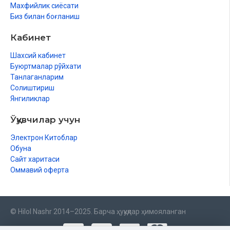
Махфийлик сиёсати
МАШҲУР МАСЖИДЛАР
Биз билан боғланиш
Масжидун-Набавий
Кабинет
Шахсий кабинет
Буюртмалар рўйхати
Танлаганларим
Солиштириш
Янгиликлар
Ўқувчилар учун
Электрон Китоблар
Обуна
Сайт харитаси
Оммавий оферта
© Hilol Nashr 2014–2025. Барча ҳуқуқлар ҳимояланган