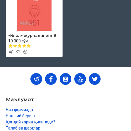
Жаннат учун йўлланма
JANNAT RAYHONLARI
Vaboning hikoyasi
АҚЛ ЧАРХИ
«Ҳилол» журналининг 8 (65)-сони
«Жумбоқ» бошқотирмаси
10 000 сўм
УЛУҒЛАР ШУНДАЙ ЯШАГАН
Тўёнага қурилган масжид
Маълумот
Биз ҳақимизда
Етказиб бериш
Қандай харид қилинади?
Талаб ва шартлар