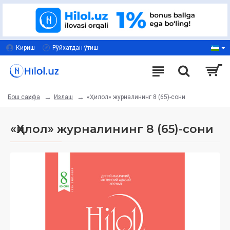
Кириш
Рўйхатдан ўтиш
Излаш
«Ҳилол» журналининг 8 (65)-сони
Бош саҳифа
«Ҳилол» журналининг 8 (65)-сони