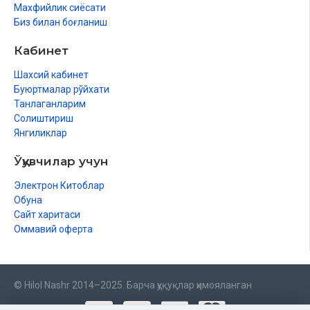
Махфийлик сиёсати
Биз билан боғланиш
Кабинет
Шахсий кабинет
Буюртмалар рўйхати
Танлаганларим
Солиштириш
Янгиликлар
Ўқувчилар учун
Электрон Китоблар
Обуна
Сайт харитаси
Оммавий оферта
© Hilol Nashr 2014–2025. Барча ҳуқуқлар ҳимояланган