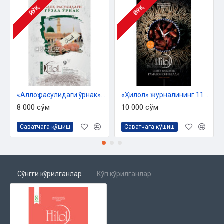
Қалб
ЙЎҚ
ЙЎҚ
МАСНАВИЙ БОҒЧАСИДАН
Мавлоно Румий маърифати
ТАРИХ
Хайбар ғазоти
МУЛОҲАЗА
«Аллоҳ расулидаги ўрнак» журнали («Ҳилол», 9(42)-сони)
«Ҳилол» журналининг 11 (56)-сони
Мажнунлар
8 000 сўм
10 000 сўм
ИСЛОМ ТАМАДДУНИ ВАКИЛЛАРИ
Саватчага қўшиш
Саватчага қўшиш
Да Винчига дарс берган ҳаким
МУШТАРИЙ ИЛҲОМИ
Шукрона
Сўнгги кўрилганлар
Кўп кўрилганлар
САОДАТ ОСТОНАСИ
Болалар нафақаси
ТАВСИЯ