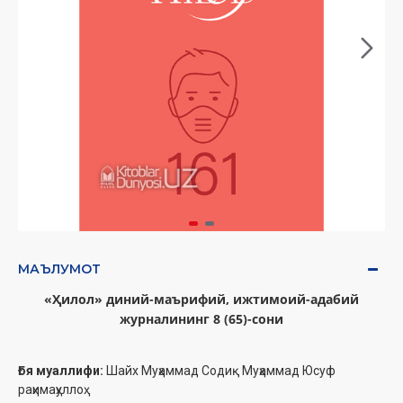
МАЪЛУМОТ
«Ҳилол» диний-маърифий, ижтимоий-адабий
журналининг 8 (65)-сони
Ғоя муаллифи:
Шайх Муҳаммад Содиқ Муҳаммад Юсуф
раҳимаҳуллоҳ