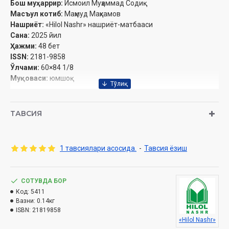
Бош муҳаррир:
Исмоил Муҳаммад Содиқ
Масъул котиб:
Маҳмуд Маҳкамов
Нашриёт:
«Hilol Nashr» нашриёт-матбааси‎
Сана:
2025 йил
Ҳажми:
48 бет‎
ISSN:
2181-9858
Ўлчами:
60×84 1/8
Муқоваси:
юмшоқ
Ўзбекистон Республикаси Вазирлар Маҳкамаси
ҳузуридаги Дин ишлари бўйича қўмитанинг 2024 йил 27
ТАВСИЯ
декабрдаги 03-07/7544-хулосаси асосида чоп этилди
Эслатиб ўтамиз, журналга обуна хизмати бор:
1 тавсиялари асосида.
-
Тавсия ёзиш
Обуна бўлиш
СОТУВДА БОР
Код:
5411
Ушбу сонда
Вазни:
0.14кг
ISBN:
21819858
«Hilol Nashr»