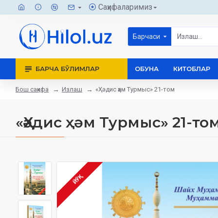
Саҳифаларимиз
Барчаси
БАРЧА БЎЛИМЛАР
ОБУНА
КИТОБЛАР
Бош саҳифа
Излаш
«Ҳәдис ҳәм Турмыс» 21-том
«Ҳәдис ҳәм Турмыс» 21-то
ЙЎҚ