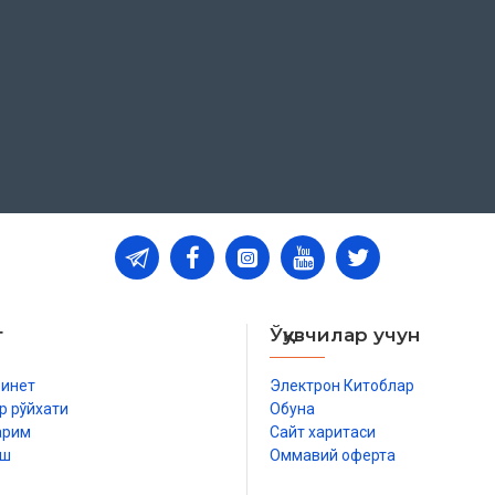
т
Ўқувчилар учун
бинет
Электрон Китоблар
р рўйхати
Обуна
арим
Сайт харитаси
иш
Оммавий оферта
р