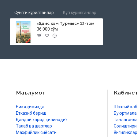
Сўнгги кўрилганлар
Кўп кўрилганлар
«Ҳәдис ҳәм Турмыс» 21-том
36 000 сўм
Маълумот
Кабине
Биз ҳақимизда
Шахсий ка
Етказиб бериш
Буюртмала
Қандай харид қилинади?
Танлаганл
Талаб ва шартлар
Солиштир
Махфийлик сиёсати
Янгиликла