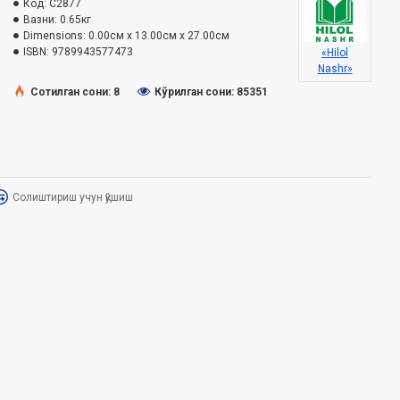
Код:
C2877
Вазни:
0.65кг
Dimensions:
0.00см x 13.00см x 27.00см
ISBN:
9789943577473
«Hilol
Nashr»
Сотилган сони: 8
Кўрилган сони: 85351
Солиштириш учун қўшиш