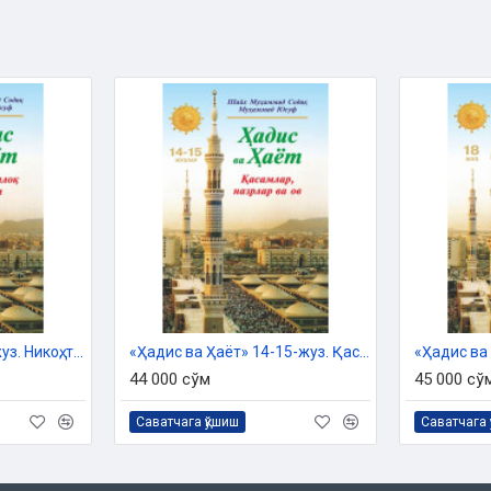
«Ҳадис ва Ҳаёт» 13-жуз. Никоҳ, талоқ ва идда китоби
«Ҳадис ва Ҳаёт» 14-15-жуз. Қасамлар, назрлар ва ов
44 000 сўм
45 000 сў
Саватчага қўшиш
Саватчага 