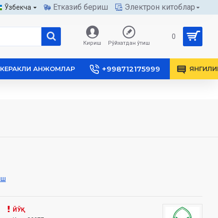
Етказиб бериш
Электрон китоблар
Ўзбекча
0
Кириш
Рўйхатдан ўтиш
+998712175999
КЕРАКЛИ АНЖОМЛАР
ЯНГИЛИ
иш
ЙЎҚ