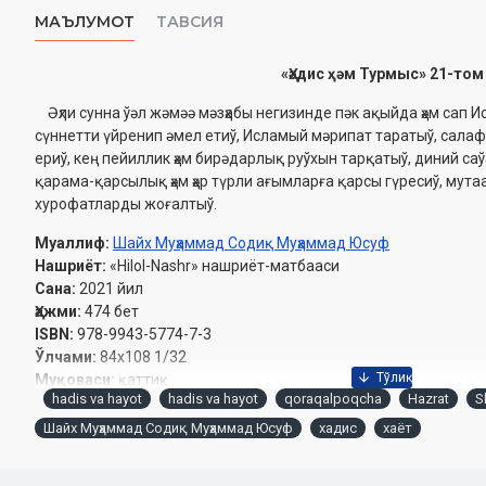
МАЪЛУМОТ
ТАВСИЯ
«Ҳәдис ҳәм Турмыс» 21-том
Əҳли сунна ўәл жəмəə мәзҳабы негизинде пәк ақыйда ҳәм сап И
сүннетти үйренип әмел етиў, Исламый мәрипат таратыў, салаф
ериў, кең пейиллик ҳәм бирәдарлық руўхын тарқатыў, диний с
қарама-қарсылық ҳәм ҳәр түрли ағымларға қарсы гүресиў, мута
хурофатларды жоғалтыў.
Муаллиф:
Шайх Муҳаммад Содиқ Муҳаммад Юсуф
Нашриёт:
«Hilol-Nashr» нашриёт-матбааси
Сана:
2021 йил
Ҳажми:
474 бет
ISBN:
978-9943-5774-7-3
Ўлчами:
84х108 1/32
Муқоваси:
қаттиқ
hadis va hayot
hadis va hayot
qoraqalpoqcha
Hazrat
S
Шайх Муҳаммад Содиқ Муҳаммад Юсуф
хадис
хаёт
Ўзбекистон Республикаси Вазирлар Маҳкамаси ҳузуридаги Дин
йилдаги 01-07/789-рақамли тавсияси ила чоп этилган