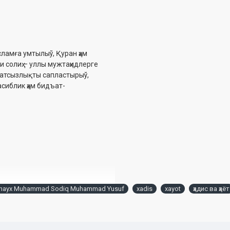
сламға умтылыў, Қуран ҳәм
и солиҳ – уллы мужтаҳидлерге
аўатсызлықты сапластырыў,
асиблик ҳәм бидъат-
hayx Muhammad Sodiq Muhammad Yusuf
xadis
xayot
ҳадис ва ҳаёт
 ишлари бўйича қўмитанинг 2020