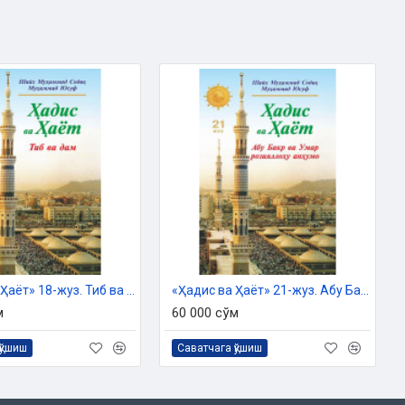
«Ҳадис ва Ҳаёт» 18-жуз. Тиб ва дам китоби
«Ҳадис ва Ҳаёт» 21-жуз. Абу Бакр ва Умар розияллоҳу анҳумо
м
60 000 сўм
қўшиш
Саватчага қўшиш