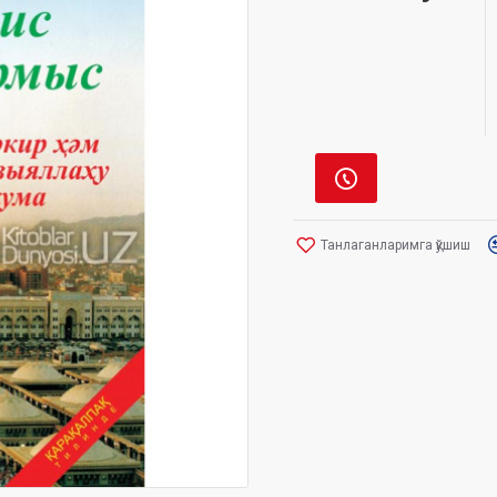
Танлаганларимга қўшиш