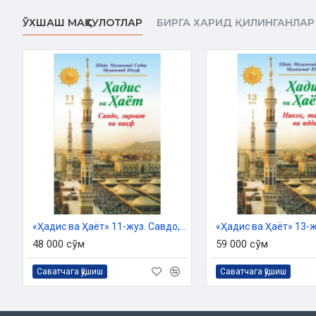
ЎХШАШ МАҲСУЛОТЛАР
БИРГА ХАРИД ҚИЛИНГАНЛАР
«Ҳадис ва Ҳаёт» 11-жуз. Савдо, зироат ва вақф китоби
48 000 сўм
59 000 сўм
Саватчага қўшиш
Саватчага қўшиш