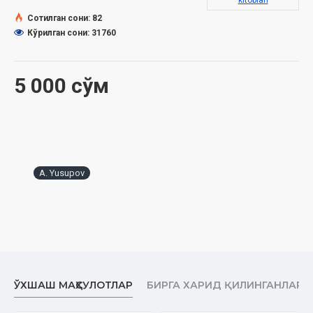
kitoblari
Сотилган сони: 82
Кўрилган сони: 31760
5 000 сўм
A. Yusupov
ЎХШАШ МАҲСУЛОТЛАР
БИРГА ХАРИД ҚИЛИНГАНЛАР