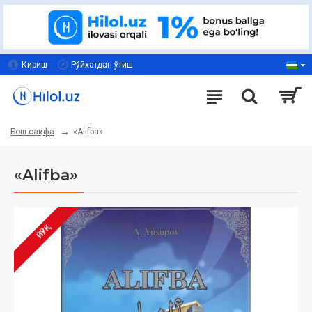
Кириш
Рўйхатдан ўтиш
«Alifba»
Бош саҳифа
«Alifba»
ЙЎҚ