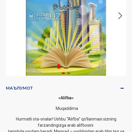
МАЪЛУМОТ
«Alifba»
Muqaddima
Hurmatli ota-onalar! Ushbu “Alifba” qo'llanmasi sizning
farzandingizga arab alifbosini
tanishda yordam beradi. Maqsad – yoshligidan arab tilini tez va