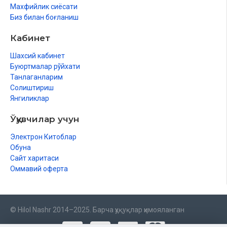
Махфийлик сиёсати
Биз билан боғланиш
Кабинет
Шахсий кабинет
Буюртмалар рўйхати
Танлаганларим
Солиштириш
Янгиликлар
Ўқувчилар учун
Электрон Китоблар
Обуна
Сайт харитаси
Оммавий оферта
© Hilol Nashr 2014–2025. Барча ҳуқуқлар ҳимояланган