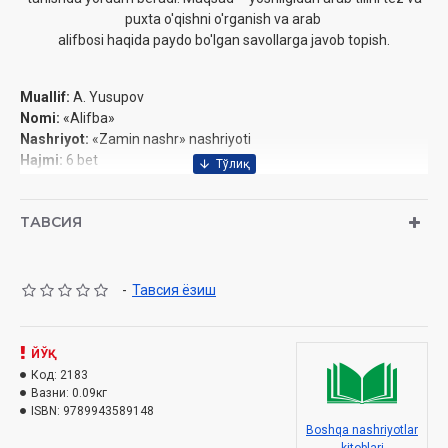
puxta o'qishni o'rganish va arab
alifbosi haqida paydo bo'lgan savollarga javob topish.
Muallif:
A. Yusupov
Nomi:
«Alifba»
Nashriyot:
«Zamin nashr» nashriyoti
Hajmi:
6 bet
ISBN:
978-9943-5891-4-8
Muqovasi:
Yumshoq
ТАВСИЯ
-
Тавсия ёзиш
ЙЎҚ
Код:
2183
Вазни:
0.09кг
ISBN:
9789943589148
Boshqa nashriyotlar