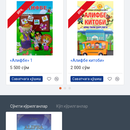
ЙЎҚ
ЙЎҚ
«Алифбе» 1
«Алифбе китоби»
5 500 сўм
2 000 сўм
Саватчага қўшиш
Саватчага қўшиш
Сўнгги кўрилганлар
Кўп кўрилганлар