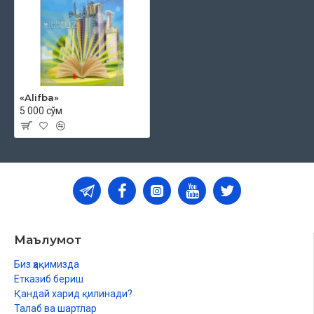
«Alifba»
5 000 сўм
Маълумот
Биз ҳақимизда
Етказиб бериш
Қандай харид қилинади?
Талаб ва шартлар