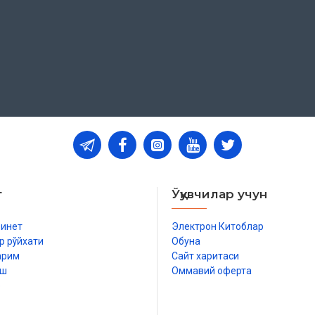
т
Ўқувчилар учун
бинет
Электрон Китоблар
р рўйхати
Обуна
арим
Сайт харитаси
иш
Оммавий оферта
р