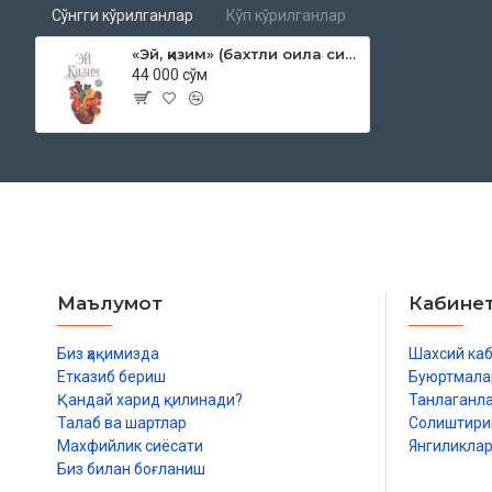
Сўнгги кўрилганлар
Кўп кўрилганлар
«Эй, қизим» (бахтли оила сирлари)
44 000 сўм
Маълумот
Кабине
Биз ҳақимизда
Шахсий ка
Етказиб бериш
Буюртмала
Қандай харид қилинади?
Танлаганл
Талаб ва шартлар
Солиштир
Махфийлик сиёсати
Янгиликла
Биз билан боғланиш