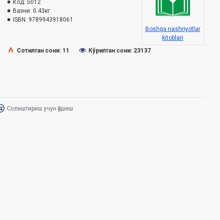
Код:
5012
Вазни:
0.43кг
ISBN:
9789943918061
Boshqa nashriyotlar
kitoblari
Сотилган сони: 11
Кўрилган сони: 23137
Солиштириш учун қўшиш