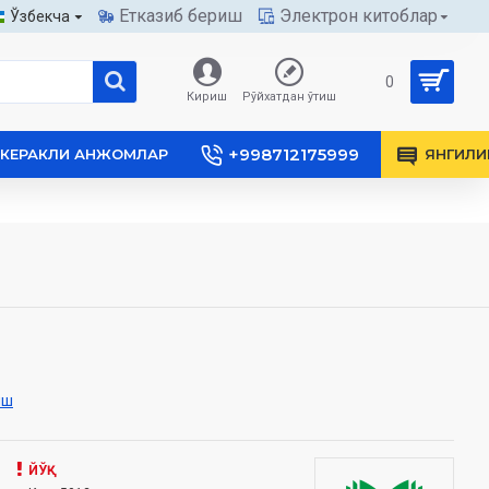
Етказиб бериш
Электрон китоблар
Ўзбекча
0
Кириш
Рўйхатдан ўтиш
+998712175999
КЕРАКЛИ АНЖОМЛАР
ЯНГИЛИ
иш
ЙЎҚ