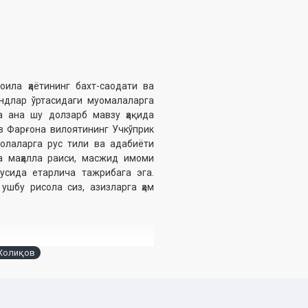
ила ҳаётининг бахт-саодати ва
ндлар ўртасидаги муомалаларга
а ана шу долзарб мавзу ҳақида
в Фарғона вилоятининг Учкўприк
олаларга рус тили ва адабиёти
а маҳалла раиси, масжид имоми
усида етарлича тажрибага эга.
ушбу рисола сиз, азизларга ҳам
Холиқов