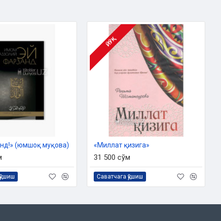
ЙЎҚ
нд!» (юмшоқ муқова)
«Миллат қизига»
м
31 500 сўм
қўшиш
Саватчага қўшиш