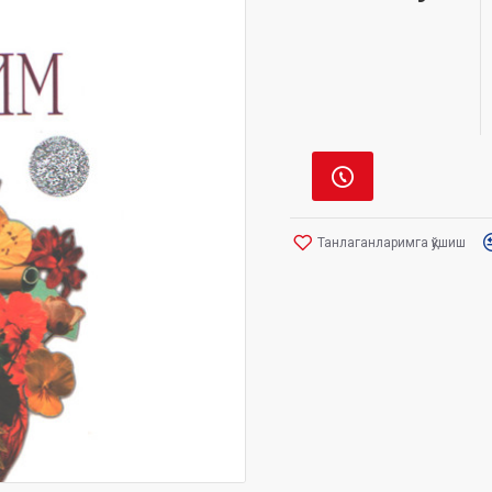
Танлаганларимга қўшиш