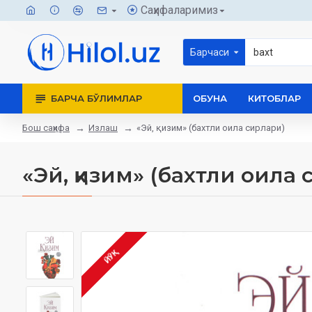
Саҳифаларимиз
Барчаси
БАРЧА БЎЛИМЛАР
ОБУНА
КИТОБЛАР
Бош саҳифа
Излаш
«Эй, қизим» (бахтли оила сирлари)
«Эй, қизим» (бахтли оила
ЙЎҚ