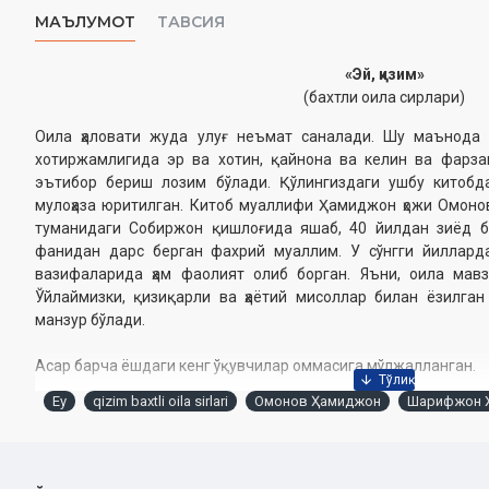
МАЪЛУМОТ
ТАВСИЯ
«Эй, қизим»
(бахтли оила сирлари)
Оила ҳаловати жуда улуғ неъмат саналади. Шу маънода о
хотиржамлигида эр ва хотин, қайнона ва келин ва фарза
эътибор бериш лозим бўлади. Қўлингиздаги ушбу китобд
мулоҳаза юритилган. Китоб муаллифи Ҳамиджон ҳожи Омоно
туманидаги Собиржон қишлоғида яшаб, 40 йилдан зиёд б
фанидан дарс берган фахрий муаллим. У сўнгги йиллард
вазифаларида ҳам фаолият олиб борган. Яъни, оила мавз
Ўйлаймизки, қизиқарли ва ҳаётий мисоллар билан ёзилган 
манзур бўлади.
Асар барча ёшдаги кенг ўқувчилар оммасига мўлжалланган.
Ey
qizim baxtli oila sirlari
Омонов Ҳамиджон
Шарифжон 
Муаллиф:
Омонов Ҳамиджон
Нашрга тайёрловчи:
Шарифжон Холиқов
Нашриёт:
«Bio-factor press»