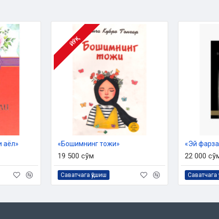
ЙЎҚ
23 йил 20 декабр санасидаги 03-
оп этилди.
и аёл»
«Бошимнинг тожи»
«Эй фарза
19 500 сўм
22 000 сў
Саватчага қўшиш
Саватчага 