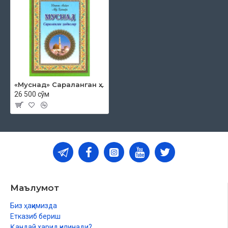
«Муснад» Сараланган ҳадислар
26 500 сўм
Маълумот
Биз ҳақимизда
Етказиб бериш
Қандай харид қилинади?