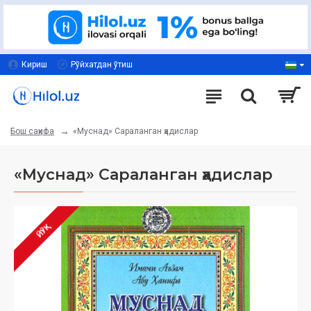
Кириш
Рўйхатдан ўтиш
«Муснад» Сараланган ҳадислар
Бош саҳифа
«Муснад» Сараланган ҳадислар
ЙЎҚ