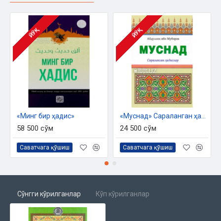
ЙЎҚ
ЙЎҚ
«Минг бир ҳадис»
«Муснад» Сараланган ҳадислар
58 500 сўм
24 500 сўм
Саватчага қўшиш
Саватчага қўшиш
Сўнгги кўрилганлар
Кўп кўрилганлар