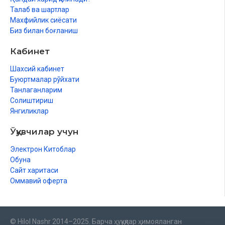
Талаб ва шартлар
Махфийлик сиёсати
Биз билан боғланиш
Кабинет
Шахсий кабинет
Буюртмалар рўйхати
Танлаганларим
Солиштириш
Янгиликлар
Ўқувчилар учун
Электрон Китоблар
Обуна
Сайт харитаси
Оммавий оферта
© Hilol Nashr 2014–2025. Барча ҳуқуқлар ҳимояланган