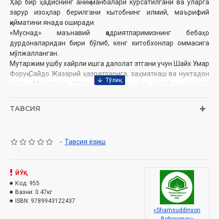
Ҳар бир ҳадиснинг аниқ манбалари курсатилгани ва уларга
зарур изоҳлар берилгани кытобнинг илмий, маърифий
қийматини янада оширади.
«Муснад» маънавий қадриятларимизнинг бебаҳо
дурдоналаридан бири бўлиб, кенг китобхонлар оммасига
мўлжалланган.
Мутаржим ушбу хайрли ишга далолат этгани учун Шайх Умар
Форуқ Сайдо Жазарий ҳазратларига, заҳматкаш ва нуктадон
олим Муҳаммад Шариф Жуманга ва китобни нашрга
тайёрлашда ёрдам кўрсатган барча устозларга самимий
миннатдорлик изҳор этади.
ТАВСИЯ
Ўзбекистон Республикаси Вазирлар Маҳкамаси ҳузуридаги
Дин ишлари бўйича қўмитанинг 2612-рақамли тавсияси билан
чоп этилди.
-
Тавсия ёзиш
Муаллиф:
Имом Аъзам Абу Ҳанифа
Номи:
«Муснад» Сараланган ҳадислар
ЙЎҚ
Код:
955
Нашриёт:
«Movarounnahr» Нашриёт-матбааси
Вазни:
0.47кг
ISBN:
9789943122437
Сана:
2014 йил
«Shamsuddinxon