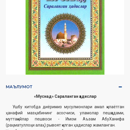
МАЪЛУМОТ
«Муснад» Сараланган ҳадислар
Ушбу китобда диёримиз мусулмонлари амал қилаётган
ҳанафий мазҳабининг асосчиси, уламолар пешқадами,
муттақийлар пешвоси - Имом Аъзам АбуХанифа
(раҳматуллоҳи алаҳ) рывоят қилган ҳадислар жамланган.