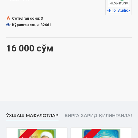
Муаллиф
: Исҳоқжон домла Муҳаммаджон ўғли
Номи
: «Жума мавъизалари» 4-диск (МР3)
«Hilol Studio»
Нашриёт
: «SEMURG’ MEDIA» МЧЖ
Сотилган сони: 3
Сана
: 2018 йил
Кўрилган сони: 32661
16 000 сўм
ЎХШАШ МАҲСУЛОТЛАР
БИРГА ХАРИД ҚИЛИНГАНЛАР