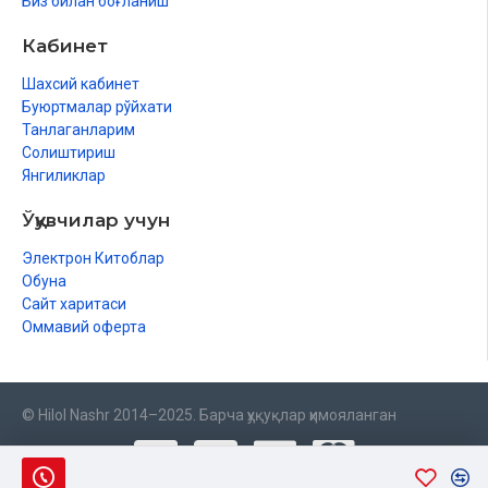
Биз билан боғланиш
Кабинет
Шахсий кабинет
Буюртмалар рўйхати
Танлаганларим
Солиштириш
Янгиликлар
Ўқувчилар учун
Электрон Китоблар
Обуна
Сайт харитаси
Оммавий оферта
© Hilol Nashr 2014–2025. Барча ҳуқуқлар ҳимояланган