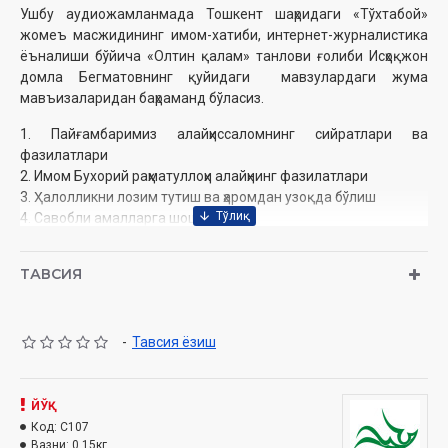
Ушбу аудиожамланмада Тошкент шаҳридаги «Тўхтабой»
жомеъ масжидининг имом-хатиби, интернет-журналистика
ёъналиши бўйича «Олтин қалам» танлови ғолиби Исҳоқжон
домла Бегматовнинг қуйидаги мавзулардаги жума
мавъизаларидан баҳраманд бўласиз.
1. Пайғамбаримиз алайҳиссаломнинг сийратлари ва
фазилатлари
2. Имом Бухорий раҳматуллоҳи алайҳнинг фазилатлари
3. Ҳалолликни лозим тутиш ва ҳаромдан узоқда бўлиш
4. Савобли амалларга шошилиш
5. Зулҳижжа ойи фазилатлари ва ҳаж ибодати ҳақида
6. Қарз муомаласи ва одоблари
ТАВСИЯ
7. Ҳаё ҳақида
8. Тинчлик ва осойишталикнинг қадрига етиш
9. Масжидларни обод қилиш
-
Тавсия ёзиш
10. Исломда поклик
Ўзбекистон Республикаси Вазирлар Маҳкамаси ҳузуридаги
Дин ишлари ‎бўйича қўмитанинг 3501-сонли хулосаси
ЙЎҚ
асосида ‎тайёрланди.
Код:
C107
Вазни:
0.15кг