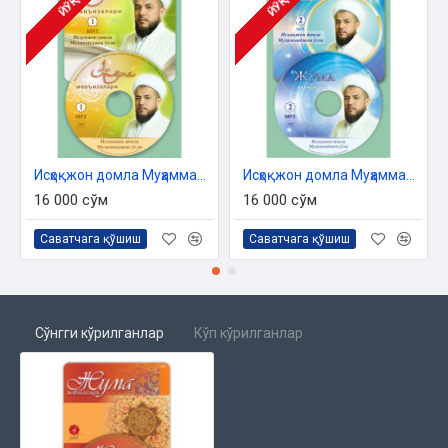
ЙЎҚ
ЙЎҚ
Исҳоқжон домла Муҳаммаджон ўғли - «Жума мавъизалари» 1-диск (МР3)
Исҳоқжон домла Муҳаммаджон ўғли - «Жума мавъизалари» 2-диск (МР3)
16 000 сўм
16 000 сўм
Саватчага қўшиш
Саватчага қўшиш
Сўнгги кўрилганлар
Кўп кўрилганлар