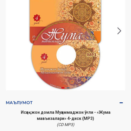
МАЪЛУМОТ
Исҳоқжон домла Муҳаммаджон ўғли - «Жума
мавъизалари» 4-диск (МР3)
(CD МР3)