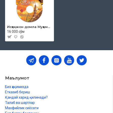
Исҳоқжон домла Муҳаммаджон ўғли - «Жума мавъизалари» 3-диск (МР3)
16 000 сўм
Маълумот
Биз ҳақимизда
Етказиб бериш
Қандай харид қилинади?
Талаб ва шартлар
Махфийлик сиёсати