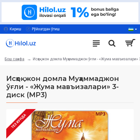
Кириш
Рўйхатдан ўтиш
Исҳоқжон домла Муҳаммаджон ўғли - «Жума мавъизалари» 
Бош саҳифа
Исҳоқжон домла Муҳаммаджон
ўғли - «Жума мавъизалари» 3-
диск (МР3)
ТЕЗ КУНДА