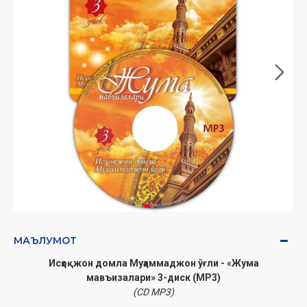
МАЪЛУМОТ
Исҳоқжон домла Муҳаммаджон ўғли - «Жума
мавъизалари» 3-диск (МР3)
(CD МР3)