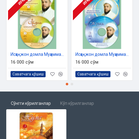
ЙЎҚ
ЙЎҚ
Исҳоқжон домла Муҳаммаджон ўғли - «Жума мавъизалари» 1-диск (МР3)
Исҳоқжон домла Муҳаммаджон ўғли - «Жума мавъизалари» 2-диск (МР3)
16 000 сўм
16 000 сўм
Саватчага қўшиш
Саватчага қўшиш
Сўнгги кўрилганлар
Кўп кўрилганлар