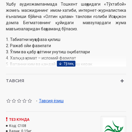
Ушбу аудиожамланмада Тошкент шаҳридаги «Тўхтабой»
жомеъ масжидининг имом-хатиби, интернет-журналистика
ёъналиши бўйича «Олтин қалам» танлови ғолиби Исҳоқжон
домла Бегматовнинг қуйидаги мавзулардаги жума
мавъизаларидан баҳраманд бўласиз.
1. Табиатни муҳофаза қилиш
2. Ражаб ойи фазилати
3. Ўлим ва қабр ҳаётини унутиш оқибатлари
4. Халққа ҳизмат – исломий фазилат
5. Ватанни ким ва қандай ҳимоя қилиш керак
6. Соф ақийда қандай бўлиши керак
7. Савдода ҳалоллик
ТАВСИЯ
8. Ислом нигоҳида аёллар: Ҳафса онамиз тимсолларида
9. Дўст, ака-ука, биродарлик ва аҳиллик ислом динининг
асосларидандир
-
Тавсия ёзиш
10. Совчилик ҳақида
Ўзбекистон Республикаси Вазирлар Маҳкамаси ҳузуридаги
Дин ишлари ‎бўйича қўмитанинг 3501-сонли хулосаси
ТЕЗ КУНДА
асосида ‎тайёрланди.
Код:
C108
Вазни:
0.15кг