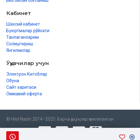
Биз билан боғланиш
Кабинет
Шахсий кабинет
Буюртмалар рўйхати
Танлаганларим
Солиштириш
Янгиликлар
Ўқувчилар учун
Электрон Китоблар
Обуна
Сайт харитаси
Оммавий оферта
© Hilol Nashr 2014–2025. Барча ҳуқуқлар ҳимояланган