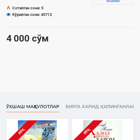
kitoblari
Сотилган сони: 5
Кўрилган сони: 40712
4 000 сўм
ЎХШАШ МАҲСУЛОТЛАР
БИРГА ХАРИД ҚИЛИНГАНЛАР
ЙЎҚ
ЙЎҚ