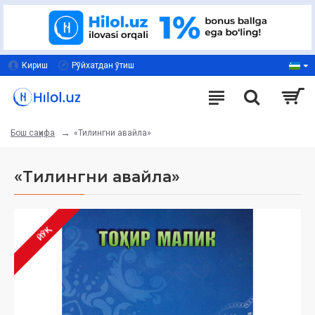
Кириш
Рўйхатдан ўтиш
«Тилингни авайла»
Бош саҳифа
«Тилингни авайла»
ЙЎҚ