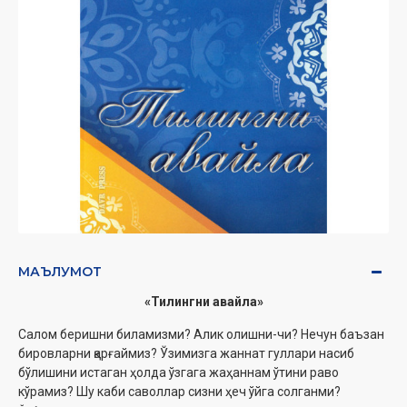
МАЪЛУМОТ
«Тилингни авайла»
Салом беришни биламизми? Алик олишни-чи? Нечун баъзан
бировларни қарғаймиз? Ўзимизга жаннат гуллари насиб
бўлишини истаган ҳолда ўзгага жаҳаннам ўтини раво
кўрамиз? Шу каби саволлар сизни ҳеч ўйга солганми?