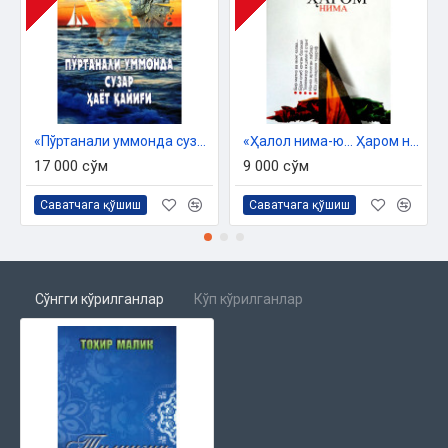
«Пўртанали уммонда сузар ҳаёт қайиғи» Тоҳир Малик
«Ҳалол нима-ю... Ҳаром нима» (Тоҳир Малик)
17 000 сўм
9 000 сўм
Саватчага қўшиш
Саватчага қўшиш
Сўнгги кўрилганлар
Кўп кўрилганлар