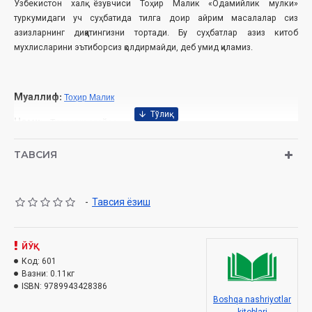
Ўзбекистон халқ ёзувчиси Тоҳир Малик «Одамийлик мулки»
туркумидаги уч суҳбатида тилга доир айрим масалалар сиз
азизларнинг диққатингизни тортади. Бу суҳбатлар азиз китоб
мухлисларини эътиборсиз қолдирмайди, деб умид қиламиз.
Муаллиф
:
Тоҳир Малик
Номи
:
«Тилингни авайла»
Нашриёт
:
«DAVR PRESS» НМУ
ТАВСИЯ
Сана
:
2016
Ҳажми:
120 бет
-
Тавсия ёзиш
ISBN:
978-9943-4283-8-6
Ўлчами:
ЙЎҚ
84×108 1/32
Код:
601
Муқоваси
:
Юмшоқ
Вазни:
0.11кг
ISBN:
9789943428386
Boshqa nashriyotlar