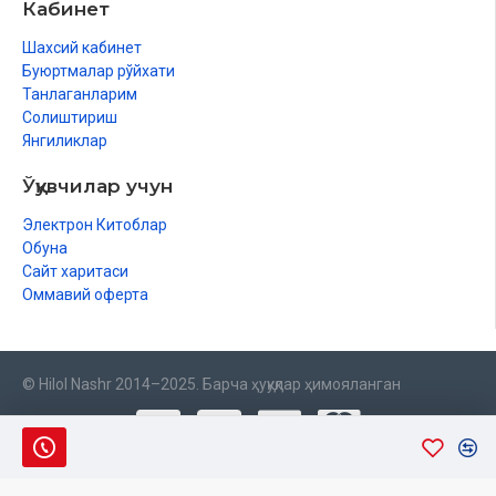
Кабинет
Шахсий кабинет
Буюртмалар рўйхати
Танлаганларим
Солиштириш
Янгиликлар
Ўқувчилар учун
Электрон Китоблар
Обуна
Сайт харитаси
Оммавий оферта
© Hilol Nashr 2014–2025. Барча ҳуқуқлар ҳимояланган