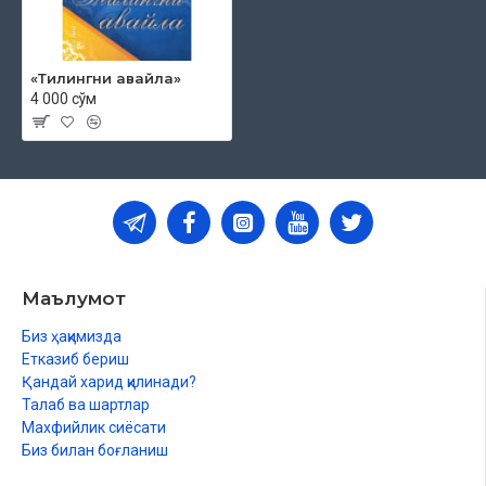
«Тилингни авайла»
4 000 сўм
Маълумот
Биз ҳақимизда
Етказиб бериш
Қандай харид қилинади?
Талаб ва шартлар
Махфийлик сиёсати
Биз билан боғланиш