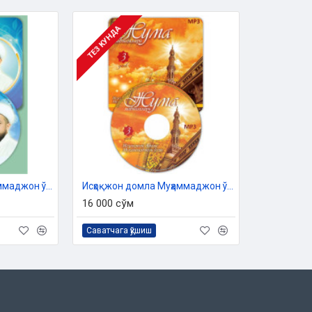
ТЕЗ КУНДА
Исҳоқжон домла Муҳаммаджон ўғли - «Жума мавъизалари» 2-диск (МР3)
Исҳоқжон домла Муҳаммаджон ўғли - «Жума мавъизалари» 3-диск (МР3)
16 000 сўм
Саватчага қўшиш