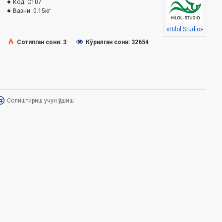
Код:
C107
Вазни:
0.15кг
«Hilol Studio»
Сотилган сони: 3
Кўрилган сони: 32654
Солиштириш учун қўшиш