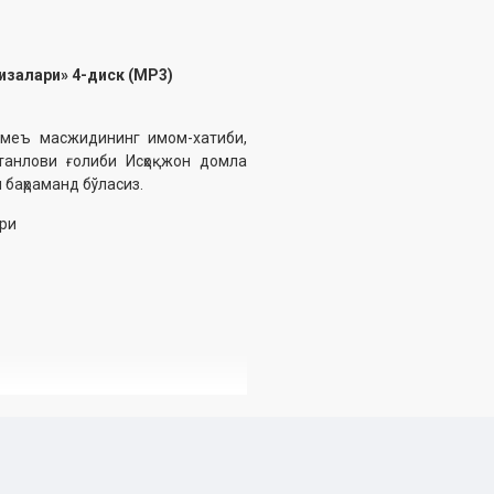
изалари» 4-диск (МР3)
меъ масжидининг имом-хатиби,
танлови ғолиби Исҳоқжон домла
баҳраманд бўласиз.
ари
 ишлари ‎бўйича қўмитанинг 3501-