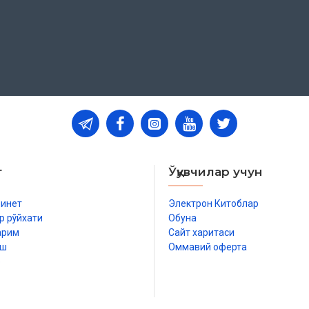
т
Ўқувчилар учун
бинет
Электрон Китоблар
р рўйхати
Обуна
арим
Сайт харитаси
иш
Оммавий оферта
р