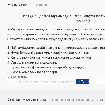
МАЪЛУМОТ
ТАВСИЯ
Исҳоқжон домла Муҳаммаджон ўғли - «Жума мавъ
(CD МР3)
Ушбу аудиожамланмада Тошкент шаҳридаги «Тўхтабой» жо
интернет-журналистика ёъналиши бўйича «Олтин қалам» 
Бегматовнинг қуйидаги мавзулардаги жума мавъизаларидан 
1. Пайғамбаримиз алайҳиссаломнинг сийратлари ва фазилатл
2. Имом Бухорий раҳматуллоҳи алайҳнинг фазилатлари
3. Ҳалолликни лозим тутиш ва ҳаромдан узоқда бўлиш
4. Савобли амалларга шошилиш
5. Зулҳижжа ойи фазилатлари ва ҳаж ибодати ҳақида
6. Қарз муомаласи ва одоблари
7. Ҳаё ҳақида
8. Тинчлик ва осойишталикнинг қадрига етиш
9. Масжидларни обод қилиш
10. Исломда поклик
ЎХШАШ МАҲСУЛОТЛАР
БИРГА ХАРИД ҚИЛИНГАНЛАР
Ўзбекистон Республикаси Вазирлар Маҳкамаси ҳузуридаги Дин