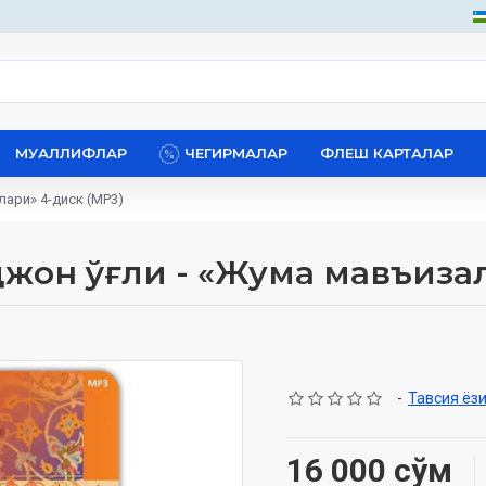
МУАЛЛИФЛАР
ЧЕГИРМАЛАР
ФЛЕШ КАРТАЛАР
лари» 4-диск (МР3)
жон ўғли - «Жума мавъизал
-
Тавсия ёз
16 000 сўм