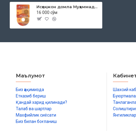
Исҳоқжон домла Муҳаммаджон ўғли - «Жума мавъизалари» 4-диск (МР3)
16 000 сўм
Маълумот
Кабине
Биз ҳақимизда
Шахсий ка
Етказиб бериш
Буюртмала
Қандай харид қилинади?
Танлаганл
Талаб ва шартлар
Солиштир
Махфийлик сиёсати
Янгиликла
Биз билан боғланиш