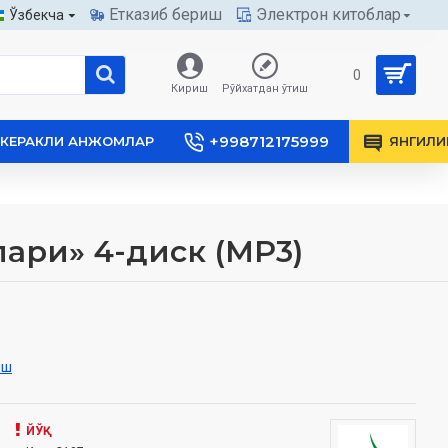
Етказиб бериш
Электрон китоблар
Ўзбекча
0
Кириш
Рўйхатдан ўтиш
+998712175999
КЕРАКЛИ АНЖОМЛАР
ЯНГИЛИ
ари» 4-диск (МР3)
иш
ЙЎҚ