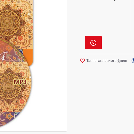
Танлаганларимга қўшиш