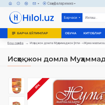
Саҳифаларимиз
Барчаси
БАРЧА БЎЛИМЛАР
ОБУНА
КИТОБЛАР
Бош саҳифа
Исҳоқжон домла Муҳаммаджон ўғли - «Жума мавъиза
Исҳоқжон домла Муҳаммад
ЙЎҚ