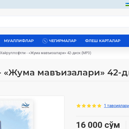
МУАЛЛИФЛАР
ЧЕГИРМАЛАР
ФЛЕШ КАРТАЛАР
Хайруллоҳ ўғли - «Жума мавъизалари» 42-диск (МР3)
 - «Жума мавъизалари» 42-д
1 тавсиялари
16 000 сўм