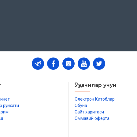
т
Ўқувчилар учун
бинет
Электрон Китоблар
р рўйхати
Обуна
арим
Сайт харитаси
иш
Оммавий оферта
р