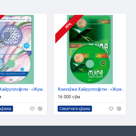
ЙЎҚ
Азизхўжа Хайруллоҳ ўғли - «Жума мавъизалари» 35-диск (МР3)
Азизхўжа Хайруллоҳ ўғли - «Жума мавъизалари» 36-диск (МР3)
м
16 000 сўм
 қўшиш
Саватчага қўшиш