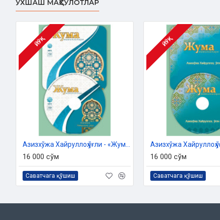
ЎХШАШ МАҲСУЛОТЛАР
4. Исломда мерос масаласи. Намоз аҳкомлари
5. Фиқҳий мазҳаблар - бирлик рамзи
6. Иймон асослари
7. Ижтимоий тармоқлардан фойдаланиш одоби
ЙЎҚ
ЙЎҚ
8. Ижтимоий ҳимояга муҳтожларга ғамхўрлик
9. Динимизда аёлнинг қадри
10. Алдов ва фирибгарлик – оғир гуноҳ
Азизхўжа Хайруллоҳ ўғли - «Жума мавъизалари» 32-диск (МР3)
16 000 сўм
16 000 сўм
Саватчага қўшиш
Саватчага қўшиш