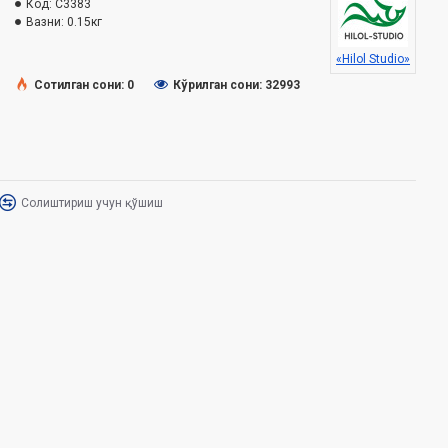
Код:
C3383
Вазни:
0.15кг
«Hilol Studio»
Сотилган сони: 0
Кўрилган сони: 32993
Солиштириш учун қўшиш