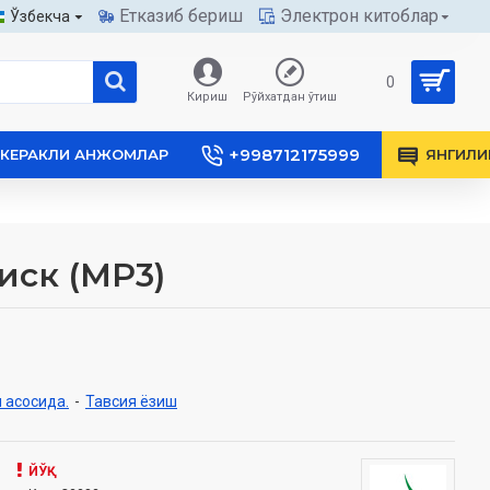
Етказиб бериш
Электрон китоблар
Ўзбекча
0
Кириш
Рўйхатдан ўтиш
+998712175999
КЕРАКЛИ АНЖОМЛАР
ЯНГИЛИ
иск (МР3)
 асосида.
-
Тавсия ёзиш
ЙЎҚ