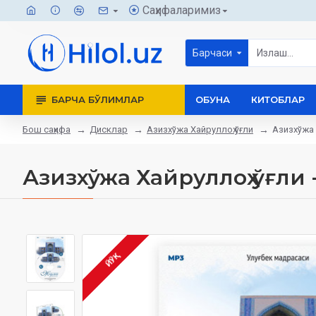
Саҳифаларимиз
Барчаси
БАРЧА БЎЛИМЛАР
ОБУНА
КИТОБЛАР
Бош саҳифа
Дисклар
Азизхўжа Хайруллоҳ ўғли
Азизхўжа 
Азизхўжа Хайруллоҳ ўғли
ЙЎҚ