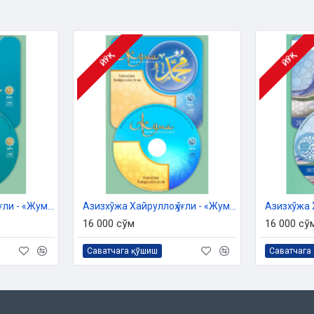
ЙЎҚ
ЙЎҚ
Азизхўжа Хайруллоҳ ўғли - «Жума мавъизалари» 33-диск (МР3)
Азизхўжа Хайруллоҳ ўғли - «Жума мавъизалари» 34-диск (МР3)
16 000 сўм
16 000 сў
Саватчага қўшиш
Саватчага