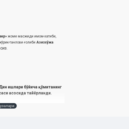
акр»
жоме масжиди имом-хатиби,
кўрик-танлови ғолиби
Азизхўжа
сиз.
Дин ишлари ‎бўйича қўмитанинг
саси асосида ‎тайёрланди.
узалари