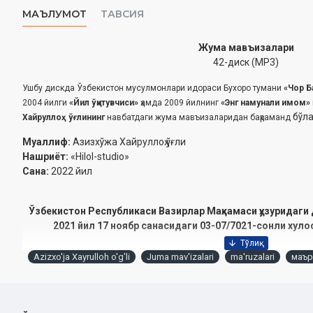
МАЪЛУМОТ
ТАВСИЯ
Жума мавъизалари
42-диск (МР3)
Ушбу дискда Ўзбекистон мусулмонлари идораси Бухоро тумани
«Чор Б
2004 йилги
«Йил ўқитувчиси»
ҳамда 2009 йилнинг
«Энг намунали имом»
бўла
Хайруллоҳ ўғлининг
навбатдаги жума мавъизаларидан баҳраманд
Муаллиф:
Азизхўжа Хайруллоҳ ўғли
Нашриёт:
«Hilol-studio»
Сана:
2022 йил
Ўзбекистон Республикаси Вазирлар Маҳкамаси ҳузуридаги 
2021 йил 17 ноябр санасидаги 03-07/7021-сонли хуло
Ушбу дискда қуйидаги мавъизалар ўрин олган
Azizxo'ja Xayrulloh o'g'li
Juma mav'izalari
ma'ruzalari
маър
1. Ёшлик даври ғанимат
2. Мўмин мўминга озор бермайди
3. Элга хизмат - олий ҳиммат. Таҳоратнинг фазилати