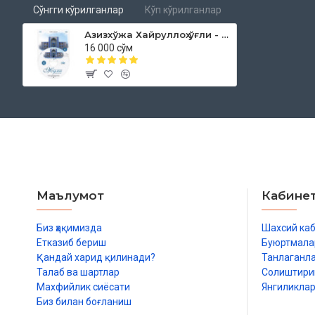
Сўнгги кўрилганлар
Кўп кўрилганлар
Азизхўжа Хайруллоҳ ўғли - «Жума мавъизалари» 42-диск (МР3)
16 000 сўм
Маълумот
Кабине
Биз ҳақимизда
Шахсий ка
Етказиб бериш
Буюртмала
Қандай харид қилинади?
Танлаганл
Талаб ва шартлар
Солиштир
Махфийлик сиёсати
Янгиликла
Биз билан боғланиш