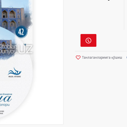
Танлаганларимга қўшиш