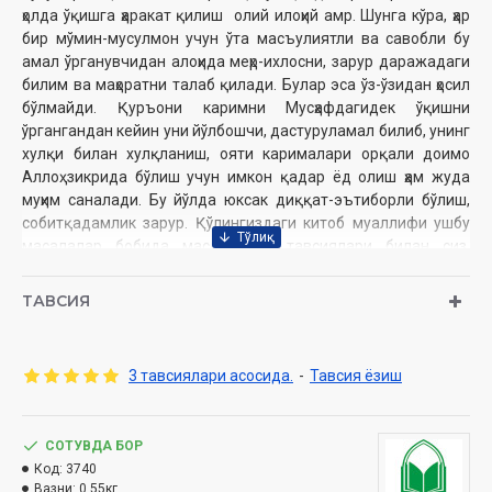
ҳолда ўқишга ҳаракат қилиш олий илоҳий амр. Шунга кўра, ҳар
бир мўмин-мусулмон учун ўта масъулиятли ва савобли бу
амал ўрганувчидан алоҳида меҳр-ихлосни, зарур даражадаги
билим ва маҳоратни талаб қилади. Булар эса ўз-ўзидан ҳосил
бўлмайди. Қуръони каримни Мусҳафдагидек ўқишни
ўргангандан кейин уни йўлбошчи, дастуруламал билиб, унинг
хулқи билан хулқланиш, ояти карималари орқали доимо
Аллоҳ зикрида бўлиш учун имкон қадар ёд олиш ҳам жуда
муҳим саналади. Бу йўлда юксак диққат-эътиборли бўлиш,
собитқадамлик зарур. Қўлингиздаги китоб муаллифи ушбу
масалалар бобида маслаҳат ва тавсиялари билан сиз,
ўқувчиларга ёрдам бериш ниятидадир.
ТАВСИЯ
Муаллиф:
Гулобод Қудратуллоҳ қизи
Нашриёт:
«Hilol-Nashr»
3 тавсиялари асосида.
-
Тавсия ёзиш
Сана:
2024 йил (2022)
Ҳажми:
280 бет
ISBN:
978-9910-719-93-6
СОТУВДА БОР
Ўлчами:
70×100 1/16
Код:
3740
Муқоваси:
юмшоқ
Вазни:
0.55кг