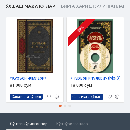
ЎХШАШ МАҲСУЛОТЛАР
БИРГА ХАРИД ҚИЛИНГАНЛАР
Истеъло ва истифола ҳарфлари
Сонлар
Ҳаракатлар ва сукун
ЙЎҚ
Сукун
(алиф) ҳарфи
(бе) ҳарфи
Қалқала
«Қуръон илмлари»
«Қуръон илмлари» (Мp-3)
(ДОЛ) ҳарфи
81 000 сўм
18 000 сўм
(жим) ҳарфи
Саватчага қўшиш
Саватчага қўшиш
(коф) ҳарфи
(то) ҳарфи
(те) ҳарфи
Сўнгги кўрилганлар
Кўп кўрилганлар