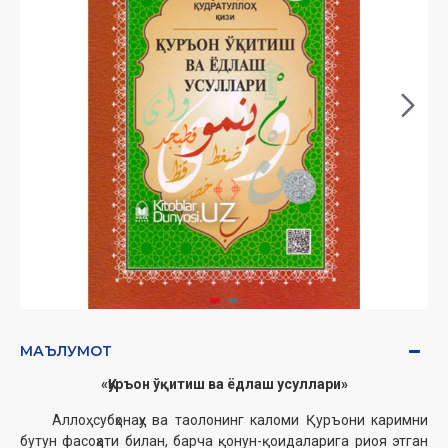
МАЪЛУМОТ
«Қуръон ўқитиш ва ёдлаш усуллари»
Аллоҳ субҳонаҳу ва таолонинг каломи Қуръони каримни
бутун фасоҳати билан, барча қонун-қоидаларига риоя этган