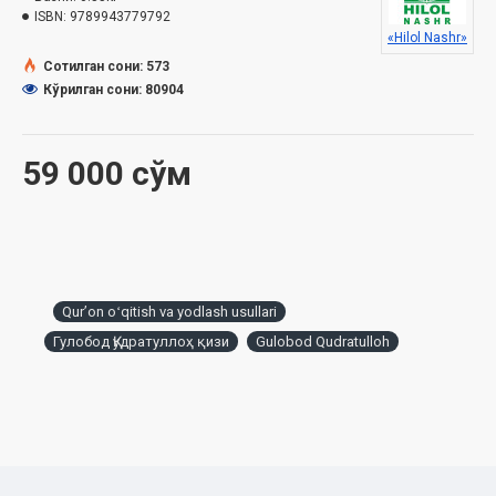
ISBN:
9789943779792
«Hilol Nashr»
Сотилган сони: 573
Ўзбекистон Республикаси Вазирлар Маҳкамаси
Кўрилган сони: 80904
ҳузуридаги Дин ишлари бўйича қўмитанинг 2023 йил 26
октябр
даги
03-07/7952-сонли хулосасига асосан
тайёрланди.
59 000 сўм
МУНДАРИЖА
Муқаддима
Қуръоннинг ҳақлари
Qurʼon oʻqitish va yodlash usullari
Тажвид илми ҳақида
Гулобод Қудратуллоҳ қизи
Gulobod Qudratulloh
Қуръони карим ва тажвид илмини ўрганиш фазилати
I БЎЛИМ
Араб алифбоси
Махражлар