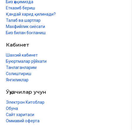
Биз ҳақимизда
Етказиб бериш
(зе) ҳарфи
Қандай харид қилинади?
(сод) ҳарфи
Талаб ва шартлар
Махфийлик сиёсати
(фе) ҳарфи
Биз билан боғланиш
(зод) ҳарфи
Кабинет
(коф) ҳарфи
Шахсий кабинет
Буюртмалар рўйхати
Ташдид
Танлаганларим
(зо) ҳарфи
Солиштириш
Янгиликлар
(ғайн) ҳарфи
Ўқувчилар учун
(нун) ҳарфи
Электрон Китоблар
Ғунна
Обуна
Сайт харитаси
Танвин
Оммавий оферта
Танвинли ташдид...