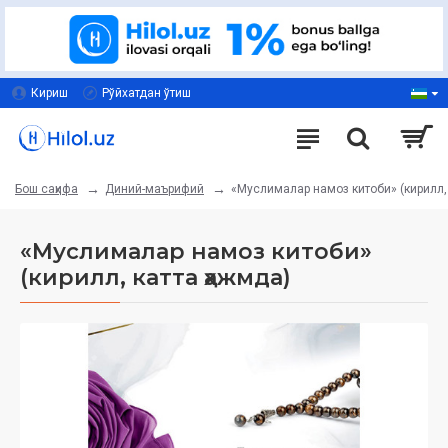
Кириш
Рўйхатдан ўтиш
Диний-маърифий
«Муслималар намоз китоби» (кирилл, 
Бош саҳифа
«Муслималар намоз китоби»
(кирилл, катта ҳажмда)