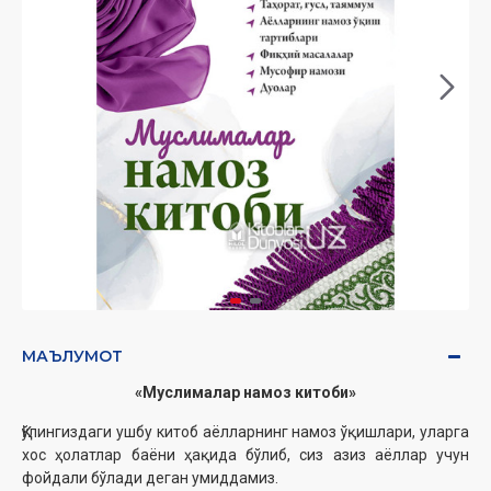
МАЪЛУМОТ
«Муслималар намоз китоби»
‎Қўлингиздаги ушбу китоб аёлларнинг намоз ўқишлари, уларга
хос ҳолатлар баёни ҳақида бўлиб, сиз азиз аёллар учун
фойдали бўлади деган умиддамиз.