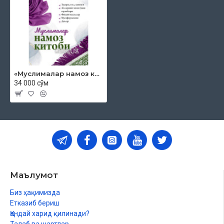
Оятул курсий
Тасбеҳлар
Намозда ўқиладиган зам суралардан намуналар
Саҳв саждаси
Тиловат саждаси
Учинчи боб. Намоз турлари
«Муслималар намоз китоби» (кирилл, катта ҳажмда)
Бемор аёлнинг намоз ўқиши
34 000 сўм
Аёлларнинг имомга иқтидо қилиб намоз ўқиши
Мусофир намози
Қазо намози
Тўртинчи боб. Дуолар
Манба ва адабиётлар рўйхати
Маълумот
Биз ҳақимизда
Етказиб бериш
Қандай харид қилинади?