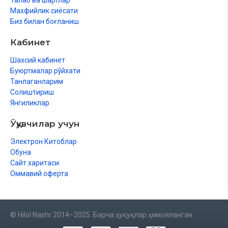
Талаб ва шартлар
Махфийлик сиёсати
Биз билан боғланиш
Кабинет
Шахсий кабинет
Буюртмалар рўйхати
Танлаганларим
Солиштириш
Янгиликлар
Ўқувчилар учун
Электрон Китоблар
Обуна
Сайт харитаси
Оммавий оферта
© Hilol Nashr 2014–2025. Барча ҳуқуқлар ҳимояланган