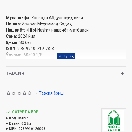
Мусаннифа:
Хонзода Абдулвоҳид қизи
Ношир:
Исмоил Муҳаммад Содиқ
Нашриёт:
«Hilol-Nashr» нашриёт-матбааси
Сана:
2024 йил
Ҳажми:
80 бет
ISBN:
978-9910-719-78-3
Ўлчами:
60×90 1/8
Муқоваси:
юмшоқ
ТАВСИЯ
Ўзбекистон Республикаси Дин ишлари бўйича
қўмитасининг 2022 йил 22 февралдаги 03-07/967- сонли
-
Тавсия ёзиш
хулосалари асосида тайёрланди.
СОТУВДА БОР
Мундарижа
Код:
C5097
Вазни:
0.23кг
Муаллифдан
ISBN:
9789910126008