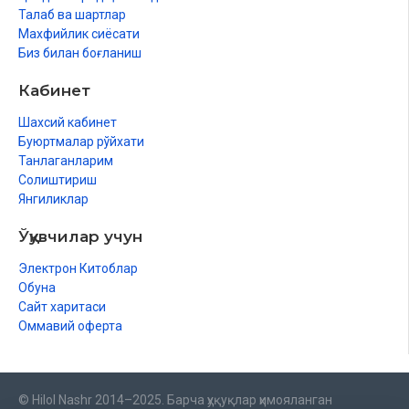
Талаб ва шартлар
Махфийлик сиёсати
Биз билан боғланиш
Кабинет
Шахсий кабинет
Буюртмалар рўйхати
Танлаганларим
Солиштириш
Янгиликлар
Ўқувчилар учун
Электрон Китоблар
Обуна
Сайт харитаси
Оммавий оферта
© Hilol Nashr 2014–2025. Барча ҳуқуқлар ҳимояланган