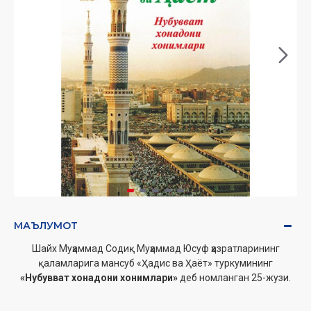
МАЪЛУМОТ
Шайх Муҳаммад Содиқ Муҳаммад Юсуф ҳазратларининг
қаламларига мансуб «Ҳадис ва Ҳаёт» туркумининг
«Нубувват хонадони хонимлари»
деб номланган 25-жузи.