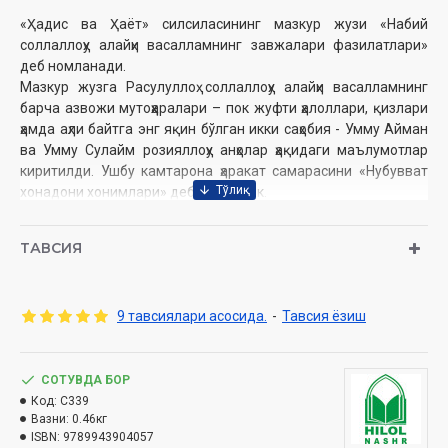
«Ҳадис ва Ҳаёт» силсиласининг мазкур жузи «Набий
соллаллоҳу алайҳи васалламнинг завжалари фазилатлари»
деб номланади.
Мазкур жузга Расулуллоҳ соллаллоҳу алайҳи васалламнинг
барча азвожи мутоҳҳаралари – пок жуфти ҳалоллари, қизлари
ҳамда аҳли байтга энг яқин бўлган икки саҳобия - Умму Айман
ва Умму Сулайм розияллоҳу анҳолар ҳақидаги маълумотлар
киритилди. Ушбу камтарона ҳаракат самарасини «Нубувват
хонадони хонимлари» деб номладик.
Мусулмонлар оммасига бу улуғ зотлар ҳақидаги батафсил
ТАВСИЯ
маълумотлар жуда ҳам зарур. Зеро, ҳозирги ва келгуси авлод
аёл-қизларимиз, хонимларимиз учун шахсий ўрнакнинг энг
олий даражаси айнан ушбу пок зотлардир.
9 тавсиялари асосида.
-
Тавсия ёзиш
Муаллиф:
Шайх Муҳаммад Содиқ Муҳаммад Юсуф
СОТУВДА БОР
Нашриёт:
«Hilol-Nashr» нашриёт-матбааси
Код:
C339
Сана:
2023 йил (2014, 2016, 2019, 2021,2022)
Вазни:
0.46кг
Ҳажми:
456 бет
ISBN:
9789943904057
ISBN:
978-9943-9040-5-7