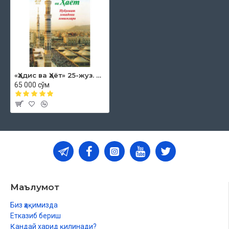
«Ҳадис ва Ҳаёт» 25-жуз. Нубувват хонадони хонимлари
65 000 сўм
Маълумот
Биз ҳақимизда
Етказиб бериш
Қандай харид қилинади?