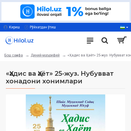
Кириш
Рўйхатдан ўтиш
Диний-маърифий
«Ҳадис ва Ҳаёт» 25-жуз. Нубувват х
Бош саҳифа
«Ҳадис ва Ҳаёт» 25-жуз. Нубувват
хонадони хонимлари