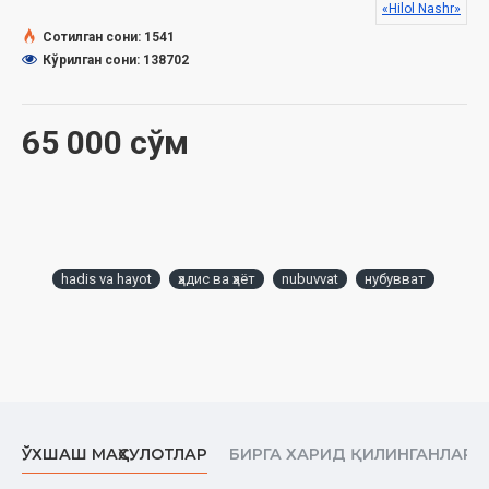
«Hilol Nashr»
Ўлчами:
84×108/32
Сотилган сони: 1541
Муқоваси:
қаттиқ
Кўрилган сони: 138702
Ўзбекистон Республикаси Вазирлар Маҳкамаси
65 000 сўм
ҳузуридаги Дин ишлари бўйича қўмитанинг 2020 йил 10
мартдаги 1801-сонли тавсияси ила чоп этилган.
Ушбу китобниниг электрон нашри ҳам бор. Уни ўқиш учун
сизга «Hilol eBook» дастури керак бўлади:
hadis va hayot
ҳадис ва ҳаёт
nubuvvat
нубувват
Электрон шакли
Ушбу китобда қуйидаги масалаларга оид маълумотлар
олишингиз мумкин:
Бешинчи фасл Набий алайҳиссаломнинг азвожлари фазллари
Саййида Хадийжа бинти Хувайлид розияллоҳу анҳонинг
фазллари
ЎХШАШ МАҲСУЛОТЛАР
БИРГА ХАРИД ҚИЛИНГАНЛАР
Саййида Оиша бинти Абу Бакр розияллоҳу анҳонинг фазллари
Савда бинти Замъа розияллоҳу анҳонинг фазллари