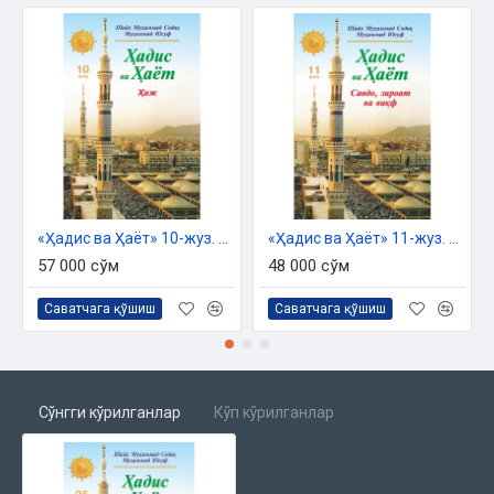
Ҳафса бинти Умар розияллоҳу анҳонинг фазллари
Зайнаб бинти Хузайма розияллоҳу анҳонинг фазллари
Умму Салама розиялоҳу анҳонинг фазллари
Зайнаб бинти Жаҳш розияллоҳу анҳонинг фазллари
Жувайрия бинти Ҳорис розияллоҳу анҳонинг фазллари
София бинти Ҳуяй розияллоҳу анҳонинг фазллари
Рамла бинти Абу Суфён розияллоҳу анҳонинг фазллари
Маймуна бинти Ҳорис розияллоҳу анҳонинг фазллари
Зайнаб бинти Расулуллоҳ розияллоҳу анҳонинг фазллари
Руқайя бинти Расулуллоҳ розияллоҳу анҳонинг фазллари
«Ҳадис ва Ҳаёт» 10-жуз. Ҳаж китоби
«Ҳадис ва Ҳаёт» 11-жуз. Савдо, зироат ва вақф китоби
Умму Кулсум розияллоҳу анҳонинг фазллари
57 000 сўм
48 000 сўм
Фотима розияллоҳу анҳонинг фазллари
Набий соллаллоҳу алайҳи васаллам мавлотлари Умму
Саватчага қўшиш
Саватчага қўшиш
Айманнинг фазллари
Умму Сулайм розияллоҳу анҳонинг фазллари
Сўнгги кўрилганлар
Кўп кўрилганлар