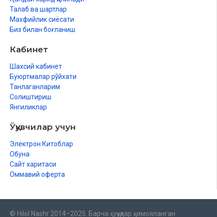
Талаб ва шартлар
Жанозага бориш одоблари
Махфийлик сиёсати
Биз билан боғланиш
Садақа қилувчининг одоблари
Кабинет
Соил (садақасўровчи) нинг одоблари
Шахсий кабинет
Бой кишининг одоблари
Буюртмалар рўйхати
Камбағал кишининг одоблари
Танлаганларим
Солиштириш
Ҳадя берувчининг одоблари
Янгиликлар
Ҳадя олувчининг одоблари
Ўқувчилар учун
Яхшилик қилиш одоблари
Электрон Китоблар
Обуна
Рўза тутиш одоблари
Сайт харитаси
ҲАЖ ОДОБЛАРИ
Оммавий оферта
Йўл одоблари
Эхром одоблари
© Hilol Nashr 2014–2025. Барча ҳуқуқлар ҳимояланган