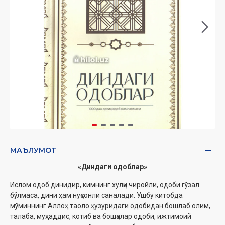
МАЪЛУМОТ
«
Диндаги одоблар
»
Ислом одоб динидир, кимнинг хулқи чиройли, одоби гўзал
бўлмаса, дини ҳам нуқсонли саналади. Ушбу китобда
мўминнинг Аллоҳ таоло ҳузуридаги одобидан бошлаб олим,
талаба, муҳаддис, котиб ва бошқалар одоби, ижтимоий