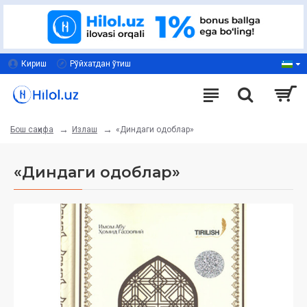
Кириш
Рўйхатдан ўтиш
Излаш
«Диндаги одоблар»
Бош саҳифа
«Диндаги одоблар»