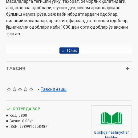
масалаларга тегишли уйку, таҳорат, беморлик ҳолатидаги,
аза, жаноза одоблари, шунингдек, ислом арконларидан
бўлмиш намоз, рўза, ҳаж каби ибодатлардаги одоблар,
оилавий масалалар, эр-хотин, фарзандга тегишли одоблар,
қўшничилик одоблари каби 1000 дан ортиқ одоблар ўз аксини
топган.
Муаллиф:
Имом Абу Ҳомид Ғаззолий
Нашриёт:
«Trust and support»
ТАВСИЯ
Сана:
2025 йил
ISBN:
978-9910-9548-8-7
Хажми:
112 бет
Ўлчами:
84х108 1/32
-
Тавсия ёзиш
Муқоваси:
юмшоқ
Ўзбекистон Республикаси Дин ишлари бўйича қўмитанинг
СОТУВДА БОР
2024-йил 27-ноябрдаги 02-07/7011-сонли хулосаси
Код:
5808
асосида нашрга тайёрланди.
Вазни:
0.08кг
ISBN:
9789910958487
Boshqa nashriyotlar